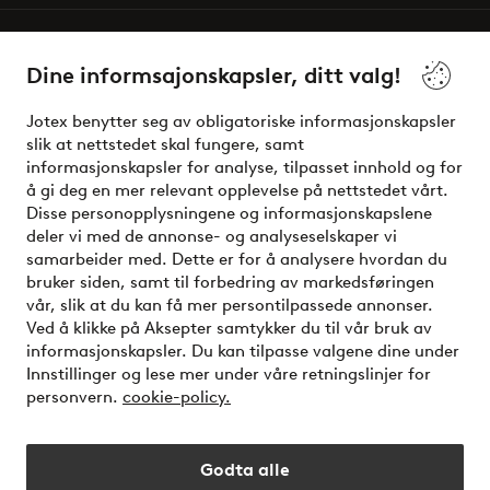
Våre tjenester
Dine informsajonskapsler, ditt valg!
Vilkår
Jotex benytter seg av obligatoriske informasjonskapsler
slik at nettstedet skal fungere, samt
Venner
informasjonskapsler for analyse, tilpasset innhold og for
å gi deg en mer relevant opplevelse på nettstedet vårt.
Disse personopplysningene og informasjonskapslene
deler vi med de annonse- og analyseselskaper vi
Sikre betalinger - Betal direkte eller del opp
samarbeider med. Dette er for å analysere hvordan du
bruker siden, samt til forbedring av markedsføringen
Vil du vite mer om
våre betalingsalternativer
?
vår, slik at du kan få mer persontilpassede annonser.
elpy
Ved å klikke på Aksepter samtykker du til vår bruk av
informasjonskapsler. Du kan tilpasse valgene dine under
Innstillinger og lese mer under våre retningslinjer for
personvern.
cookie-policy.
Norge - Velg land
Godta alle