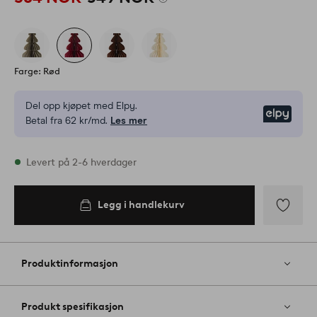
Farge: Rød
Del opp kjøpet med Elpy.
Elpy
Betal fra 62 kr/md.
Les mer
På lager
Levert på 2-6 hverdager
Legg i handlekurv
Legg i
handlekurv
Legg
til
favoritter
Produktinformasjon
Produkt spesifikasjon