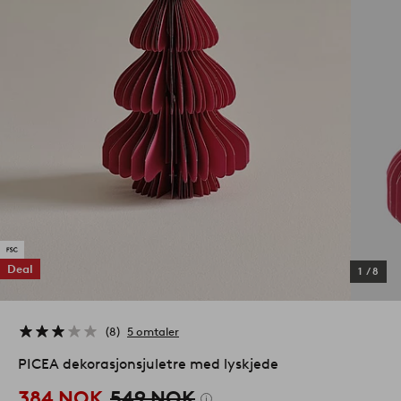
Deal
1
/
8
8
5 omtaler
PICEA dekorasjonsjuletre med lyskjede
384 NOK
549 NOK