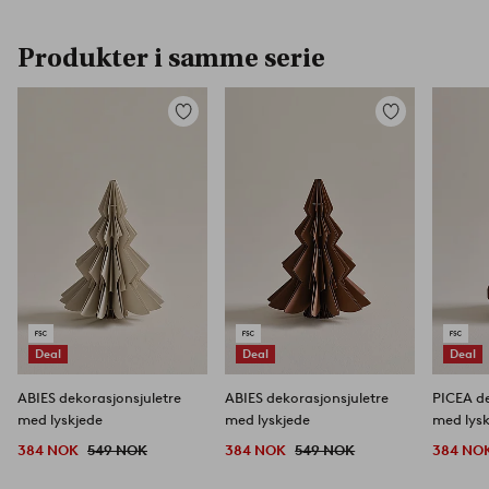
Produkter i samme serie
Legg
Legg
til
til
favoritter
favoritter
Deal
Deal
Deal
ABIES dekorasjonsjuletre
ABIES dekorasjonsjuletre
PICEA de
med lyskjede
med lyskjede
med lys
384 NOK
549 NOK
384 NOK
549 NOK
384 NO