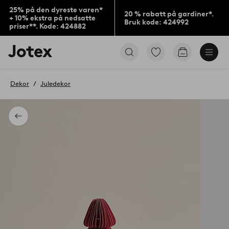
25% på den dyreste varen*
20 % rabatt på gardiner*.
+ 10% ekstra på nedsatte
Bruk kode: 424992
priser**. Kode: 424882
Jotex’
Gå
Gå
logo
til
til
–
favorittmerkede
handlekurv
gå
produkter
Dekor
Juledekor
til
forsiden
Tilbake