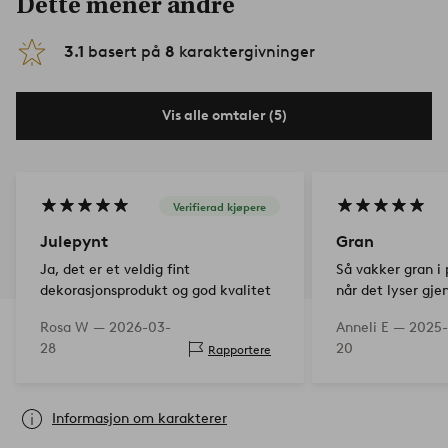
Dette mener andre
3.1
basert på
8
karaktergivninger
Vis alle omtaler (5)
Verifierad kjøpere
Julepynt
Gran
Ja, det er et veldig fint
Så vakker gran i 
dekorasjonsprodukt og god kvalitet
når det lyser gj
lysene. Jeg er så
Rosa W —
2026-03-
Anneli E —
2025-
føles luksuriøst 
28
20
Rapportere
stuen min. Anbefa
dere kommer ikk
Informasjon om karakterer