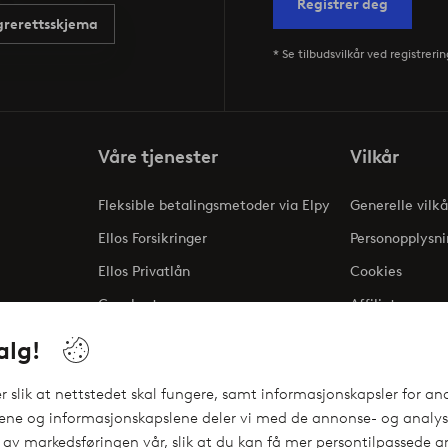
Registrer deg
rerettsskjema
* Se tilbudsvilkår ved registrerin
Våre tjenester
Vilkår
Fleksible betalingsmetoder via Elpy
Generelle vilkå
Ellos Forsikringer
Personopplysni
Ellos Privatlån
Cookies
Gavekort
Affiliate
ng
alg!
 slik at nettstedet skal fungere, samt informasjonskapsler for ana
gene og informasjonskapslene deler vi med de annonse- og analyse
 av markedsføringen vår, slik at du kan få mer persontilpassede an