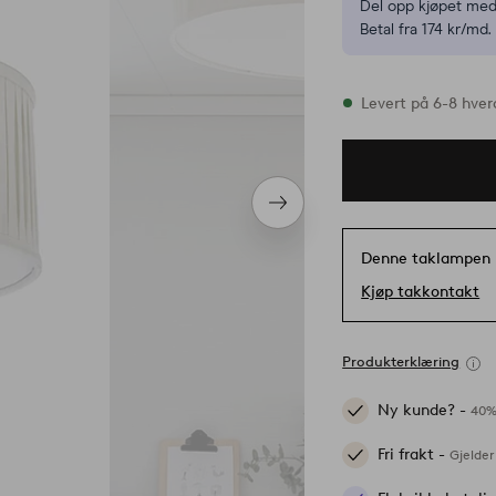
Del opp kjøpet med
Betal fra 174 kr/md.
På lager
Levert på 6-8 hve
Neste
produkt
Denne taklampen 
Kjøp takkontakt
Produkterklæring
Ny kunde? -
40%
Fri frakt -
Gjelder