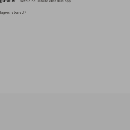
ingsmåter -
Betale nå, senere eller dele opp
dagers returrett*