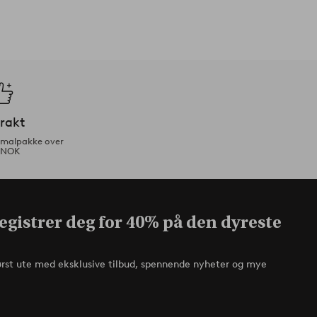
frakt
ormalpakke over
 NOK
egistrer deg for 40% på den dyreste
ørst ute med eksklusive tilbud, spennende nyheter og mye