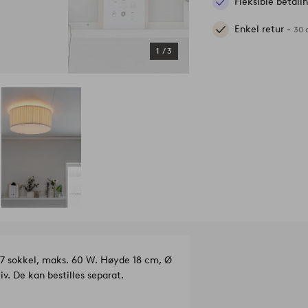
Fleksible betal
Enkel retur -
30 
1
/
3
 E27 sokkel, maks. 60 W. Høyde 18 cm, Ø
v. De kan bestilles separat.