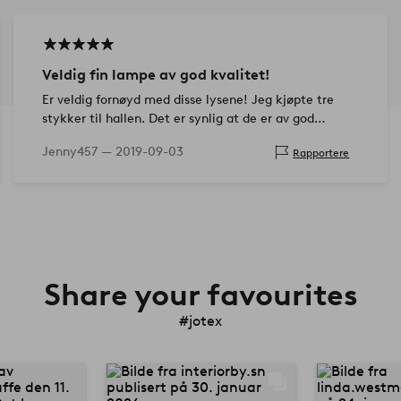
Veldig fin lampe av god kvalitet!
Er veldig fornøyd med disse lysene! Jeg kjøpte tre
stykker til hallen. Det er synlig at de er av god
kvalitet med fint linstoff. Ganske vanskelig å få tak i i
Jenny457 —
2019-09-03
Rapportere
dag når…
Share your favourites
#jotex