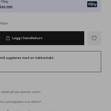
 Elpy.
Elpy
Les mer
rdager
Legg i handlekurv
Legg
til
favoritter
må suppleres med en takkontakt.
 rabatt på den dyreste varen*
 for normalpakker over 649 kr*