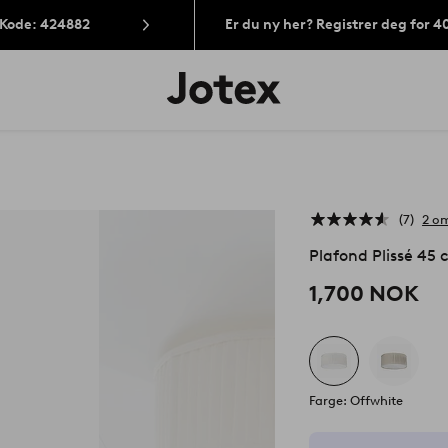
 Kode: 424882
Er du ny her? Registrer deg for 
Jotex’
logo
–
gå
til
forsiden
7
2 om
Plafond Plissé 45
1,700 NOK
Farge: Offwhite