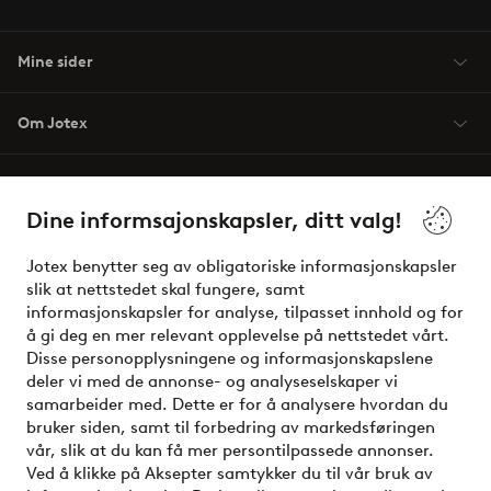
Mine sider
Om Jotex
Våre tjenester
Dine informsajonskapsler, ditt valg!
Vilkår
Jotex benytter seg av obligatoriske informasjonskapsler
slik at nettstedet skal fungere, samt
Venner
informasjonskapsler for analyse, tilpasset innhold og for
å gi deg en mer relevant opplevelse på nettstedet vårt.
Disse personopplysningene og informasjonskapslene
deler vi med de annonse- og analyseselskaper vi
Sikre betalinger - Betal direkte eller del opp
samarbeider med. Dette er for å analysere hvordan du
bruker siden, samt til forbedring av markedsføringen
Vil du vite mer om
våre betalingsalternativer
?
vår, slik at du kan få mer persontilpassede annonser.
elpy
Ved å klikke på Aksepter samtykker du til vår bruk av