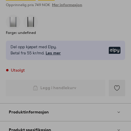
Opprinnelig pris
749 NOK
Mer informasjon
Farge: undefined
Del opp kjøpet med Elpy.
Elpy
Betal fra 55 kr/md.
Les mer
Utsolgt
Legg i handlekurv
Legg
til
favoritter
Produktinformasjon
Produkt spesifikasjon