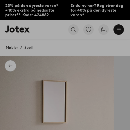
25% på den dyreste varen*
Er du ny her? Registrer deg
+ 10% ekstra på nedsatte
for 40% på den dyreste
priser**. Kode: 424882
varen*
Jotex’
Gå
Gå
logo
til
til
–
favorittmerkede
handlekurv
gå
produkter
Møbler
Speil
til
forsiden
Tilbake