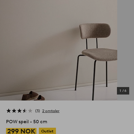
1
/
6
3
2 omtaler
POW speil - 50 cm
299 NOK
Outlet