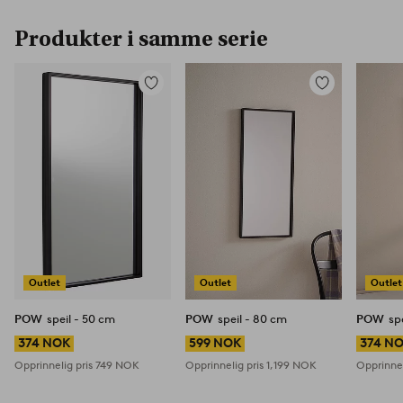
Produkter i samme serie
Legg
Legg
til
til
favoritter
favoritter
Outlet
Outlet
Outlet
POW
speil - 50 cm
POW
speil - 80 cm
POW
sp
374 NOK
599 NOK
374 N
Opprinnelig pris
749 NOK
Opprinnelig pris
1,199 NOK
Opprinnel