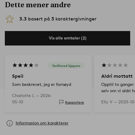
Dette mener andre
3.3
basert på
3
karaktergivninger
Vis alle omtaler (2)
Verifierad kjøpere
Speil
Aldri mottatt
Som beskrevet, jeg er fornøyd
Opptil to ganger 
selv om vi aldri 
Charlotte L —
2026-
skulle visstnok v
05-10
Elly V —
2025-10
Rapportere
adressen på kont
ufullstendig. Sel
mottatt ting…
Informasjon om karakterer