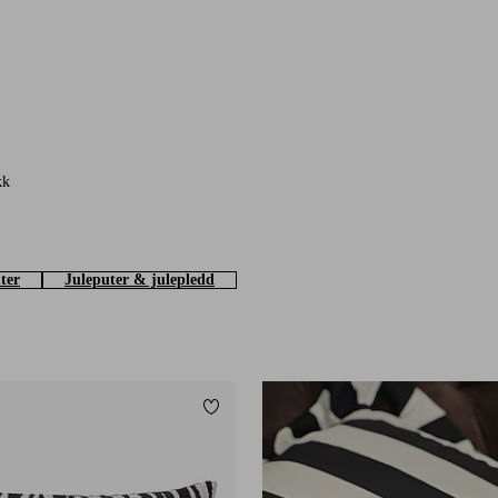
kk
ter
Juleputer & julepledd
Legg til favoritter