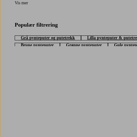
Vis mer
Tenk over hvor putene skal ligge og hvordan du vil at de skal føles. P
rask forandring hjemme, er det ofte nok å bare bytte trekk. Det gir u
hvorfor ikke et matchende
pledd
til å henge over armlenet?
Populær filtrering
Grå pynteputer og putetrekk
Lilla pynteputer & putetr
Brune pynteputer
Grønne pynteputer
Gule pyntep
Trustpilot