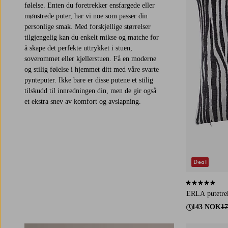
følelse. Enten du foretrekker ensfargede eller
mønstrede puter, har vi noe som passer din
personlige smak. Med forskjellige størrelser
tilgjengelig kan du enkelt mikse og matche for
å skape det perfekte uttrykket i stuen,
soverommet eller kjellerstuen. Få en moderne
og stilig følelse i hjemmet ditt med våre svarte
pynteputer. Ikke bare er disse putene et stilig
tilskudd til innredningen din, men de gir også
et ekstra snev av komfort og avslapning.
Deal
4,7 basert på 
ERLA putetre
143 NOK
1