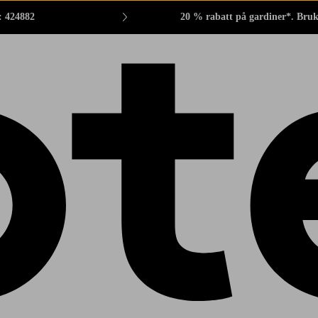
: 424882
20 % rabatt på gardiner*. Bru