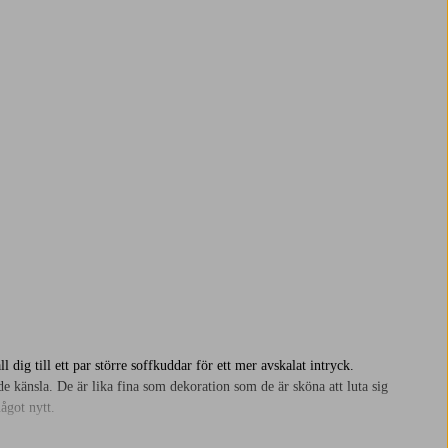
dig till ett par större soffkuddar för ett mer avskalat intryck.
e känsla. De är lika fina som dekoration som de är sköna att luta sig
ågot nytt.