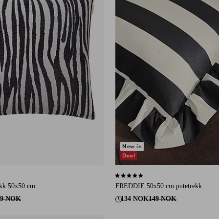
New in
Deal
16 karaktergivninger
4,6 basert på 14 karaktergivninger
kk 50x50 cm
FREDDIE 50x50 cm putetrekk
79 NOK
134 NOK
149 NOK