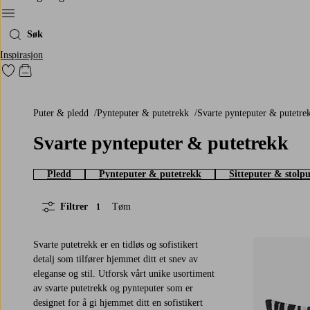
Meny
Søk
Inspirasjon
Gå til favorittmerkede produkter
Gå til handlekurven
Puter & pledd
Pynteputer & putetrekk
Svarte pynteputer & putetre
Svarte pynteputer & putetrekk
Pledd
Pynteputer & putetrekk
Sitteputer & stolpu
Filtrer
Tøm
1
Svarte putetrekk er en tidløs og sofistikert
detalj som tilfører hjemmet ditt et snev av
eleganse og stil. Utforsk vårt unike usortiment
av svarte putetrekk og pynteputer som er
designet for å gi hjemmet ditt en sofistikert