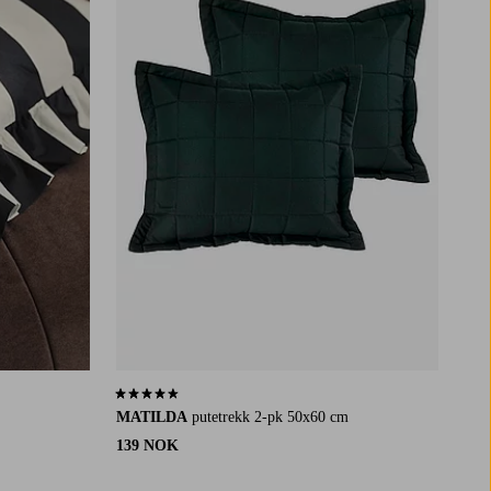
4,5 basert på 129 karaktergivninger
MATILDA
putetrekk 2-pk 50x60 cm
139 NOK