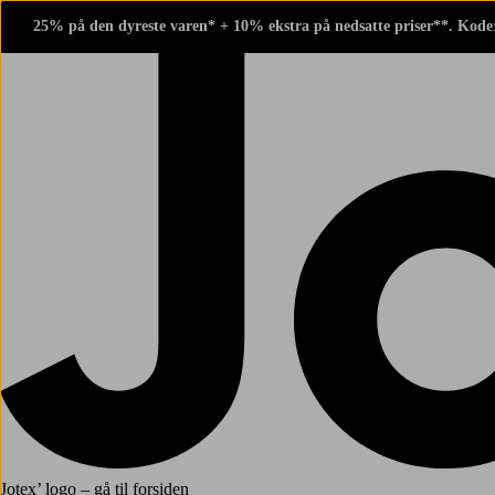
25% på den dyreste varen* + 10% ekstra på nedsatte priser**. Kode
Jotex’ logo – gå til forsiden