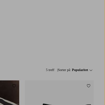
5 treff
Sorter på:
Popularitet
Legg til favoritter
Legg til fav