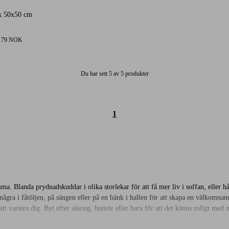
4 karaktergivninger
k 50x50 cm
179 NOK
Du har sett 5 av 5 produkter
1
Blanda prydnadskuddar i olika storlekar för att få mer liv i soffan, eller håll 
gra i fåtöljen, på sängen eller på en bänk i hallen för att skapa en välkomnand
tt variera dig. Byt efter säsong, humör eller bara för att det känns roligt med n