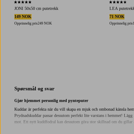
5,0 basert på 1 karaktergivninger
4,5 basert på 
JONI 50x50 cm putetrekk
LEA putetrek
149 NOK
71 NOK
Opprinnelig pris
249 NOK
Opprinnelig pris
Spørsmål og svar
Gjør hjemmet personlig med pynteputer
Kuddar är perfekta när du vill skapa en mjuk och ombonad känsla hemma. 
Prydnadskuddar passar dessutom perfekt lite varstans i hemmet! Lägg nå
mot. Ett nytt kuddfodral kan dessutom göra stor skillnad om du gillar a
Hvordan velge riktig putetrekk?