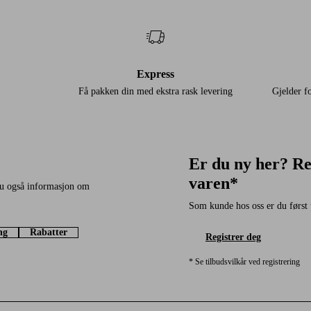
Express
Få pakken din med ekstra rask levering
Gjelder 
Er du ny her? Re
varen*
du også informasjon om
Som kunde hos oss er du først 
ng
Rabatter
Registrer deg
* Se tilbudsvilkår ved registrering