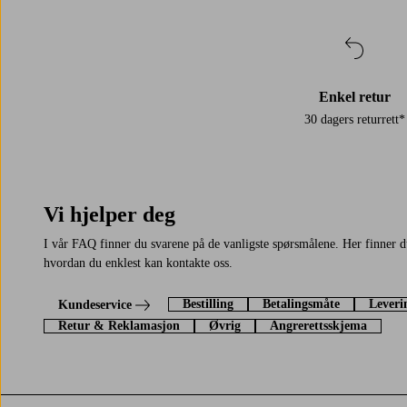
Enkel retur
30 dagers returrett*
Vi hjelper deg
I vår FAQ finner du svarene på de vanligste spørsmålene. Her finner 
hvordan du enklest kan kontakte oss.
Bestilling
Betalingsmåte
Leveri
Kundeservice
Retur & Reklamasjon
Øvrig
Angrerettsskjema