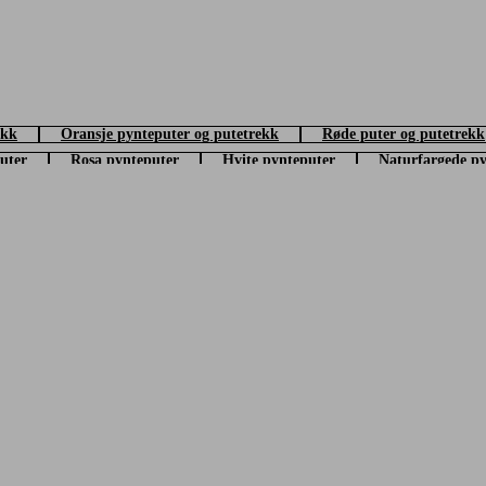
å sengen kan det være fint å blande flere pynteputer i ulike former, mens sofae
middelbart en ny følelse uten at du trenger å gjøre om på spesielt mye. Hvis d
ekk
Oransje pynteputer og putetrekk
Røde puter og putetrekk
uter
Rosa pynteputer
Hvite pynteputer
Naturfargede py