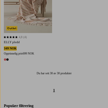
Outlet
4,8
(4)
4,8 basert på 4 karaktergivninger
ELLY pledd
349 NOK
Opprinnelig pris
699 NOK
2 farger
Du har sett 30 av 30 produkter
1
Populær filtrering