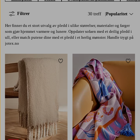
Filtrer
30 treff
Sorter på:
Popularitet
Her finner du et stort utvalg av pledd i ulike størrelser, materialer og farger
som gjør hjemmet varmere og lunere. Oppdater sofaen med et deilig pledd i
ull, eller match putene dine med et pledd i et herlig mønster. Handle trygt på
jotex.no
Legg til favoritter
Legg t