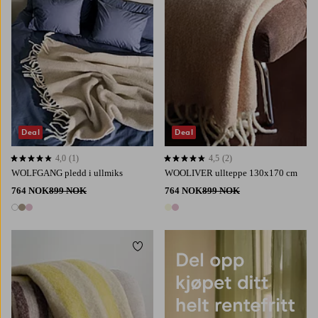
Deal
Deal
4,0
(1)
4,5
(2)
4,0 basert på 1 karaktergivninger
4,5 basert på 2 karaktergivninger
WOLFGANG pledd i ullmiks
WOOLIVER ullteppe 130x170 cm
764 NOK
899 NOK
764 NOK
899 NOK
3 farger
2 farger
Legg til favoritter