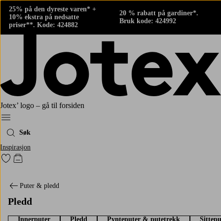
25% på den dyreste varen* +
20 % rabatt på gardiner*.
10% ekstra på nedsatte
Bruk kode: 424992
priser**. Kode: 424882
Jotex’ logo – gå til forsiden
Meny
Søk
Inspirasjon
Gå til favorittmerkede produkter
Gå til handlekurven
Puter & pledd
Pledd
Innerputer
Pledd
Pynteputer & putetrekk
Sittepu