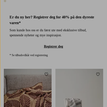
1 farge
Er du ny her? Registrer deg for 40% på den dyreste
varen*
Som kunde hos oss er du først ute med eksklusive tilbud,
spennende nyheter og mye inspirasjon.
Registrer deg
* Se tilbudsvilkår ved registrering
Legg til favoritter
Legg t