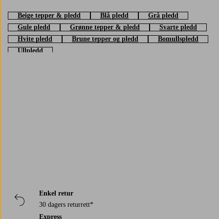
Beige tepper & pledd
Blå pledd
Grå pledd
Gule pledd
Grønne tepper & pledd
Svarte pledd
Hvite pledd
Brune tepper og pledd
Bomullspledd
Ullpledd
Trustpilot
Enkel retur
30 dagers returrett*
Express