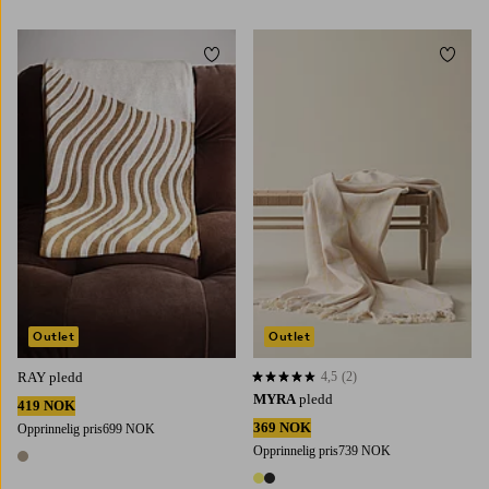
2 farger
6 farger
Legg til favoritter
Legg t
Outlet
Outlet
RAY pledd
4,5
(2)
4,5 basert på 2 karaktergivninger
MYRA
pledd
419 NOK
369 NOK
Opprinnelig pris
699 NOK
Opprinnelig pris
739 NOK
1 farge
2 farger