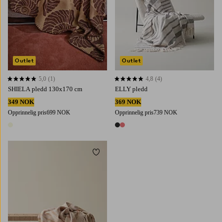
Outlet
Outlet
5,0
(1)
4,8
(4)
5,0 basert på 1 karaktergivninger
4,8 basert på 4 karaktergivninger
SHIELA pledd 130x170 cm
ELLY pledd
349 NOK
369 NOK
Opprinnelig pris
699 NOK
Opprinnelig pris
739 NOK
1 farge
2 farger
Legg til favoritter