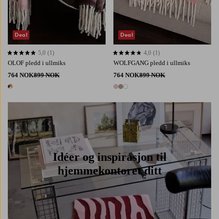
Deal
Deal
5,0
(1)
4,0
(1)
5,0 basert på 1 karaktergivninger
4,0 basert på 1 karaktergivninger
OLOF pledd i ullmiks
WOLFGANG pledd i ullmiks
764 NOK
899 NOK
764 NOK
899 NOK
1 farge
3 farger
Idéer og inspirasjon til
hjemmekontoret ditt