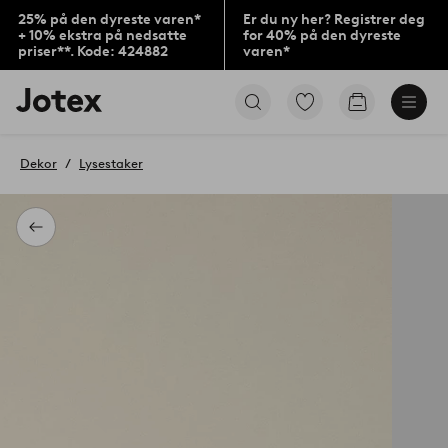
25% på den dyreste varen*
Er du ny her? Registrer deg
+ 10% ekstra på nedsatte
for 40% på den dyreste
priser**. Kode: 424882
varen*
Jotex’
Gå
Gå
logo
til
til
–
favorittmerkede
handlekurv
gå
produkter
Dekor
Lysestaker
til
forsiden
Tilbake