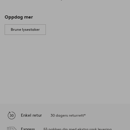
Oppdag mer
Brune lysestaker
Enkel retur
30 dagers returrett*
Express
Få pakken din med ekstra rask levering