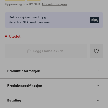
Opprinnelig pris
119 NOK
Mer informasjon
Del opp kjøpet med Elpy.
Elpy
Betal fra 36 kr/md.
Les mer
Utsolgt
Legg i handlekurv
Legg
til
favoritter
Produktinformasjon
Produkt spesifikasjon
Betaling