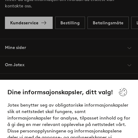
kontakte oss.
Kundeservice
Bestilling
Betalingsmåte
Mine sider
Om Jotex
Våre tjenester
Dine informsajonskapsler, ditt valg!
Vilkår
Jotex benytter seg av obligatoriske informasjonskapsler
slik at nettstedet skal fungere, samt
Venner
informasjonskapsler for analyse, tilpasset innhold og for
å gi deg en mer relevant opplevelse på nettstedet vårt.
Disse personopplysningene og informasjonskapslene
deler vi med de annonse- og analyseselskaper vi