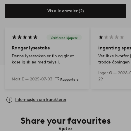
Vis alle omtaler (2)
Verifierad kjøpere
Ranger lysestake
ingenting spes
Denne lysestaken er fin og gir et
Vet ikke hvorfor 
koselig skjær med telys i.
trodde åpningen 
større enn den va
Inger G —
2026-
et større telys d
Mait E —
2025-07-03
29
Rapportere
bra med et lite te
Informasjon om karakterer
Share your favourites
#jotex