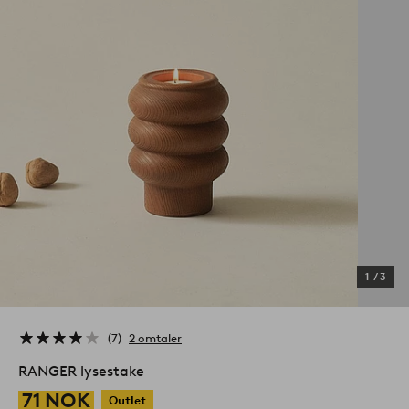
1
/
3
7
2 omtaler
RANGER lysestake
71 NOK
Outlet