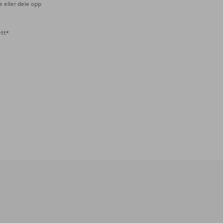
e eller dele opp
ett*