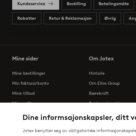
Kundeservice
Bestilling
Betalingsmåte
Rabatter
Retur & Reklamasjon
Øvrig
Ang
Mine sider
Om Jotex
Mine bestillinger
Historie
Min faktura/konto
Om Ellos Group
Mine tilbud
Bærekraft
Min profil
Business inquiries
Tilgjengelighetserklæri
Dine informsajonskapsler, ditt v
Jotex benytter seg av obligatoriske informasjonskapsler