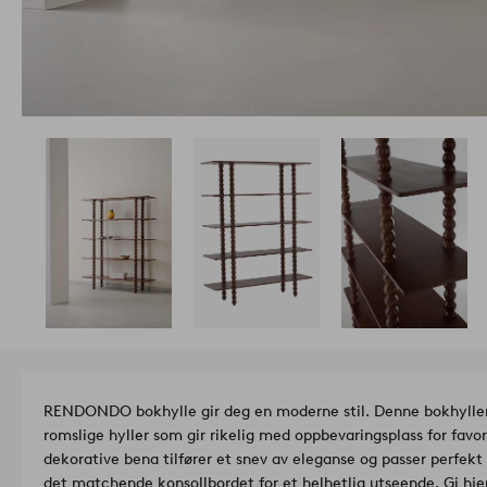
RENDONDO bokhylle gir deg en moderne stil. Denne bokhyllen
romslige hyller som gir rikelig med oppbevaringsplass for favo
dekorative bena tilfører et snev av eleganse og passer perfek
det matchende konsollbordet for et helhetlig utseende. Gi 