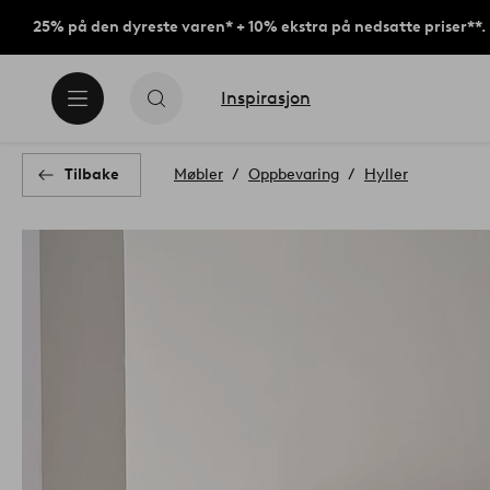
25% på den dyreste varen* + 10% ekstra på nedsatte priser**.
Inspirasjon
Tilbake
Møbler
Oppbevaring
Hyller