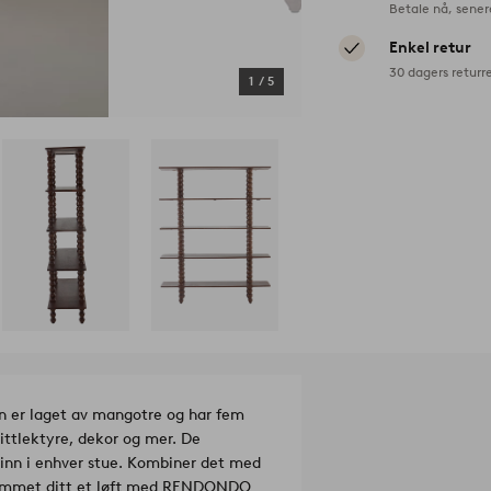
Betale nå, sener
Enkel retur
30 dagers returr
1
/
5
 er laget av mangotre og har fem
rittlektyre, dekor og mer. De
t inn i enhver stue. Kombiner det med
hjemmet ditt et løft med RENDONDO