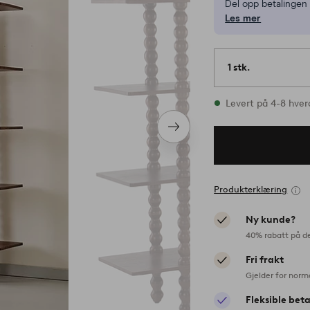
Del opp betalinge
Les mer
1 stk.
På lager
Levert på 4-8 hve
Neste
produkt
Produkterklæring
Ny kunde?
40% rabatt på d
Fri frakt
Gjelder for norm
Fleksible bet