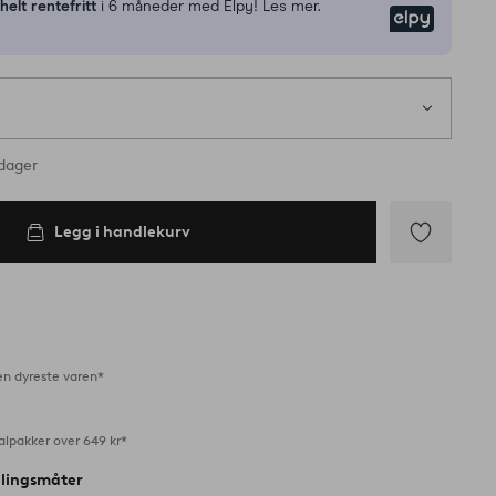
n
helt rentefritt
i 6 måneder med Elpy! Les mer.
Elpy
rdager
Legg i handlekurv
Legg
til
favoritter
en dyreste varen*
alpakker over 649 kr*
alingsmåter