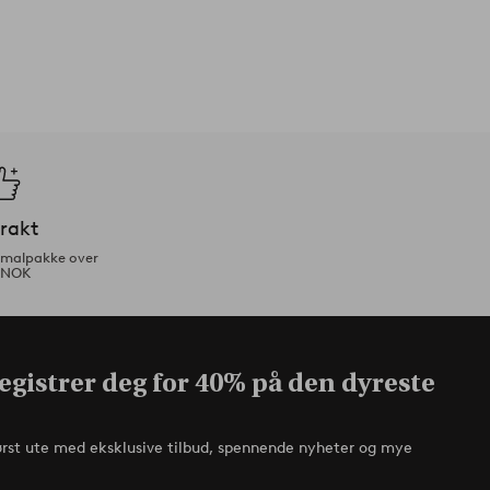
frakt
ormalpakke over
 NOK
egistrer deg for 40% på den dyreste
ørst ute med eksklusive tilbud, spennende nyheter og mye