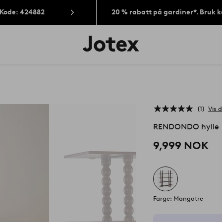
 Kode: 424882
20 % rabatt på gardiner*. Bruk 
Jotex’
logo
–
gå
til
forsiden
1
Vis d
RENDONDO hylle
9,999 NOK
Farge: Mangotre