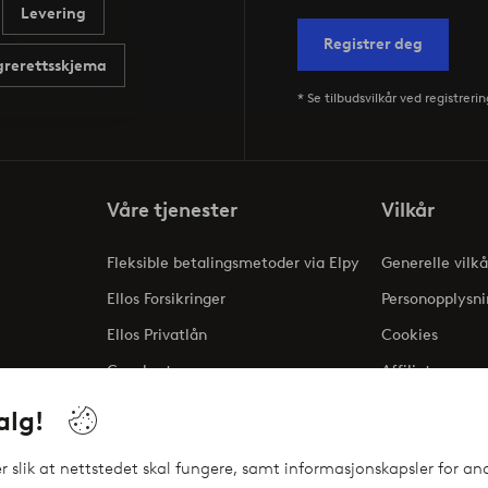
Levering
Registrer deg
rerettsskjema
* Se tilbudsvilkår ved registrerin
Våre tjenester
Vilkår
Fleksible betalingsmetoder via Elpy
Generelle vilkå
Ellos Forsikringer
Personopplysni
Ellos Privatlån
Cookies
Gavekort
Affiliate
ng
alg!
 slik at nettstedet skal fungere, samt informasjonskapsler for ana