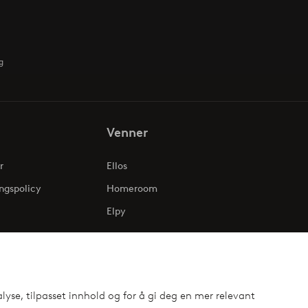
g
Venner
r
Ellos
ngspolicy
Homeroom
Elpy
lyse, tilpasset innhold og for å gi deg en mer relevant