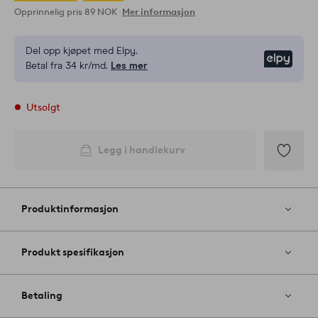
Opprinnelig pris
89 NOK
Mer informasjon
Del opp kjøpet med Elpy.
Elpy
Betal fra 34 kr/md.
Les mer
Utsolgt
Legg i handlekurv
Legg
til
favoritter
Produktinformasjon
Produkt spesifikasjon
Betaling