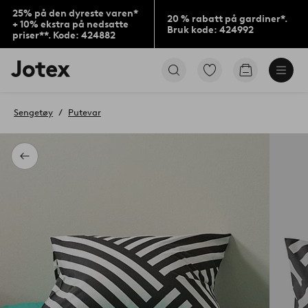
25% på den dyreste varen*
20 % rabatt på gardiner*.
+ 10% ekstra på nedsatte
Bruk kode: 424992
priser**. Kode: 424882
Jotex’
Gå
Gå
logo
til
til
–
favorittmerkede
handlekurv
gå
produkter
Sengetøy
Putevar
til
forsiden
Tilbake