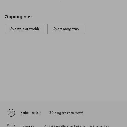
Oppdag mer
Svarte putetrekk
Svart sengetøy
Enkel retur
30 dagers returrett*
Express
Få pakken din med ekstra rask levering