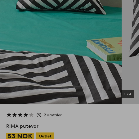
1
/
4
5
2 omtaler
RIMA putevar
53 NOK
Outlet