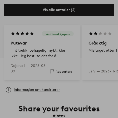
Vis alle omtaler (2)
Verifierad kjøpere
Putevar
Gråaktig
Fint trekk, behagelig mykt, klør
Misfarget etter 1
ikke. Jeg bestilte det for å
kombinere med KAYO-sengetøyet i
Dajana L —
2025-05-
svart og hvitt, fordi riktig størrelse
09
Es V —
2023-11-1
Rapportere
ikke var tilgjengelig for det. De to
svarte nyansene passer…
Informasjon om karakterer
Share your favourites
#jotex