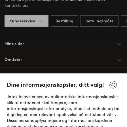
kontakte oss.
Kundeservice
Bestilling
Betalingsmåte
Mine sider
Om Jotex
Våre tjenester
Dine informsajonskapsler, ditt valg!
Vilkår
Jotex benytter seg av obligatoriske informasjonskapsler
slik at nettstedet skal fungere, samt
Venner
informasjonskapsler for analyse, tilpasset innhold og for
å gi deg en mer relevant opplevelse på nettstedet vårt.
Disse personopplysningene og informasjonskapslene
deler vi med de annonse- og analyseselskaper vi