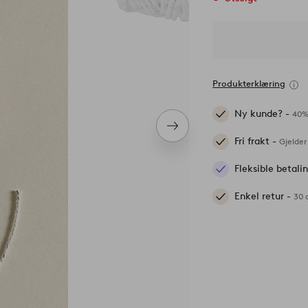
Produkterklæring
Ny kunde? -
40%
Neste
Fri frakt -
produkt
Gjelder
Fleksible betal
Enkel retur -
30 