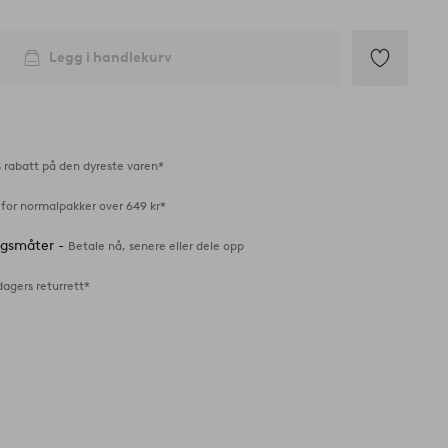
Legg i handlekurv
Legg
til
favoritter
 rabatt på den dyreste varen*
 for normalpakker over 649 kr*
ingsmåter -
Betale nå, senere eller dele opp
dagers returrett*