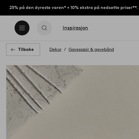
25% på den dyreste varen* + 10% ekstra på nedsatte priser**.
Inspirasjon
Tilbake
Dekor
Gavepapir & gavebånd