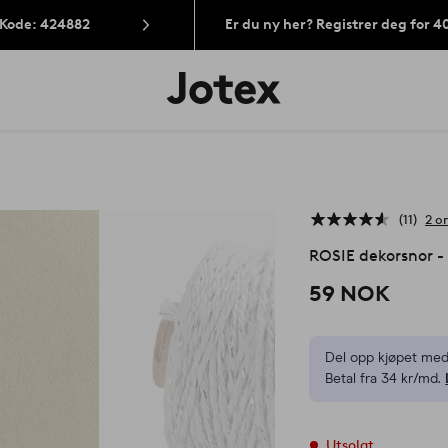
 Kode: 424882
Er du ny her? Registrer deg for 
Jotex’
logo
–
gå
til
forsiden
11
2 o
ROSIE dekorsnor -
59 NOK
Del opp kjøpet med
Betal fra 34 kr/md.
Utsolgt