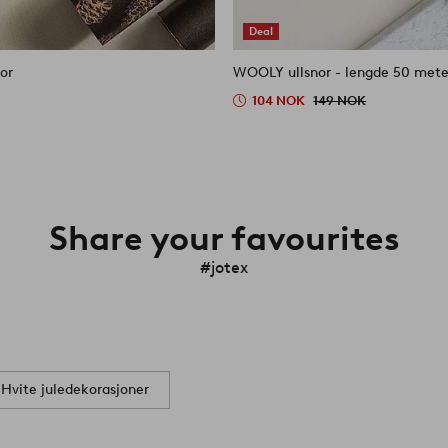
Deal
or
WOOLY ullsnor - lengde 50 mete
104 NOK
149 NOK
Share your favourites
#jotex
Hvite juledekorasjoner