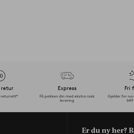
 retur
Express
Fri 
returrett*
Få pakken din med ekstra rask
Gjelder for n
levering
649
Er du ny her? R