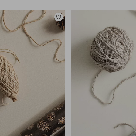
Legg
til
favoritter