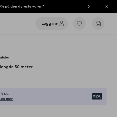
40% på den dyreste varen*
Lukk
Logg inn
Gå
Gå
til
til
favorittmerkede
handleku
produkter
mtaler
 lengde 50 meter
 Elpy.
Elpy
Les mer