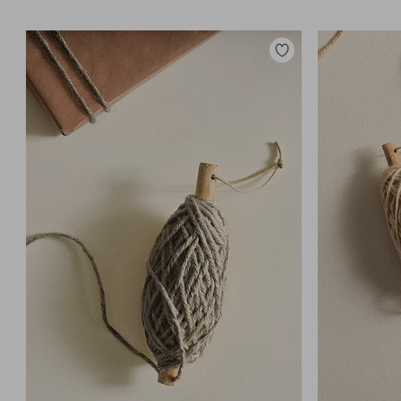
Legg
til
favoritter