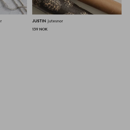
r
JUSTIN
jutesnor
M
139 NOK
9