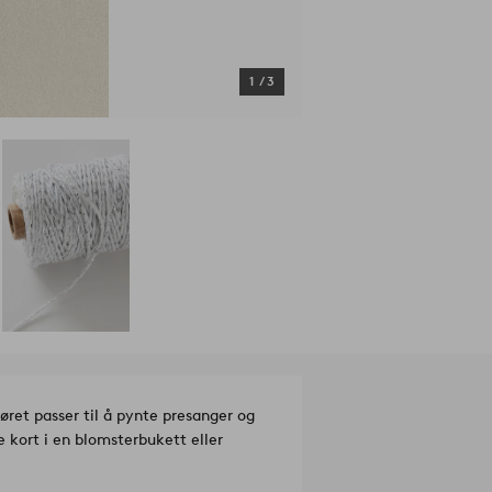
1
/
3
øret passer til å pynte presanger og
e kort i en blomsterbukett eller