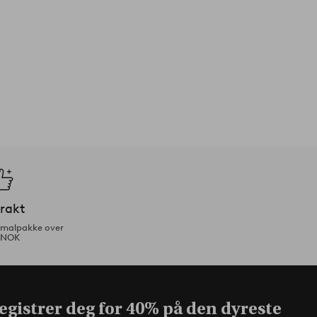
frakt
ormalpakke over
 NOK
egistrer deg for 40% på den dyreste