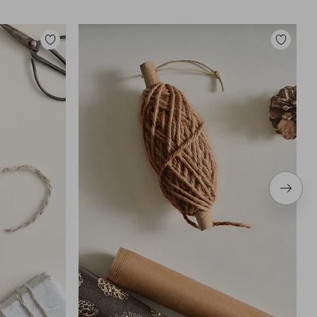
Legg
Legg
til
til
favoritter
favoritter
Neste
produ