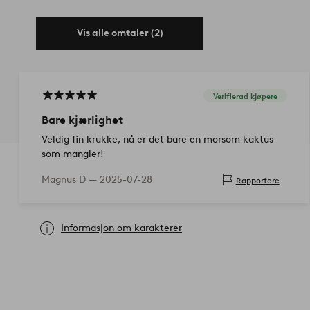
Vis alle omtaler (2)
Verifierad kjøpere
Bare kjærlighet
Veldig fin krukke, nå er det bare en morsom kaktus
som mangler!
Magnus D —
2025-07-28
Rapportere
Informasjon om karakterer