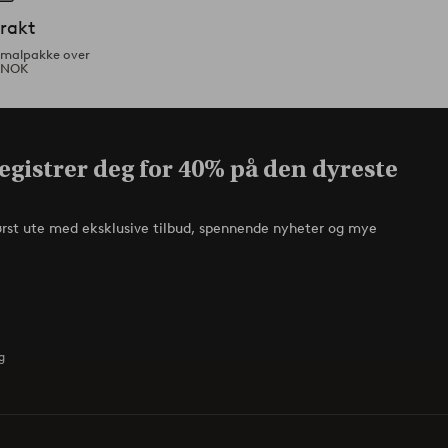
frakt
ormalpakke over
 NOK
egistrer deg for 40% på den dyreste
ørst ute med eksklusive tilbud, spennende nyheter og mye
g