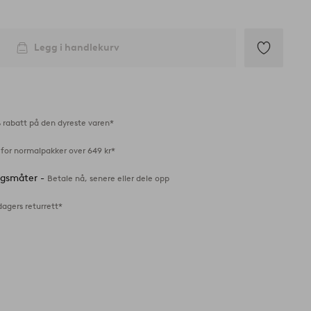
Legg i handlekurv
Legg
til
favoritter
 rabatt på den dyreste varen*
 for normalpakker over 649 kr*
ingsmåter -
Betale nå, senere eller dele opp
dagers returrett*