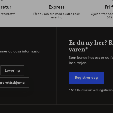
 retur
Express
Fri 
returrett*
Få pakken din med ekstra rask
Gjelder for n
levering
649
Er du ny her? R
varen*
inner du også informasjon
Som kunde hos oss er du f
inspirasjon.
Levering
Registrer deg
rerettsskjema
* Se tilbudsvilkår ved registrerin