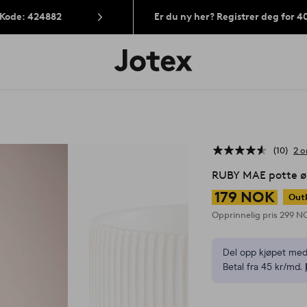
 Kode: 424882
Er du ny her? Registrer deg for 
Jotex’
logo
–
gå
til
forsiden
10
2 o
RUBY MAE potte ø
179 NOK
Out
Opprinnelig pris
299 N
Del opp kjøpet med
Betal fra 45 kr/md.