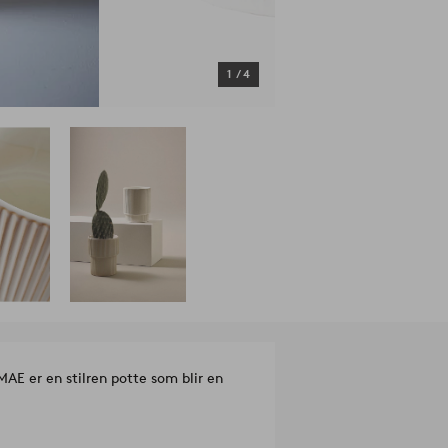
1
/
4
AE er en stilren potte som blir en