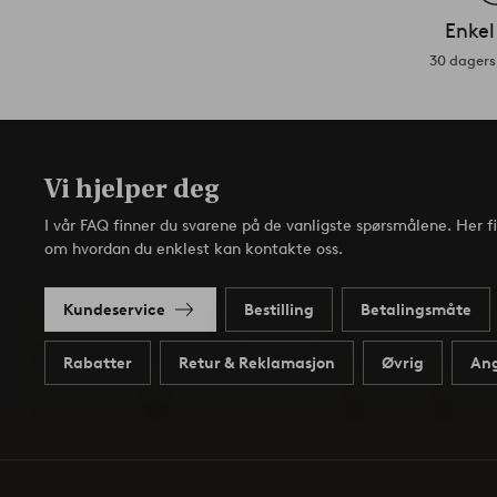
Enkel
30 dagers 
Vi hjelper deg
I vår FAQ finner du svarene på de vanligste spørsmålene. Her f
om hvordan du enklest kan kontakte oss.
Kundeservice
Bestilling
Betalingsmåte
Rabatter
Retur & Reklamasjon
Øvrig
Ang