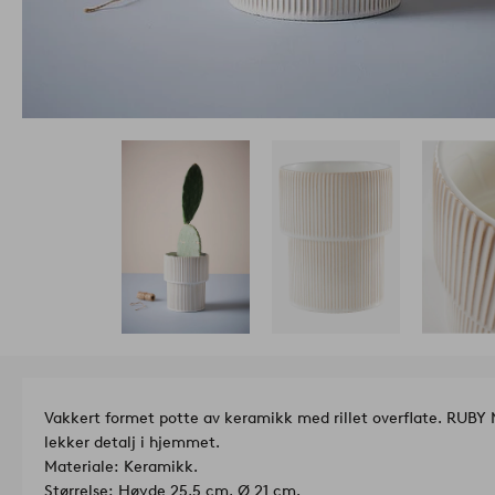
Vakkert formet potte av keramikk med rillet overflate. RUBY M
lekker detalj i hjemmet.
Materiale: Keramikk.
Størrelse: Høyde 25,5 cm, Ø 21 cm.