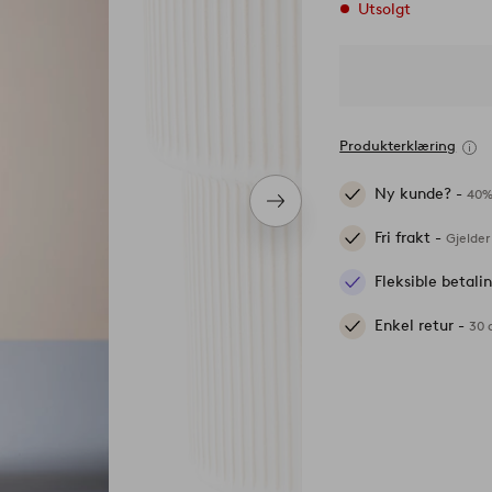
Utsolgt
Produkterklæring
Ny kunde? -
40%
Neste
produkt
Fri frakt -
Gjelder
Fleksible betal
Enkel retur -
30 