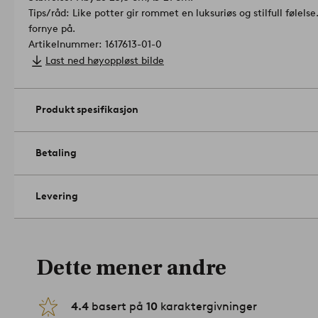
Tips/råd: Like potter gir rommet en luksuriøs og stilfull følels
fornye på.
Artikelnummer: 1617613-01-0
Last ned høyoppløst bilde
Produkt spesifikasjon
Betaling
Levering
Dette mener andre
4.4
basert på
10
karaktergivninger