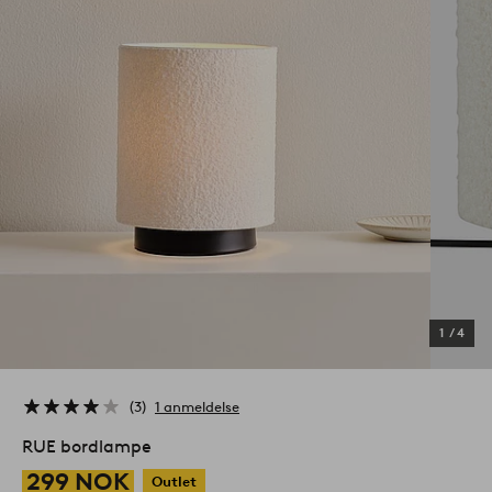
1
/
4
3
1 anmeldelse
RUE bordlampe
299 NOK
Outlet