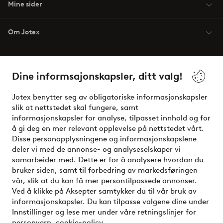
Mine sider
Om Jotex
Våre tjenester
Dine informsajonskapsler, ditt valg!
Vilkår
Jotex benytter seg av obligatoriske informasjonskapsler
slik at nettstedet skal fungere, samt
Venner
informasjonskapsler for analyse, tilpasset innhold og for
å gi deg en mer relevant opplevelse på nettstedet vårt.
Disse personopplysningene og informasjonskapslene
deler vi med de annonse- og analyseselskaper vi
Sikre betalinger - Betal direkte eller del opp
samarbeider med. Dette er for å analysere hvordan du
bruker siden, samt til forbedring av markedsføringen
Vil du vite mer om
våre betalingsalternativer
?
vår, slik at du kan få mer persontilpassede annonser.
elpy
Ved å klikke på Aksepter samtykker du til vår bruk av
informasjonskapsler. Du kan tilpasse valgene dine under
Innstillinger og lese mer under våre retningslinjer for
personvern.
cookie-policy.