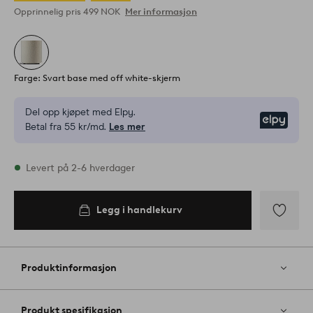
Opprinnelig pris
499 NOK
Mer informasjon
Farge: Svart base med off white-skjerm
Del opp kjøpet med Elpy.
Elpy
Betal fra 55 kr/md.
Les mer
På lager
Levert på 2-6 hverdager
Legg i handlekurv
Legg i
handlekurv
Legg
til
favoritter
Produktinformasjon
Produkt spesifikasjon