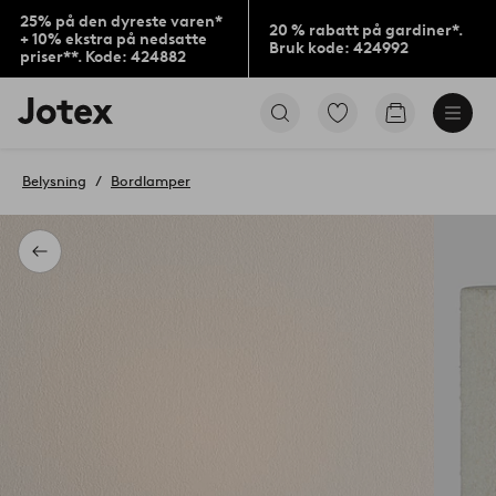
25% på den dyreste varen*
20 % rabatt på gardiner*.
+ 10% ekstra på nedsatte
Bruk kode: 424992
priser**. Kode: 424882
Jotex’
Gå
Gå
logo
til
til
–
favorittmerkede
handlekurv
gå
produkter
Belysning
Bordlamper
til
forsiden
Tilbake