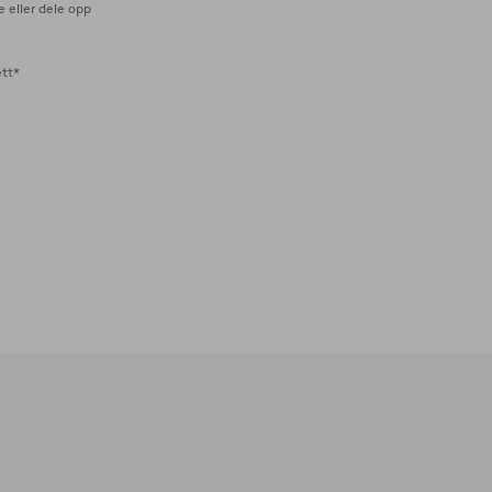
e eller dele opp
ett*