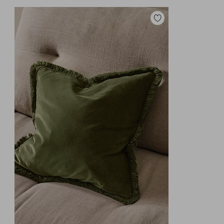
Legg
til
favoritter