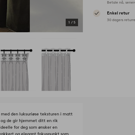
Betale nå, sener
Enkel retur
30 dagers returr
1
/
5
, med den luksuriøse teksturen i matt
 og de gir hjemmet ditt en rik
deelle for deg som ønsker en
t vakkert og elegant fokuspunkt som