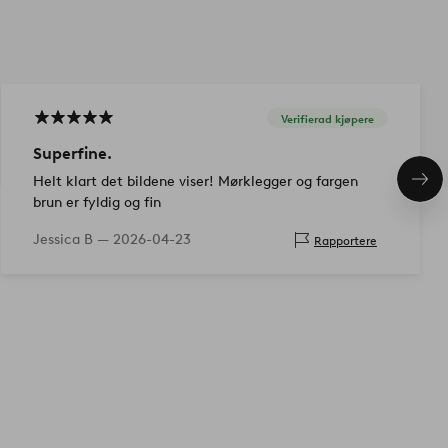
Verifierad kjøpere
Superfine.
Helt klart det bildene viser! Mørklegger og fargen
Nes
pro
brun er fyldig og fin
Jessica B —
2026-04-23
Rapportere