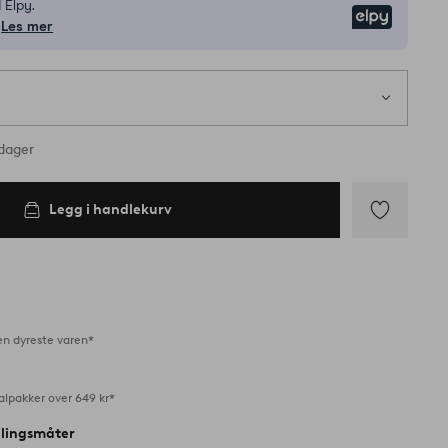
 Elpy.
Elpy
Les mer
1 s
på lager
rdager
Legg i handlekurv
Legg
til
favoritter
en dyreste varen*
alpakker over 649 kr*
alingsmåter