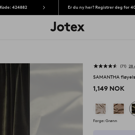
 Kode: 424882
Er du ny her? Registrer deg for 
Jotex’
logo
–
gå
til
forsiden
71
28 
SAMANTHA fløyels
1,149 NOK
Farge: Grønn