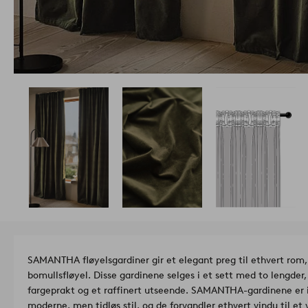
SAMANTHA fløyelsgardiner gir et elegant preg til ethvert rom
bomullsfløyel. Disse gardinene selges i et sett med to lengder,
fargeprakt og et raffinert utseende. SAMANTHA-gardinene er i
moderne, men tidløs stil, og de forvandler ethvert vindu til e