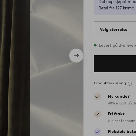
Del opp kjøpet med
Betal fra 127 kr/md.
Velg størrelse
1 størrelser finnes 
Levert på 2-6 hve
Neste
produkt
Produkterklæring
Ny kunde?
40% rabatt på d
Fri frakt
Gjelder for norm
Fleksible bet