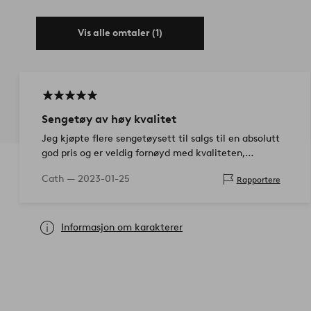
Vis alle omtaler (1)
Sengetøy av høy kvalitet
Jeg kjøpte flere sengetøysett til salgs til en absolutt
god pris og er veldig fornøyd med kvaliteten,
utførelsen og fargene! Selv etter den første vasken
Cath —
2023-01-25
Rapportere
har sengetøyet ikke mi…
Informasjon om karakterer