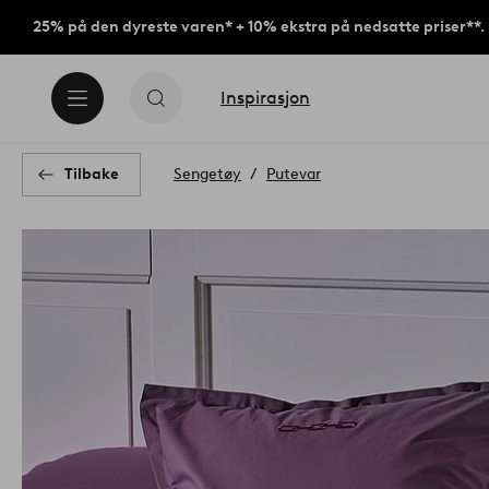
25% på den dyreste varen* + 10% ekstra på nedsatte priser**.
Inspirasjon
Tilbake
Sengetøy
Putevar