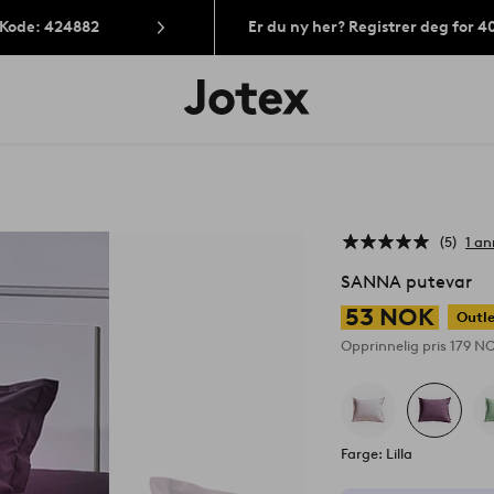
 Kode: 424882
Er du ny her? Registrer deg for 
Jotex’
logo
–
gå
til
forsiden
5
1 an
SANNA putevar
53 NOK
Outl
Opprinnelig pris
179 N
Farge: Lilla