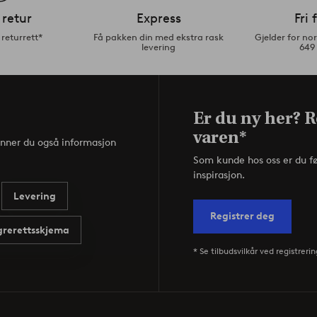
 retur
Express
Fri 
returrett*
Få pakken din med ekstra rask
Gjelder for n
levering
649
Er du ny her? R
varen*
inner du også informasjon
Som kunde hos oss er du f
inspirasjon.
Levering
Registrer deg
rerettsskjema
* Se tilbudsvilkår ved registrerin