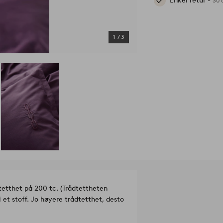
Enkel retur -
30 
1
/
3
tetthet på 200 tc. (Trådtettheten
 et stoff. Jo høyere trådtetthet, desto