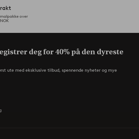
frakt
ormalpakke over
 NOK
egistrer deg for 40% på den dyreste
ørst ute med eksklusive tilbud, spennende nyheter og mye
g