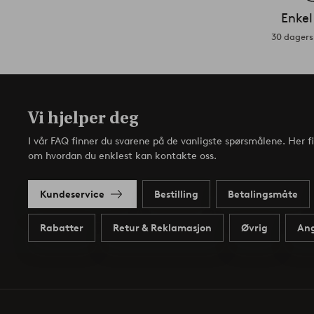
Enkel
30 dagers 
Vi hjelper deg
I vår FAQ finner du svarene på de vanligste spørsmålene. Her f
om hvordan du enklest kan kontakte oss.
Kundeservice
Bestilling
Betalingsmåte
Rabatter
Retur & Reklamasjon
Øvrig
Ang