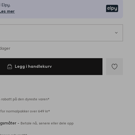
 Elpy.
Elpy
Les mer
på lager
rdager
Legg i handlekurv
Legg
til
favoritter
 rabatt på den dyreste varen*
 for normalpakker over 649 kr*
ingsmåter -
Betale nå, senere eller dele opp