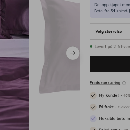
Del opp kjøpet med
Betal fra 34 kr/md.
Velg størrelse
1 størrelser finnes 
Levert på 2-6 hve
Neste
produkt
Produkterklæring
Ny kunde? -
40%
Fri frakt -
Gjelder
Fleksible betal