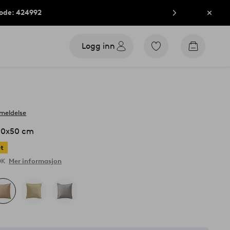
kode: 424992
Lukk
Logg inn
Gå
Gå
til
til
favorittmerkede
handleku
produkter
meldelse
50x50 cm
et
OK
Mer informasjon