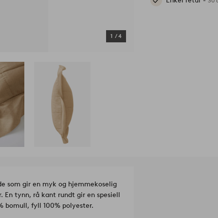
Enkel retur -
30 
1
/
4
nde som gir en myk og hjemmekoselig
. En tynn, rå kant rundt gir en spesiell
 bomull, fyll 100% polyester.