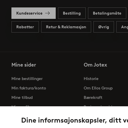
Kundeservice
Bestilling
Betalingsmåte
Rabatter
Retur & Reklamasjon
Øvrig
Ang
Mine sider
Om Jotex
Mine bestillinger
Historie
Min faktura/konto
Om Ellos Group
Mine tilbud
Bærekraft
Min profil
Business inquiries
Tilgjengelighetserklæri
Dine informsajonskapsler, ditt v