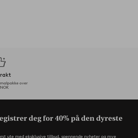
frakt
ormalpakke over
 NOK
egistrer deg for 40% på den dyreste
ørst ute med eksklusive tilbud, spennende nyheter og mye