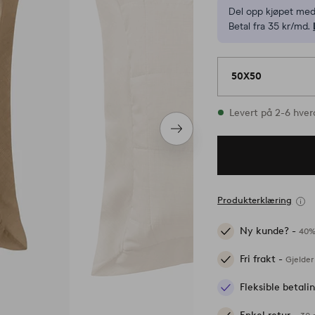
Del opp kjøpet med
Betal fra 35 kr/md.
50X50
På lager
Levert på 2-6 hve
Neste
produkt
Produkterklæring
Ny kunde? -
40%
Fri frakt -
Gjelder
Fleksible betal