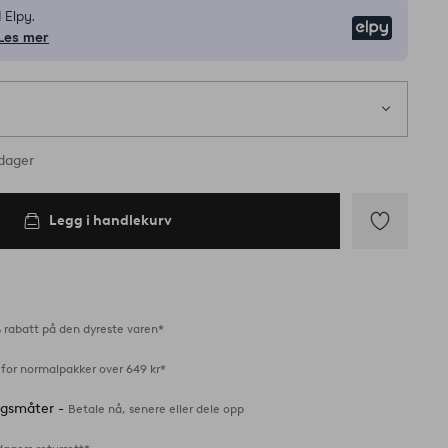
 Elpy.
Elpy
Les mer
rdager
Legg i handlekurv
Legg
til
favoritter
 rabatt på den dyreste varen*
 for normalpakker over 649 kr*
ingsmåter -
Betale nå, senere eller dele opp