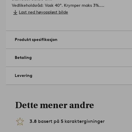
Vedlikeholdsråd: Vask 40°. Krymper maks 3%.
Tips/råd: Husk å kjøpe med innerpute til putetrekket slik at 
Last ned høyoppløst bilde
gang.
Artikelnummer: 1670884-03-31
Produkt spesifikasjon
Betaling
Levering
Dette mener andre
3.8
basert på
5
karaktergivninger