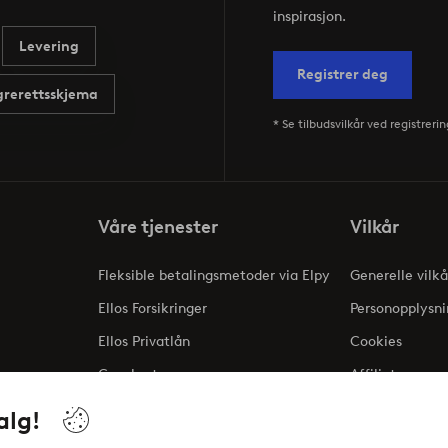
inspirasjon.
Levering
Registrer deg
rerettsskjema
* Se tilbudsvilkår ved registrerin
Våre tjenester
Vilkår
Fleksible betalingsmetoder via Elpy
Generelle vilkå
Ellos Forsikringer
Personopplysni
Ellos Privatlån
Cookies
Gavekort
Affiliate
ng
alg!