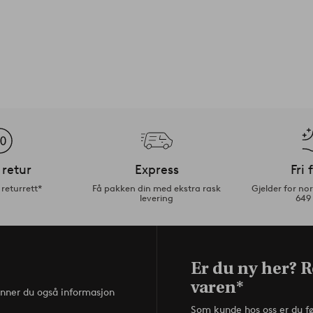
 retur
Express
Fri 
returrett*
Få pakken din med ekstra rask
Gjelder for n
levering
649
Er du ny her? R
varen*
inner du også informasjon
Som kunde hos oss er du f