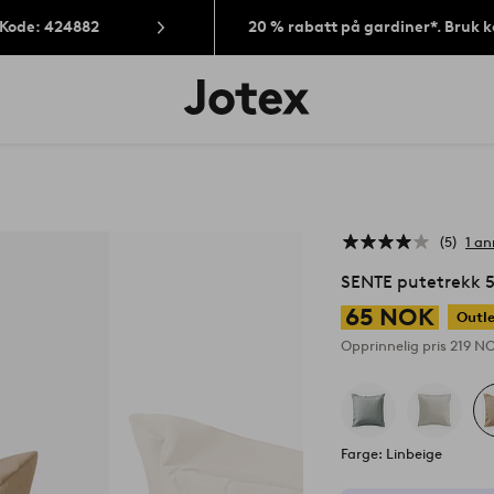
 Kode: 424882
20 % rabatt på gardiner*. Bruk 
Jotex’
logo
–
gå
til
forsiden
5
1 an
SENTE putetrekk 
65 NOK
Outl
Opprinnelig pris
219 N
Farge: Linbeige