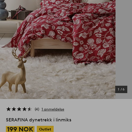
1
/
6
4
1 anmeldelse
SERAFINA dynetrekk i linmiks
199 NOK
Outlet