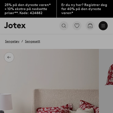
25% på den dyreste varen*
Er du ny her? Registrer deg
+ 10% ekstra på nedsatte
for 40% på den dyreste
priser**. Kode: 424882
varen*
Jotex’
Gå
Gå
logo
til
til
–
favorittmerkede
handlekurv
gå
produkter
Sengetøy
Sengesett
til
forsiden
Tilbake