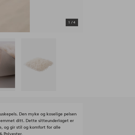
1
/
4
fuskepels. Den myke og koselige pelsen
jemmet ditt. Dette sitteunderlaget er
, og gir stil og komfort for alle
ale: 100% Polyester.