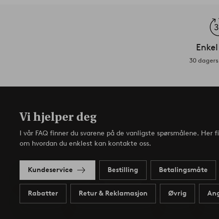
Enkel
30 dagers 
Vi hjelper deg
I vår FAQ finner du svarene på de vanligste spørsmålene. Her f
om hvordan du enklest kan kontakte oss.
Kundeservice
Bestilling
Betalingsmåte
Rabatter
Retur & Reklamasjon
Øvrig
Ang