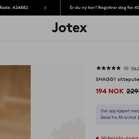
 Kode: 424882
Er du ny her? Registrer deg for 
Jotex’
logo
–
gå
til
forsiden
2
Vis 
SHAGGY sittepute 
194 NOK
229
Del opp kjøpet med
Betal fra 46 kr/md.
Midlertidig utsolgt