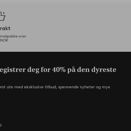
frakt
ormalpakke over
 NOK
egistrer deg for 40% på den dyreste
ørst ute med eksklusive tilbud, spennende nyheter og mye
g