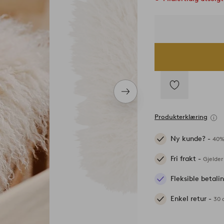
Neste
Legg
produkt
til
Produkterklæring
favoritter
Ny kunde? -
40%
Fri frakt -
Gjelder
Fleksible betal
Enkel retur -
30 