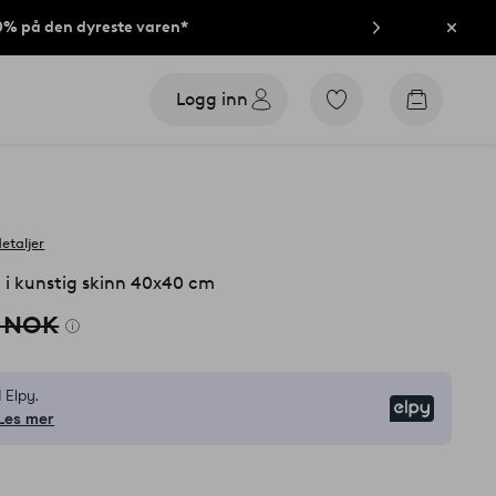
40% på den dyreste varen*
Lukk
Logg inn
Gå
Gå
til
til
favorittmerkede
handleku
produkter
detaljer
i kunstig skinn 40x40 cm
 NOK
 Elpy.
Elpy
Les mer