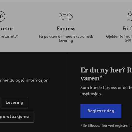
 retur
Express
Fri 
returrett*
Få pakken din med ekstra rask
Gjelder for n
levering
649
Er du ny her? R
varen*
inner du også informasjon
Som kunde hos oss er du f
inspirasjon.
Levering
Registrer deg
rerettsskjema
* Se tilbudsvilkår ved registrerin