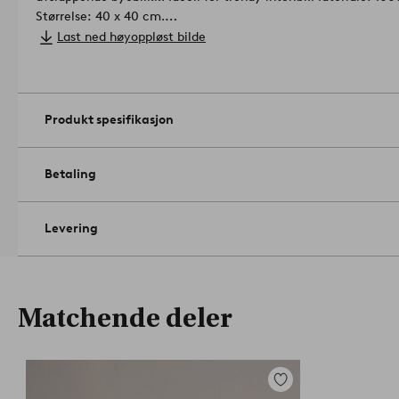
Størrelse: 40 x 40 cm.
Pilehøyde: 8.0 cm.
Last ned høyoppløst bilde
Antall i emballasjen: 1.
Gramvekt: 820 g/m².
Burde kun vaskes med klut. Ikke bruk bl
Skal ikke strykes. Må renses (kun med petroleum løsningsmidd
Produkt spesifikasjon
Betaling
Levering
Matchende deler
Legg