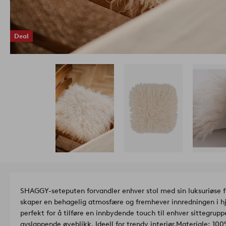
Deal
SHAGGY-seteputen forvandler enhver stol med sin luksuriøse 
skaper en behagelig atmosfære og fremhever innredningen i h
perfekt for å tilføre en innbydende touch til enhver sittegruppe
avslappende øyeblikk. Ideell for trendy interiør.
Materi