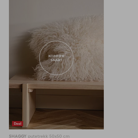
til
favoritter
KOMMER
SNART
Deal
SHAGGY
putetrekk 50x50 cm