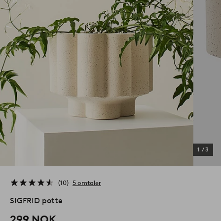
1
/
3
10
5 omtaler
SIGFRID potte
299 NOK