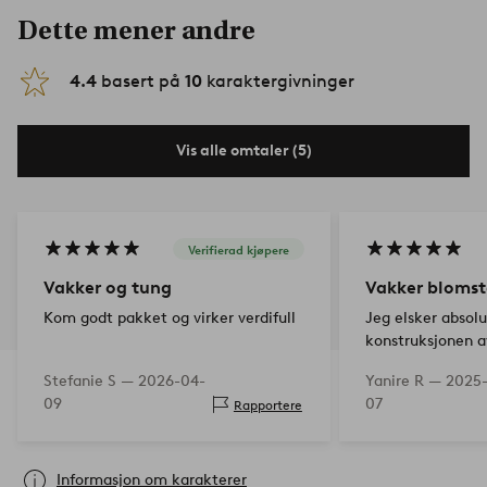
Dette mener andre
4.4
basert på
10
karaktergivninger
Vis alle omtaler (5)
Verifierad kjøpere
Vakker og tung
Vakker blomst
Kom godt pakket og virker verdifull
Jeg elsker absol
konstruksjonen a
passet til esteti
Stefanie S —
2026-04-
Yanire R —
2025
pluss den er av v
09
07
Rapportere
Leveringen var s
Informasjon om karakterer