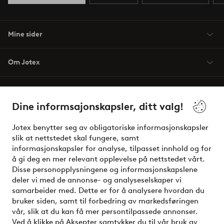
Mine sider
Om Jotex
Våre tjenester
Dine informsajonskapsler, ditt valg!
Vilkår
Jotex benytter seg av obligatoriske informasjonskapsler
slik at nettstedet skal fungere, samt
Venner
informasjonskapsler for analyse, tilpasset innhold og for
å gi deg en mer relevant opplevelse på nettstedet vårt.
Disse personopplysningene og informasjonskapslene
deler vi med de annonse- og analyseselskaper vi
Sikre betalinger - Betal direkte eller del opp
samarbeider med. Dette er for å analysere hvordan du
bruker siden, samt til forbedring av markedsføringen
Vil du vite mer om
våre betalingsalternativer
?
vår, slik at du kan få mer persontilpassede annonser.
elpy
Ved å klikke på Aksepter samtykker du til vår bruk av