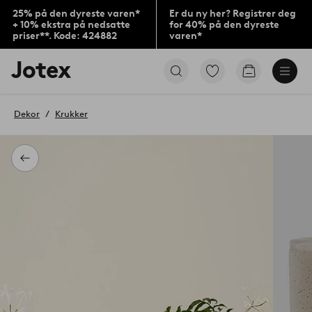
25% på den dyreste varen*
Er du ny her? Registrer deg
+ 10% ekstra på nedsatte
for 40% på den dyreste
priser**. Kode: 424882
varen*
Jotex’
Gå
Gå
logo
til
til
–
favorittmerkede
handlekurv
gå
produkter
Dekor
Krukker
til
forsiden
Tilbake