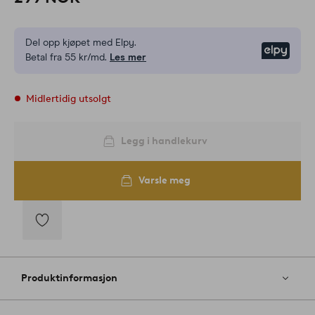
Del opp kjøpet med Elpy.
Elpy
Betal fra 55 kr/md.
Les mer
Midlertidig utsolgt
Legg i handlekurv
Varsle meg
Legg
til
favoritter
Produktinformasjon