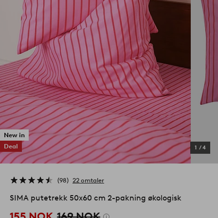
New in
Deal
1
/
4
98
22 omtaler
SIMA putetrekk 50x60 cm 2-pakning økologisk
155 NOK
169 NOK