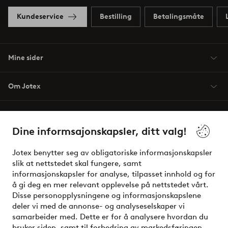
Kundeservice
Bestilling
Betalingsmåte
Mine sider
Om Jotex
Våre tjenester
Dine informsajonskapsler, ditt valg!
Vilkår
Jotex benytter seg av obligatoriske informasjonskapsler
slik at nettstedet skal fungere, samt
Venner
informasjonskapsler for analyse, tilpasset innhold og for
å gi deg en mer relevant opplevelse på nettstedet vårt.
Disse personopplysningene og informasjonskapslene
deler vi med de annonse- og analyseselskaper vi
Sikre betalinger - Betal direkte eller del opp
samarbeider med. Dette er for å analysere hvordan du
bruker siden, samt til forbedring av markedsføringen