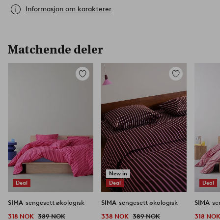
Informasjon om karakterer
Matchende deler
Legg
Legg
til
til
favoritter
favoritter
New in
Deal
Deal
Deal
SIMA
sengesett økologisk
SIMA
sengesett økologisk
SIMA
318 NOK
389 NOK
338 NOK
389 NOK
318 NO