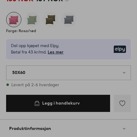
Farge: Rosa/rød
Del opp kjøpet med Elpy.
Elpy
Betal fra 43 kr/md.
Les mer
50X60
På lager
Levert på 2-6 hverdager
Legg i handlekurv
Legg i
handlekurv
Legg
til
favoritter
Produktinformasjon