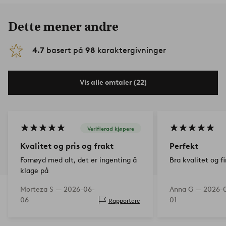
Dette mener andre
4.7
basert på
98
karaktergivninger
Vis alle omtaler (22)
Verifierad kjøpere
Kvalitet og pris og frakt
Perfekt
Fornøyd med alt, det er ingenting å
Bra kvalitet og f
klage på
Morteza S —
2026-06-
Anna G —
2026-
06
01
Rapportere