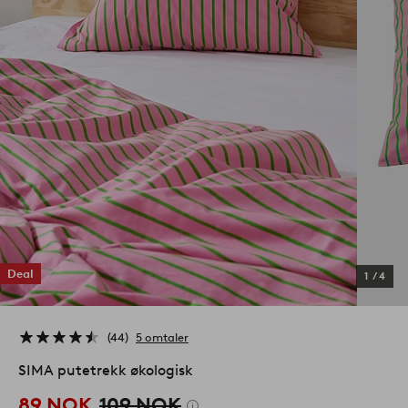
Deal
1
/
4
44
5 omtaler
SIMA putetrekk økologisk
89 NOK
109 NOK