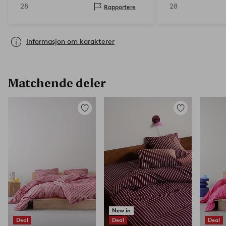
28
28
Rapportere
Informasjon om karakterer
Matchende deler
Legg
Legg
til
til
favoritter
favoritter
New in
Deal
Deal
Deal