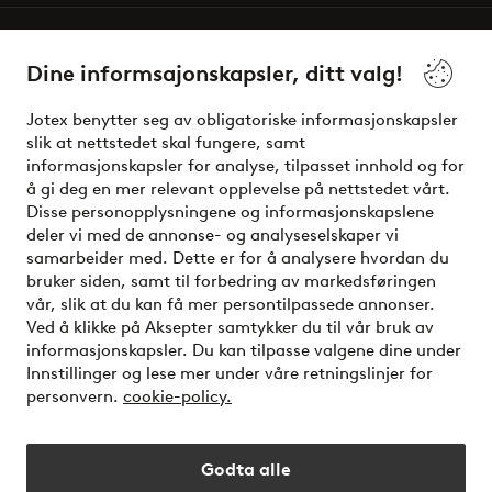
Våre tjenester
Dine informsajonskapsler, ditt valg!
Vilkår
Jotex benytter seg av obligatoriske informasjonskapsler
slik at nettstedet skal fungere, samt
Venner
informasjonskapsler for analyse, tilpasset innhold og for
å gi deg en mer relevant opplevelse på nettstedet vårt.
Disse personopplysningene og informasjonskapslene
deler vi med de annonse- og analyseselskaper vi
Sikre betalinger - Betal direkte eller del opp
samarbeider med. Dette er for å analysere hvordan du
bruker siden, samt til forbedring av markedsføringen
Vil du vite mer om
våre betalingsalternativer
?
vår, slik at du kan få mer persontilpassede annonser.
elpy
Ved å klikke på Aksepter samtykker du til vår bruk av
informasjonskapsler. Du kan tilpasse valgene dine under
Innstillinger og lese mer under våre retningslinjer for
personvern.
cookie-policy.
Norge - Velg land
Godta alle
Instagram
Facebook