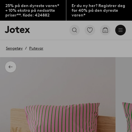
25% på den dyreste varen*
Er du ny her? Registrer deg
+ 10% ekstra på nedsatte
for 40% på den dyreste
priser**. Kode: 424882
varen*
Jotex’
Gå
Gå
logo
til
til
–
favorittmerkede
handlekurv
gå
produkter
Sengetøy
Putevar
til
forsiden
Tilbake