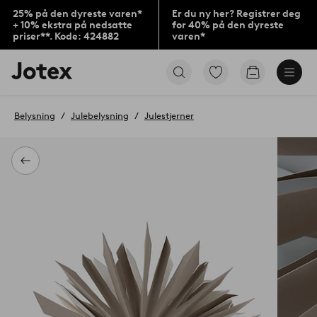
25% på den dyreste varen*
Er du ny her? Registrer deg
+ 10% ekstra på nedsatte
for 40% på den dyreste
priser**. Kode: 424882
varen*
Jotex’
Gå
Gå
logo
til
til
–
favorittmerkede
handlekurv
gå
produkter
Belysning
Julebelysning
Julestjerner
til
forsiden
Tilbake