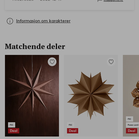
Informasjon om karakterer
Matchende deler
Legg
Legg
til
til
favoritter
favoritter
Deal
Deal
Deal