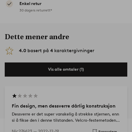
Enkel retur
30 dagers returrett*
Dette mener andre
4.0
basert på
4
karaktergivninger
Vis alle omtaler (1)
Fin design, men dessverre dårlig konstruksjon
Dessverre er det super vanskelig å strekke stjernen, enn
si å fikse den i denne tilstanden. Velcro-festemetoden
er dessverre ikke egnet.
Nic276623 —
2022-12-19
Rapportere