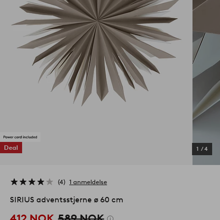
Deal
1
/
4
4
1 anmeldelse
SIRIUS adventsstjerne ø 60 cm
412 NOK
589 NOK