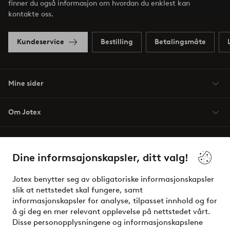
finner du også informasjon om hvordan du enklest kan
kontakte oss.
Kundeservice
Bestilling
Betalingsmåte
Mine sider
Om Jotex
Våre tjenester
Dine informsajonskapsler, ditt valg!
Vilkår
Jotex benytter seg av obligatoriske informasjonskapsler
slik at nettstedet skal fungere, samt
Venner
informasjonskapsler for analyse, tilpasset innhold og for
å gi deg en mer relevant opplevelse på nettstedet vårt.
Disse personopplysningene og informasjonskapslene