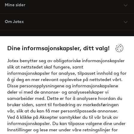
Mine sider
Om Jotex
Våre tjenester
Dine informsajonskapsler, ditt valg!
Vilkår
Jotex benytter seg av obligatoriske informasjonskapsler
slik at nettstedet skal fungere, samt
Venner
informasjonskapsler for analyse, tilpasset innhold og for
å gi deg en mer relevant opplevelse på nettstedet vårt.
Disse personopplysningene og informasjonskapslene
deler vi med de annonse- og analyseselskaper vi
Sikre betalinger - Betal direkte eller del opp
samarbeider med. Dette er for å analysere hvordan du
bruker siden, samt til forbedring av markedsføringen
Vil du vite mer om
våre betalingsalternativer
?
vår, slik at du kan få mer persontilpassede annonser.
elpy
Ved å klikke på Aksepter samtykker du til vår bruk av
informasjonskapsler. Du kan tilpasse valgene dine under
Innstillinger og lese mer under våre retningslinjer for