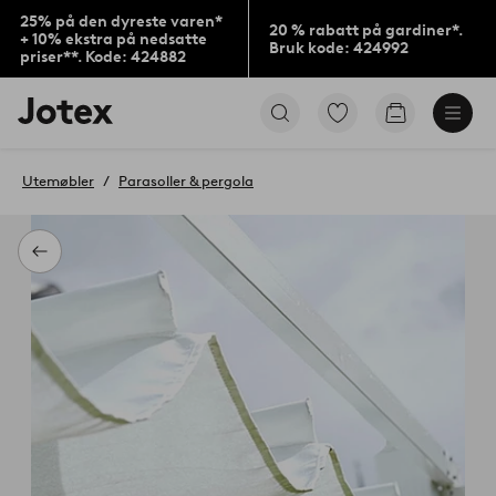
25% på den dyreste varen*
20 % rabatt på gardiner*.
+ 10% ekstra på nedsatte
Bruk kode: 424992
priser**. Kode: 424882
Jotex’
Gå
Gå
logo
til
til
–
favorittmerkede
handlekurv
gå
produkter
Utemøbler
Parasoller & pergola
til
forsiden
Tilbake