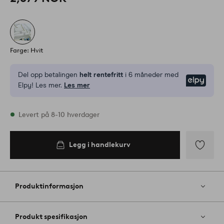
Farge: Hvit
Del opp betalingen
helt rentefritt
i 6 måneder med
Elpy
Elpy! Les mer.
Les mer
På lager
Levert på 8-10 hverdager
Legg i handlekurv
Legg i
handlekurv
Legg
til
favoritter
Produktinformasjon
Produkt spesifikasjon