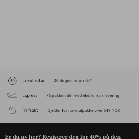
Enkel retur
30 dagers returrett*
Express
Få pakken din med ekstra rask levering
Fri frakt
Gjelder for normalpakke over 649 NOK
Er du ny her? Registrer deg for 40% på den