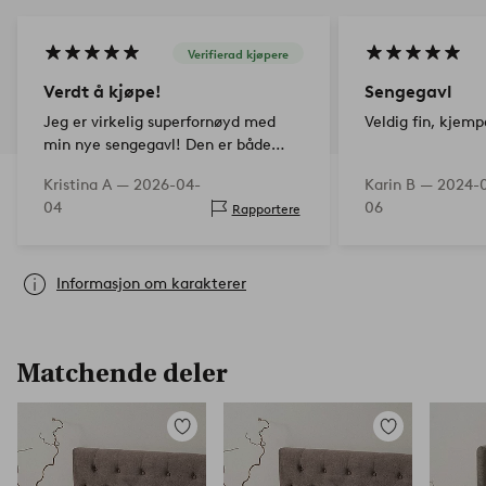
Verifierad kjøpere
Verdt å kjøpe!
Sengegavl
Jeg er virkelig superfornøyd med
Veldig fin, kjem
min nye sengegavl! Den er både
utrolig fin og føles veldig vellagd.
Kristina A —
2026-04-
Karin B —
2024-
Designen passer perfekt inn i
04
06
Rapportere
rommet og gir hele soverommet et
løft – det føles strak…
Informasjon om karakterer
Matchende deler
Legg
Legg
til
til
favoritter
favoritter