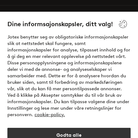
Våre tjenester
Dine informsajonskapsler, ditt valg!
Vilkår
Jotex benytter seg av obligatoriske informasjonskapsler
slik at nettstedet skal fungere, samt
Venner
informasjonskapsler for analyse, tilpasset innhold og for
å gi deg en mer relevant opplevelse på nettstedet vårt.
Disse personopplysningene og informasjonskapslene
deler vi med de annonse- og analyseselskaper vi
Sikre betalinger - Betal direkte eller del opp
samarbeider med. Dette er for å analysere hvordan du
bruker siden, samt til forbedring av markedsføringen
Vil du vite mer om
våre betalingsalternativer
?
vår, slik at du kan få mer persontilpassede annonser.
elpy
Ved å klikke på Aksepter samtykker du til vår bruk av
informasjonskapsler. Du kan tilpasse valgene dine under
Innstillinger og lese mer under våre retningslinjer for
personvern.
cookie-policy.
Norge - Velg land
Godta alle