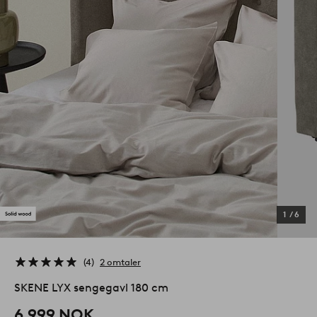
1
/
6
4
2 omtaler
SKENE LYX sengegavl 180 cm
6,999 NOK