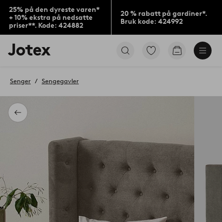
25% på den dyreste varen*
20 % rabatt på gardiner*.
+ 10% ekstra på nedsatte
Bruk kode: 424992
priser**. Kode: 424882
Jotex’
Gå
Gå
logo
til
til
–
favorittmerkede
handlekurv
gå
produkter
Senger
Sengegavler
til
forsiden
Tilbake