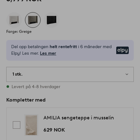
Farge: Greige
Del opp betalingen
helt rentefritt
i 6 måneder med
Elpy
Elpy! Les mer.
Les mer
1 stk.
På lager
Levert på 4-8 hverdager
Kompletter med
AMILIA sengeteppe i musselin
629 NOK