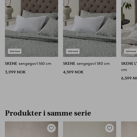
SKENE
sengegavl 160 cm
SKENE
sengegavl 180 cm
SKENE 
cm
3,999 NOK
4,599 NOK
6,599 
Produkter i samme serie
Legg
Legg
til
til