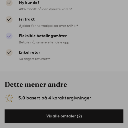
Ny kunde?
40% rabatt på den dyreste varen*
Fri frakt
Gjelder for normalpakker over 649 kr*
Fleksible betalingsmåter
Betale nå, senere eller dele opp
Enkel retur
30 dagers returrett*
Dette mener andre
5.0
basert på
4
karaktergivninger
Vis alle omtaler (2)