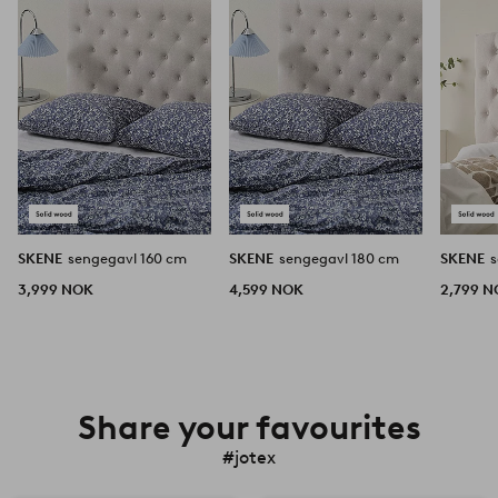
favoritter
favoritter
SKENE
sengegavl 160 cm
SKENE
sengegavl 180 cm
SKENE
3,999 NOK
4,599 NOK
2,799 
Share your favourites
#jotex