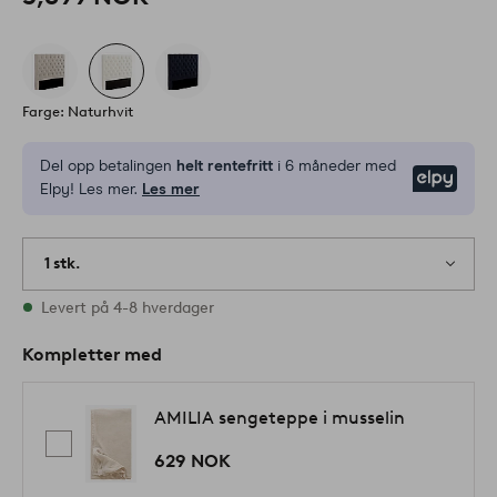
Farge: Naturhvit
Del opp betalingen
helt rentefritt
i 6 måneder med
Elpy
Elpy! Les mer.
Les mer
1 stk.
På lager
Levert på 4-8 hverdager
Kompletter med
AMILIA sengeteppe i musselin
629 NOK