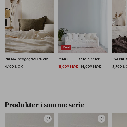
Deal
PALMA
sengegavl 120 cm
MARSEILLE
sofa 3-seter
PALMA
4,199 NOK
11,999 NOK
14,999 NOK
5,599 N
Produkter i samme serie
Legg
Legg
til
til