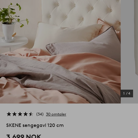
1
/
4
34
30 omtaler
SKENE sengegavl 120 cm
3,699 NOK