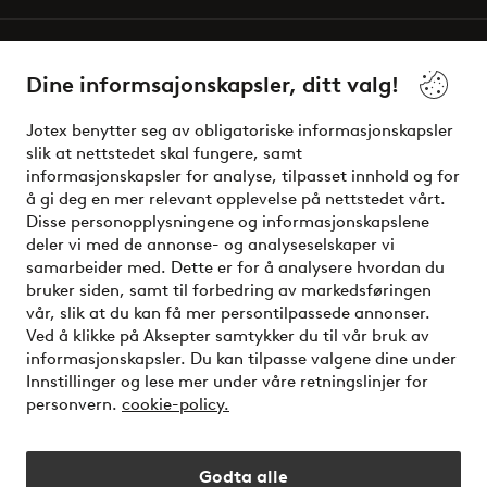
Våre tjenester
Dine informsajonskapsler, ditt valg!
Vilkår
Jotex benytter seg av obligatoriske informasjonskapsler
slik at nettstedet skal fungere, samt
Venner
informasjonskapsler for analyse, tilpasset innhold og for
å gi deg en mer relevant opplevelse på nettstedet vårt.
Disse personopplysningene og informasjonskapslene
deler vi med de annonse- og analyseselskaper vi
Sikre betalinger - Betal direkte eller del opp
samarbeider med. Dette er for å analysere hvordan du
bruker siden, samt til forbedring av markedsføringen
Vil du vite mer om
våre betalingsalternativer
?
vår, slik at du kan få mer persontilpassede annonser.
elpy
Ved å klikke på Aksepter samtykker du til vår bruk av
informasjonskapsler. Du kan tilpasse valgene dine under
Innstillinger og lese mer under våre retningslinjer for
personvern.
cookie-policy.
Norge - Velg land
Godta alle