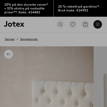
25% på den dyreste varen*
20 % rabatt på gardiner*.
+ 10% ekstra på nedsatte
Bruk kode: 424992
priser**. Kode: 424882
Jotex’
Gå
Gå
logo
til
til
–
favorittmerkede
handlekurv
gå
produkter
Senger
Sengegavler
til
forsiden
Tilbake