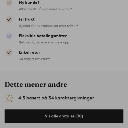
Ny kunde?
40% rabatt på den dyreste varen*
Fri frakt
Gjelder for normalpakker over 649 kr*
Fleksible betalingsmåter
Betale nå, senere eller dele opp
Enkel retur
30 dagers returrett*
Dette mener andre
4.5
basert på
34
karaktergivninger
Vis alle omtaler (30)