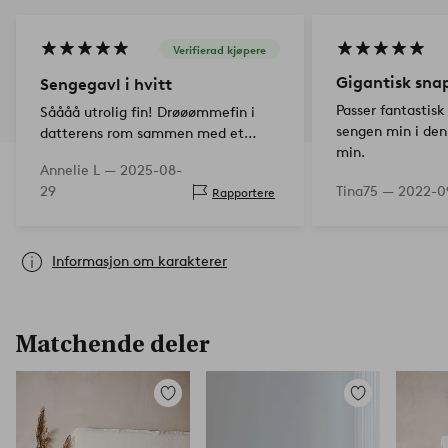
Verifierad kjøpere
Gigantisk sna
Sengegavl i hvitt
Passer fantastisk
Såååå utrolig fin! Drøøømmefin i
sengen min i den
datterens rom sammen med et
min.
sengeteppe og et fluffy drømmende
Annelie L —
2025-08-
sengetøysett. Den er mer mot det
29
Tina75 —
2022-0
Rapportere
naturhvite i fargen, men det gjør
ingenting.
Informasjon om karakterer
Matchende deler
Legg
Legg
til
til
favoritter
favoritter