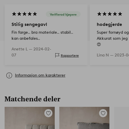
Verifierad kjøpere
Stilig sengegavl
hodegjerde
Fin farge.. bra materiale.. stabil..
Super fornøyd og 
kan anbefales..
Akkurat som jeg 
😍
Anette L —
2024-02-
07
Lina N —
2023-0
Rapportere
Informasjon om karakterer
Matchende deler
Legg
Legg
til
til
favoritter
favoritter