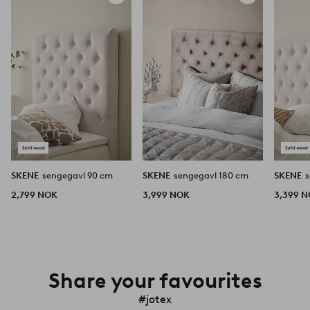
til
til
favoritter
favoritter
SKENE
sengegavl 90 cm
SKENE
sengegavl 180 cm
SKENE
2,799 NOK
3,999 NOK
3,399 
Share your favourites
#jotex