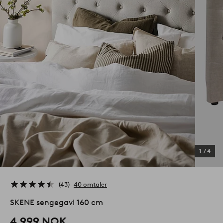
1
/
4
43
40 omtaler
SKENE sengegavl 160 cm
4,999 NOK