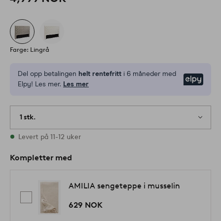
Farge: Lingrå
Del opp betalingen
helt rentefritt
i 6 måneder med
Elpy
Elpy! Les mer.
Les mer
1 stk.
På lager
Levert på 11-12 uker
Kompletter med
AMILIA sengeteppe i musselin
629 NOK