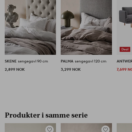
Deal
SKENE
sengegavl 90 cm
PALMA
sengegavl 120 cm
ANTWE
2,899 NOK
3,299 NOK
7,699 N
Produkter i samme serie
Legg
Legg