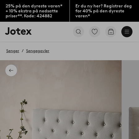
25% på den dyreste varen*
Er du ny her? Registrer deg
+ 10% ekstra på nedsatte
for 40% på den dyreste
priser**. Kode: 424882
varen*
Jotex’
Gå
Gå
logo
til
til
–
favorittmerkede
handlekurv
gå
produkter
Senger
Sengegavler
til
forsiden
Tilbake