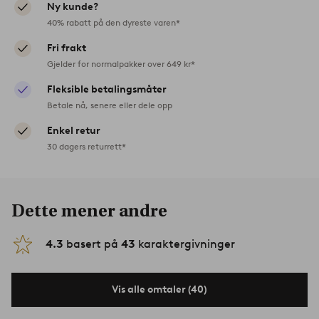
Ny kunde?
40% rabatt på den dyreste varen*
Fri frakt
Gjelder for normalpakker over 649 kr*
Fleksible betalingsmåter
Betale nå, senere eller dele opp
Enkel retur
30 dagers returrett*
Dette mener andre
4.3
basert på
43
karaktergivninger
Vis alle omtaler (40)