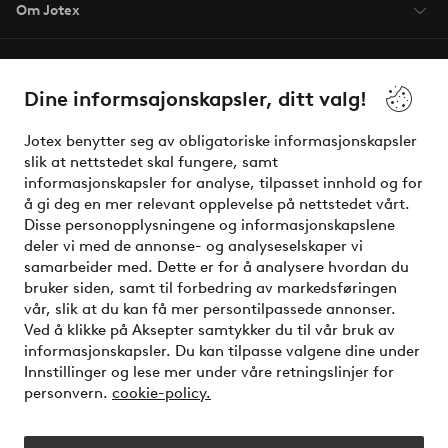
Om Jotex
Våre tjenester
Dine informsajonskapsler, ditt valg!
Vilkår
Jotex benytter seg av obligatoriske informasjonskapsler
slik at nettstedet skal fungere, samt
Venner
informasjonskapsler for analyse, tilpasset innhold og for
å gi deg en mer relevant opplevelse på nettstedet vårt.
Disse personopplysningene og informasjonskapslene
deler vi med de annonse- og analyseselskaper vi
Sikre betalinger - Betal direkte eller del opp
samarbeider med. Dette er for å analysere hvordan du
bruker siden, samt til forbedring av markedsføringen
Vil du vite mer om
våre betalingsalternativer
?
vår, slik at du kan få mer persontilpassede annonser.
elpy
Ved å klikke på Aksepter samtykker du til vår bruk av
informasjonskapsler. Du kan tilpasse valgene dine under
Innstillinger og lese mer under våre retningslinjer for
personvern.
cookie-policy.
Norge - Velg land