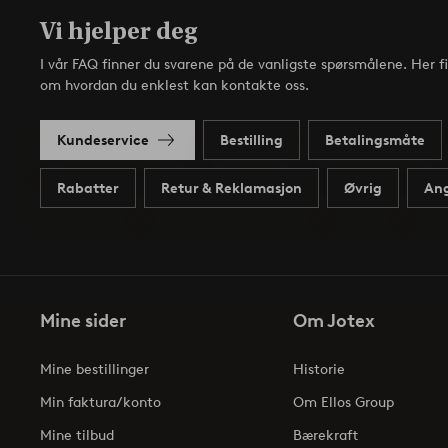
Vi hjelper deg
I vår FAQ finner du svarene på de vanligste spørsmålene. Her f
om hvordan du enklest kan kontakte oss.
Kundeservice
Bestilling
Betalingsmåte
Rabatter
Retur & Reklamasjon
Øvrig
Ang
Mine sider
Om Jotex
Mine bestillinger
Historie
Min faktura/konto
Om Ellos Group
Mine tilbud
Bærekraft