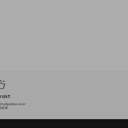
frakt
ormalpakke over
 NOK