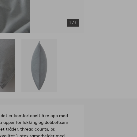
1
/
4
g det er komfortabelt å re opp med
 knapper for lukking og dobbeltsøm
et tråder, thread counts, pr.
valitet.)
Jotex samarbeider med