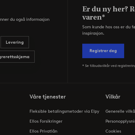
Er du ny her? R
varen*
inner du også informasjon
Som kunde hos oss er du f
inspirasjon.
Levering
Registrer deg
rerettsskjema
* Se tilbudsvilkår ved registrerin
Våre tjenester
Vilkår
Fleksible betalingsmetoder via Elpy
Generelle vilkå
Ellos Forsikringer
Personopplysni
Ellos Privatlån
Cookies