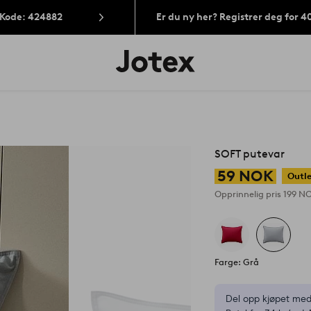
 Kode: 424882
Er du ny her? Registrer deg for 
Jotex’
logo
–
gå
til
forsiden
SOFT putevar
59 NOK
Outl
Opprinnelig pris
199 N
Farge: Grå
Del opp kjøpet med