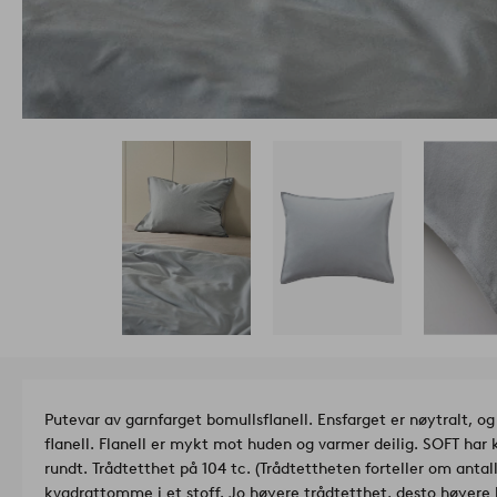
Putevar av garnfarget bomullsflanell. Ensfarget er nøytralt, o
flanell. Flanell er mykt mot huden og varmer deilig. SOFT har
rundt. Trådtetthet på 104 tc. (Trådtettheten forteller om antall
kvadrattomme i et stoff. Jo høyere trådtetthet, desto høyere k