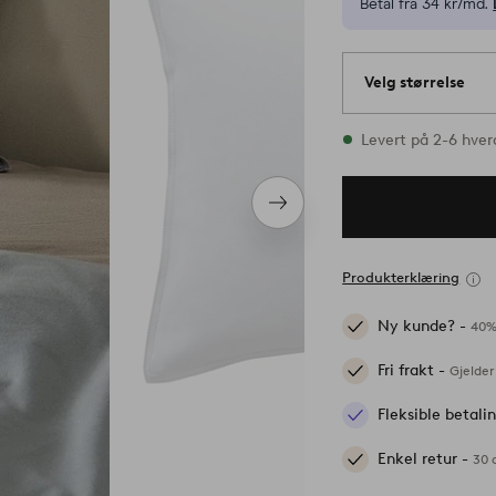
Betal fra 34 kr/md.
Velg størrelse
1 størrelser finnes 
Levert på 2-6 hve
Neste
produkt
Produkterklæring
Ny kunde? -
40%
Fri frakt -
Gjelder
Fleksible betal
Enkel retur -
30 