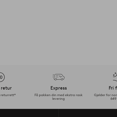
 retur
Express
Fri 
returrett*
Få pakken din med ekstra rask
Gjelder for n
levering
649