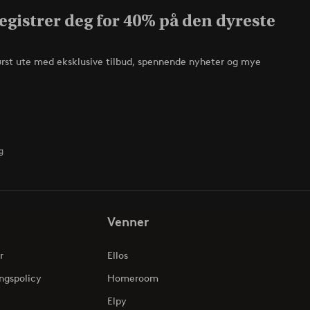
egistrer deg for 40% på den dyreste
ørst ute med eksklusive tilbud, spennende nyheter og mye
g
Venner
r
Ellos
ngspolicy
Homeroom
Elpy