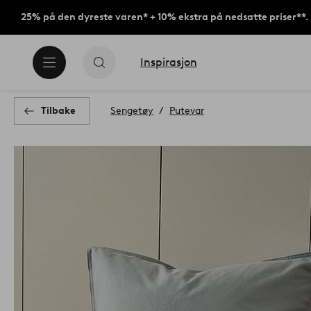
25% på den dyreste varen* + 10% ekstra på nedsatte priser**.
Inspirasjon
Tilbake
Sengetøy
Putevar