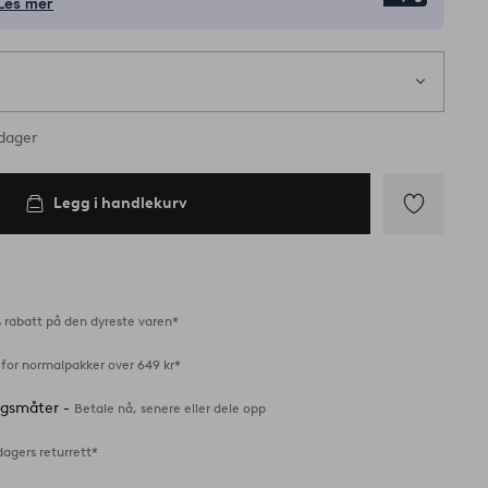
Les mer
på lager
rdager
Legg i handlekurv
Legg
til
favoritter
 rabatt på den dyreste varen*
 for normalpakker over 649 kr*
ingsmåter -
Betale nå, senere eller dele opp
dagers returrett*