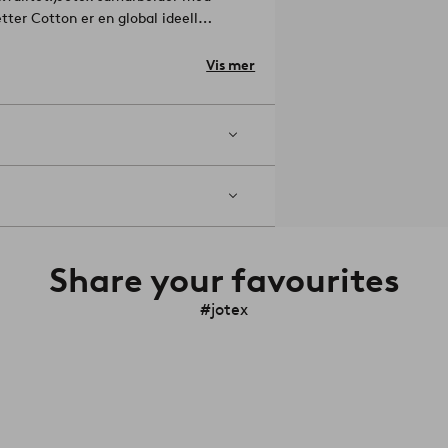
tter Cotton er en global ideell
er bærekraftig bomullsdyrking, og
temidler. Better Cotton gir forbedrede
Vis mer
r. Ved å velge våre bomullsprodukter
otton kommer fra et system med
gsiden ut.
a fint høst og vinter.
Artikelnummer:
Share your favourites
#jotex