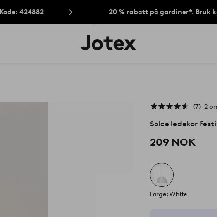
 Kode: 424882
20 % rabatt på gardiner*. Bruk 
Jotex’
logo
–
gå
til
forsiden
7
2 om
Solcelledekor Fest
209 NOK
Farge: White