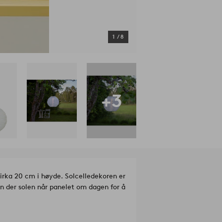
1
/
8
+3
cirka 20 cm i høyde. Solcelledekoren er
en der solen når panelet om dagen for å