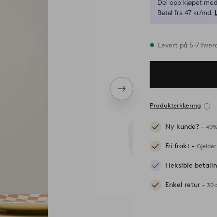
Del opp kjøpet med
Betal fra 47 kr/md.
På lager
Levert på 5-7 hver
Neste
produkt
Produkterklæring
Ny kunde? -
40%
Fri frakt -
Gjelder
Fleksible betal
Enkel retur -
30 