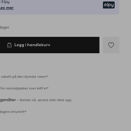
 Elpy.
Elpy
Les mer
dager
Legg i handlekurv
Legg
til
favoritter
 rabatt på den dyreste varen*
 for normalpakker over 649 kr*
ingsmåter -
Betale nå, senere eller dele opp
dagers returrett*