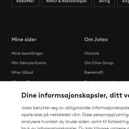
Rabatter
Retur & Reklamasjon
Øvrig
Ang
Mine sider
Om Jotex
Mine bestillinger
Historie
Min faktura/konto
Om Ellos Group
Mine tilbud
Bærekraft
Min profil
Business inquiries
Tilgjengelighetserklæri
Dine informsajonskapsler, ditt v
Jotex benytter seg av obligatoriske informasjonskapsler
opplevelse på nettstedet vårt. Disse personopplysnin
Sikre betalinger - Betal direkte eller del opp
analysere hvordan du bruker siden, samt til forbedring
elpy
Vil du vite mer om
våre betalingsalternativer
?
bruk av informasjonskapsler. Du kan tilpasse valgene d