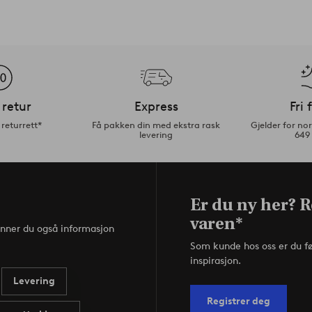
 retur
Express
Fri 
returrett*
Få pakken din med ekstra rask
Gjelder for n
levering
649
Er du ny her? R
varen*
inner du også informasjon
Som kunde hos oss er du f
inspirasjon.
Levering
Registrer deg