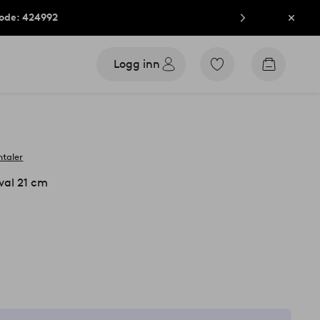
kode: 424992
Lukk
Logg inn
Gå
Gå
til
til
favorittmerkede
handleku
produkter
taler
ival 21 cm