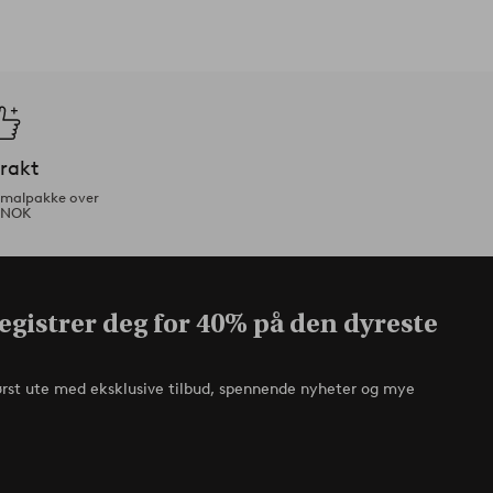
frakt
ormalpakke over
 NOK
egistrer deg for 40% på den dyreste
ørst ute med eksklusive tilbud, spennende nyheter og mye