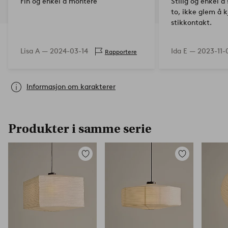
Fin og enkel å montere
Stilig og enkel å
to, ikke glem å k
stikkontakt.
Lisa A —
2024-03-14
Ida E —
2023-11-
Rapportere
Informasjon om karakterer
Produkter i samme serie
Legg
Legg
til
til
favoritter
favoritter