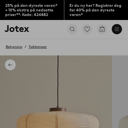
25% på den dyreste varen*
Er du ny her? Registrer deg
+ 10% ekstra på nedsatte
for 40% på den dyreste
priser**. Kode: 424882
varen*
Jotex’
Gå
Gå
logo
til
til
–
favorittmerkede
handlekurv
gå
produkter
Belysning
Taklamper
til
forsiden
Tilbake