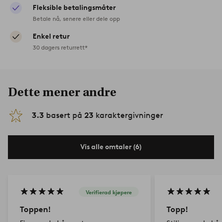
Fleksible betalingsmåter
Betale nå, senere eller dele opp
Enkel retur
30 dagers returrett*
Dette mener andre
3.3
basert på
23
karaktergivninger
Vis alle omtaler (6)
Verifierad kjøpere
Toppen!
Topp!