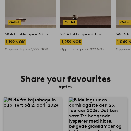
Outlet
Outlet
Outlet
SIGNE
taklampe ø 70 cm
SVEA taklampe ø 80 cm
SAGA ta
1,199 NOK
1,259 NOK
1,049 
Opprinnelig pris
1,999 NOK
Opprinnelig pris
2,099 NOK
Opprinnel
Share your favourites
#jotex