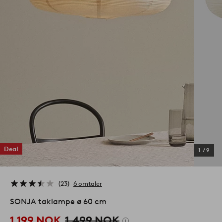
Deal
1
/
9
23
6 omtaler
SONJA taklampe ø 60 cm
1,199 NOK
1,499 NOK