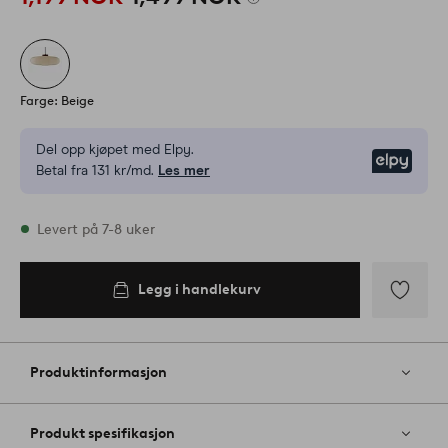
Farge: Beige
Del opp kjøpet med Elpy.
Elpy
Betal fra 131 kr/md.
Les mer
På lager
Levert på 7-8 uker
Legg i handlekurv
Legg
til
favoritter
Produktinformasjon
Produkt spesifikasjon