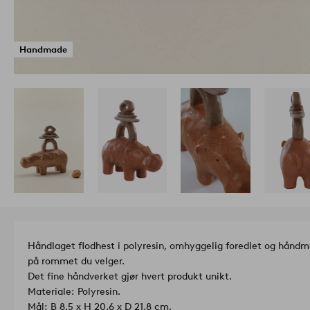
Handmade
Håndlaget flodhest i polyresin, omhyggelig foredlet og hånd
på rommet du velger.
Det fine håndverket gjør hvert produkt unikt.
Materiale: Polyresin.
Mål: B 8.5 x H 20.6 x D 21.8 cm.