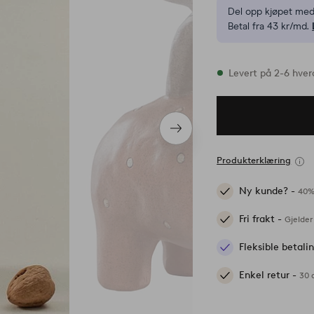
Del opp kjøpet med
Betal fra 43 kr/md.
På lager
Levert på 2-6 hve
Neste
produkt
Produkterklæring
Ny kunde? -
40%
Fri frakt -
Gjelder
Fleksible betal
Enkel retur -
30 