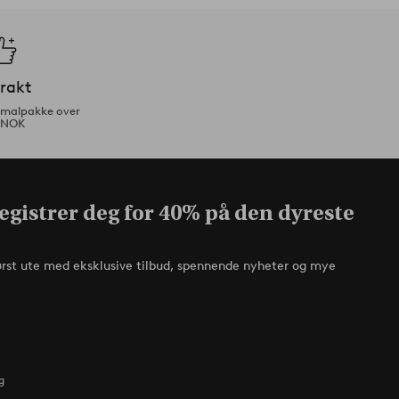
frakt
ormalpakke over
 NOK
egistrer deg for 40% på den dyreste
ørst ute med eksklusive tilbud, spennende nyheter og mye
g