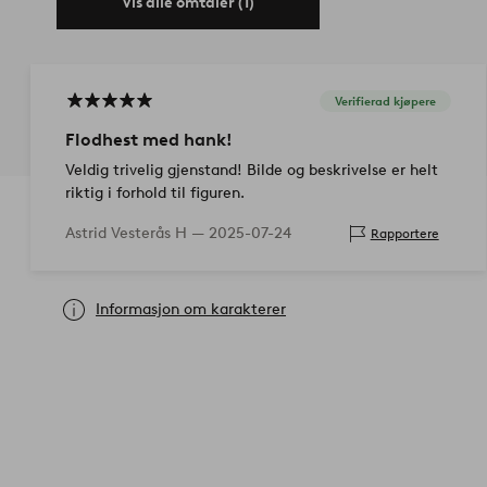
Vis alle omtaler (1)
Verifierad kjøpere
Flodhest med hank!
Veldig trivelig gjenstand! Bilde og beskrivelse er helt
riktig i forhold til figuren.
Astrid Vesterås H —
2025-07-24
Rapportere
Informasjon om karakterer