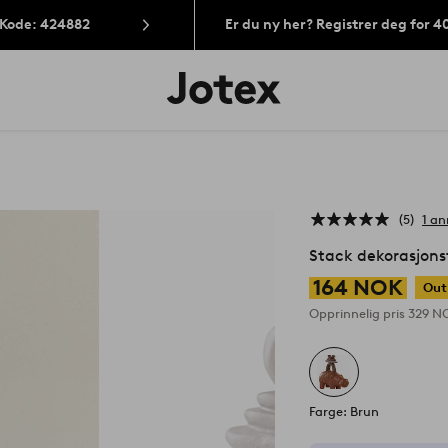
 Kode: 424882
Er du ny her? Registrer deg for 
Jotex’
logo
–
gå
til
forsiden
5
1 an
Stack dekorasjons
164 NOK
Out
Opprinnelig pris
329 N
Farge: Brun