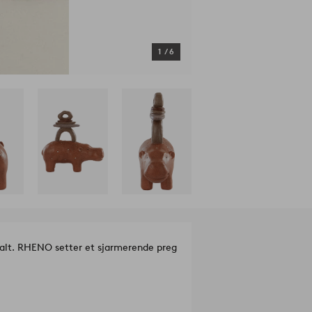
1
/
6
malt. RHENO setter et sjarmerende preg