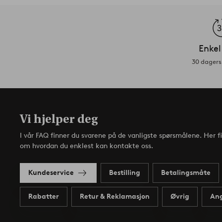
Enkel
30 dagers 
Vi hjelper deg
I vår FAQ finner du svarene på de vanligste spørsmålene. Her f
om hvordan du enklest kan kontakte oss.
Kundeservice
Bestilling
Betalingsmåte
Rabatter
Retur & Reklamasjon
Øvrig
Ang