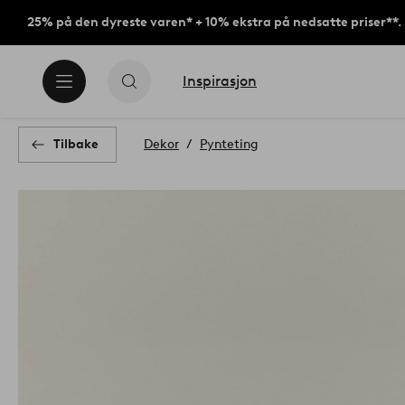
25% på den dyreste varen* + 10% ekstra på nedsatte priser**.
Inspirasjon
Tilbake
Dekor
Pynteting