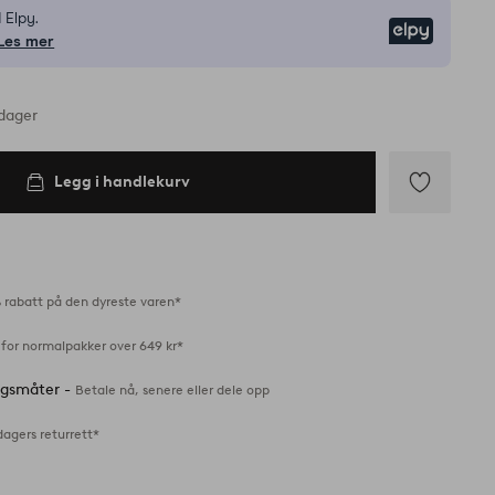
 Elpy.
Elpy
Les mer
rdager
Legg i handlekurv
Legg
til
favoritter
 rabatt på den dyreste varen*
 for normalpakker over 649 kr*
ingsmåter -
Betale nå, senere eller dele opp
dagers returrett*