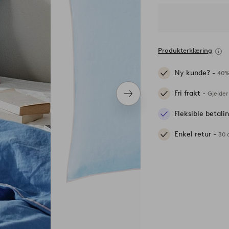
Produkterklæring
Ny kunde? -
40%
Fri frakt -
Gjelder
Neste
produkt
Fleksible betal
Enkel retur -
30 