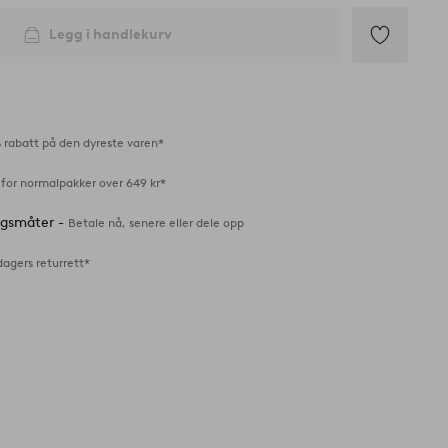
Legg i handlekurv
Legg
til
favoritter
 rabatt på den dyreste varen*
 for normalpakker over 649 kr*
ingsmåter -
Betale nå, senere eller dele opp
dagers returrett*