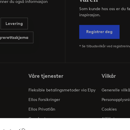
inner du også informasjon
Som kunde hos oss er du f
inspirasjon.
Levering
Registrer deg
rerettsskjema
* Se tilbudsvilkår ved registrerin
Våre tjenester
Vilkår
Fleksible betalingsmetoder via Elpy
Generelle vilkå
Ellos Forsikringer
Personopplysni
Ellos Privatlån
Cookies
Gavekort
Affiliate
ng