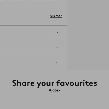
Vis mer
åder, thread counts, pr. kvadrattomme i
ed vrangen ut. Krymping maks 5
Share your favourites
#jotex