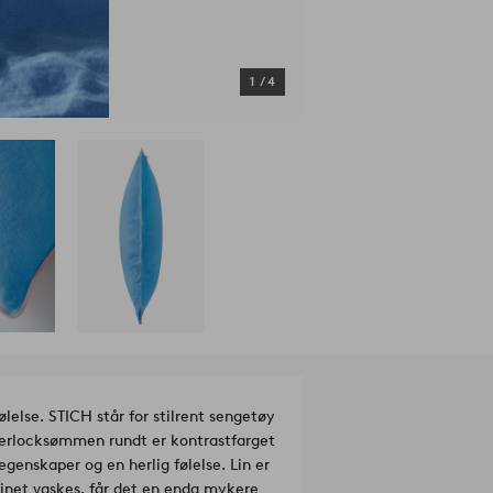
1
/
4
lelse. STICH står for stilrent sengetøy
 overlocksømmen rundt er kontrastfarget
egenskaper og en herlig følelse. Lin er
 linet vaskes, får det en enda mykere