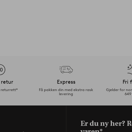
 retur
Express
Fri 
returrett*
Få pakken din med ekstra rask
Gjelder for n
levering
649
Er du ny her? R
varen*