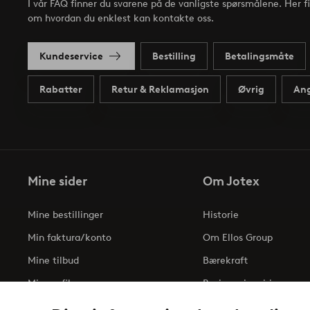
I vår FAQ finner du svarene på de vanligste spørsmålene. Her f
om hvordan du enklest kan kontakte oss.
Kundeservice
Bestilling
Betalingsmåte
Rabatter
Retur & Reklamasjon
Øvrig
Ang
Mine sider
Om Jotex
Mine bestillinger
Historie
Min faktura/konto
Om Ellos Group
Mine tilbud
Bærekraft
Min profil
Business inquiries
Tilgjengelighetserklæri