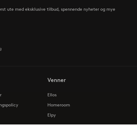
ørst ute med eksklusive tilbud, spennende nyheter og mye
g
Venner
r
Ellos
ngspolicy
Homeroom
Elpy