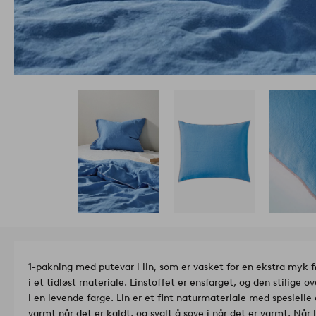
1-pakning med putevar i lin, som er vasket for en ekstra myk fø
i et tidløst materiale. Linstoffet er ensfarget, og den stilige
i en levende farge. Lin er et fint naturmateriale med spesielle 
varmt når det er kaldt, og svalt å sove i når det er varmt. Når