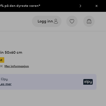
40% på den dyreste varen*
Lukk
Logg inn
Gå
Gå
til
til
favorittmerkede
handleku
produkter
 lin 50x60 cm
et
OK
Mer informasjon
 Elpy.
Elpy
Les mer