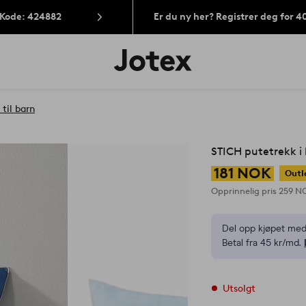
 Kode: 424882
Er du ny her? Registrer deg for 
Jotex’
logo
–
gå
til
til barn
forsiden
STICH putetrekk i
181 NOK
Outl
Opprinnelig pris
259 N
Del opp kjøpet med
Betal fra 45 kr/md.
Utsolgt