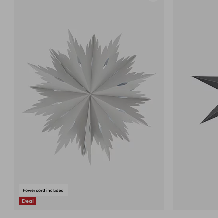
til
favoritter
Deal