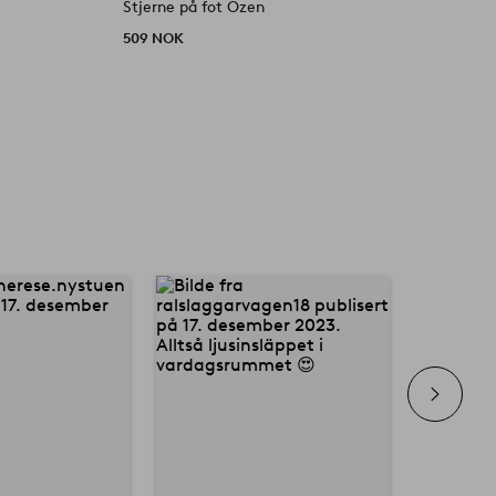
Stjerne på fot Ozen
P
509 NOK
4