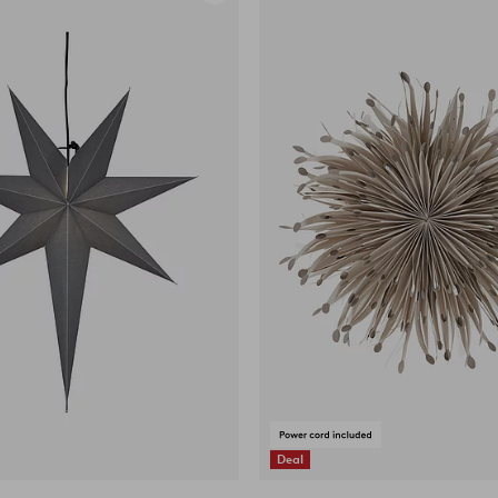
til
favoritter
Deal