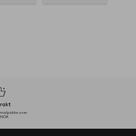
frakt
ormalpakke over
 NOK