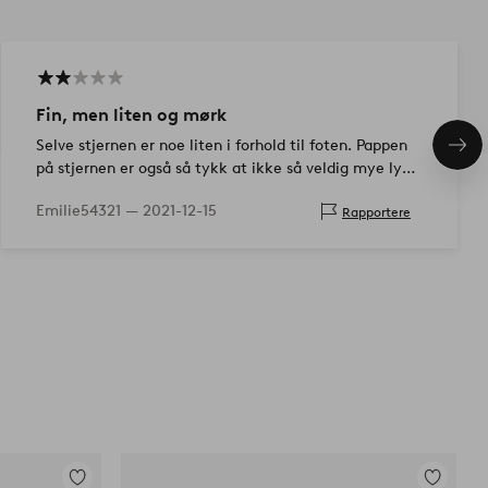
Fin, men liten og mørk
Selve stjernen er noe liten i forhold til foten. Pappen
Nes
på stjernen er også så tykk at ikke så veldig mye lys
pro
trenger gjennom. Men ellers fin!
Emilie54321 —
2021-12-15
Rapportere
Legg
Legg