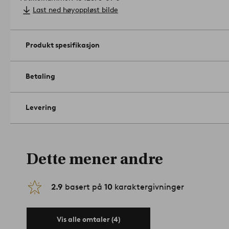
Last ned høyoppløst bilde
Produkt spesifikasjon
Betaling
Levering
Dette mener andre
2.9
basert på
10
karaktergivninger
Vis alle omtaler (4)