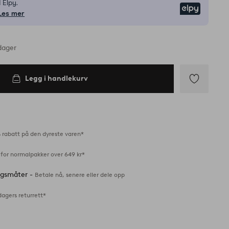
 Elpy.
Elpy
Les mer
dager
Legg i handlekurv
Legg
til
favoritter
 rabatt på den dyreste varen*
 for normalpakker over 649 kr*
ingsmåter -
Betale nå, senere eller dele opp
dagers returrett*