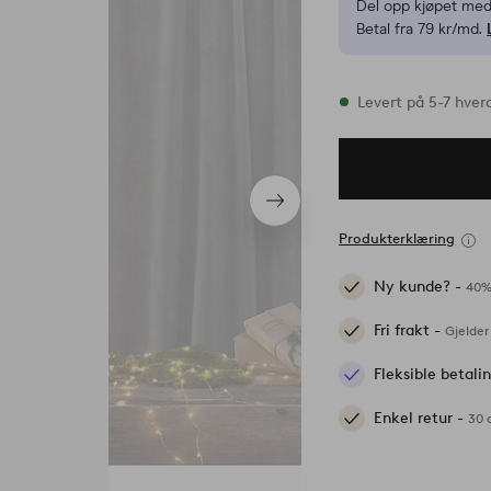
Del opp kjøpet med
Betal fra 79 kr/md.
På lager
Levert på 5-7 hver
Neste
produkt
Produkterklæring
Ny kunde? -
40%
Fri frakt -
Gjelder
Fleksible betal
Enkel retur -
30 