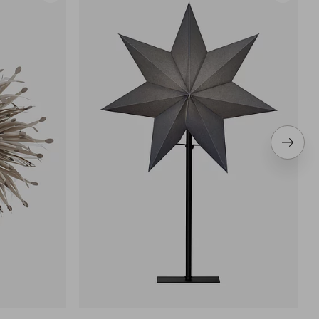
til
til
favoritter
favoritter
Neste
produ