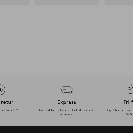
 retur
Express
Fri 
returrett*
Få pakken din med ekstra rask
Gjelder for n
levering
649