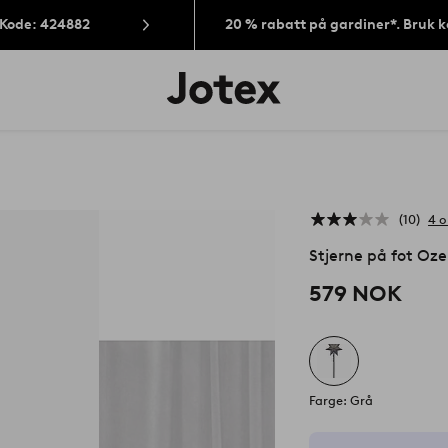
 Kode: 424882
20 % rabatt på gardiner*. Bruk 
Jotex’
logo
–
gå
til
forsiden
10
4 o
Stjerne på fot Oz
579 NOK
Farge: Grå