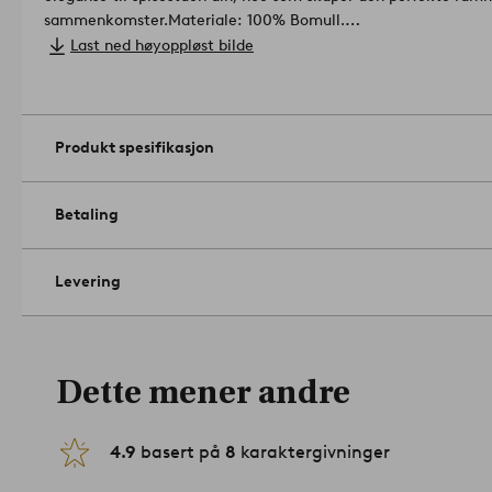
sammenkomster.
Materiale: 100% Bomull.
Bredde: 135 cm. Velg lengde ved bestilling.
Last ned høyoppløst bilde
Gramvekt: 185 g/m².
Vaskes skånsomt på 30°C. Ikke bruk bleke
Strykes ved middels varme. Må ikke tørrenses. Krymper maks
Produkt spesifikasjon
Betaling
Levering
Dette mener andre
4.9
basert på
8
karaktergivninger