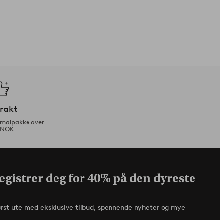
frakt
ormalpakke over
 NOK
egistrer deg for 40% på den dyreste
ørst ute med eksklusive tilbud, spennende nyheter og mye