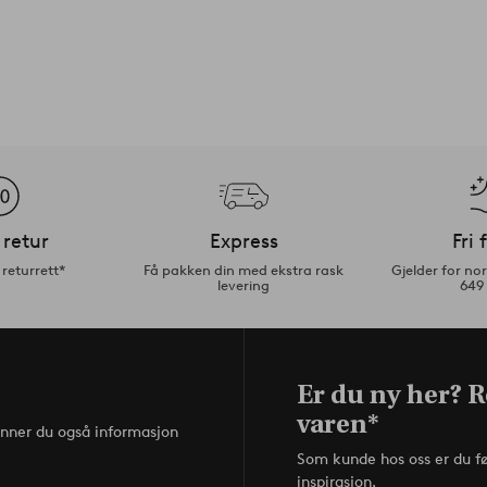
 retur
Express
Fri 
returrett*
Få pakken din med ekstra rask
Gjelder for n
levering
649
Er du ny her? R
varen*
inner du også informasjon
Som kunde hos oss er du f
inspirasjon.