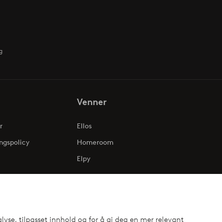
g
Venner
r
Ellos
ngspolicy
Homeroom
Elpy
lyse, tilpasset innhold og for å gi deg en mer relevant