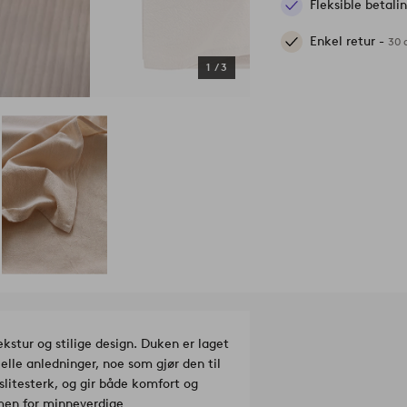
Fleksible betal
Enkel retur -
30 
1
/
3
stur og stilige design. Duken er laget
elle anledninger, noe som gjør den til
slitesterk, og gir både komfort og
men for minneverdige