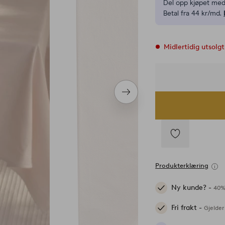
Del opp kjøpet med
Betal fra 44 kr/md.
Midlertidig utsolgt
Neste
produkt
Legg
til
Produkterklæring
favoritter
Ny kunde? -
40%
Fri frakt -
Gjelder