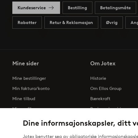
Kundeservice
Bestilling
Betalingsmåte
Rabatter
Retur & Reklamasjon
Øvrig
Ang
Mine sider
Om Jotex
Mine bestillinger
Historie
Min faktura/konto
Om Ellos Group
Mine tilbud
Bærekraft
Min profil
Business inquiries
Tilgjengelighetserklæri
Dine informsajonskapsler, ditt v
Jotex benytter seg av obligatoriske informasjonskapsler