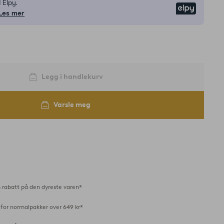
 Elpy.
Elpy
Les mer
Legg i handlekurv
Varsle meg
 rabatt på den dyreste varen*
 for normalpakker over 649 kr*