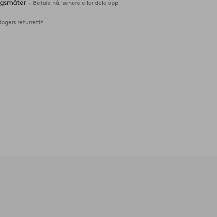
ingsmåter -
Betale nå, senere eller dele opp
dagers returrett*