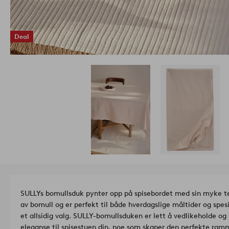
Deal
SULLYs bomullsduk pynter opp på spisebordet med sin myke tek
av bomull og er perfekt til både hverdagslige måltider og spesi
et allsidig valg. SULLY-bomullsduken er lett å vedlikeholde og 
eleganse til spisestuen din, noe som skaper den perfekte ram