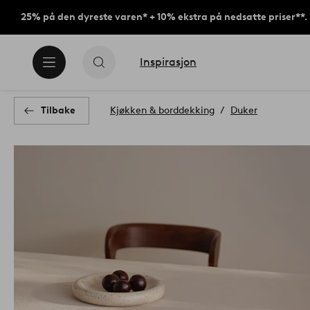
25% på den dyreste varen* + 10% ekstra på nedsatte priser**.
Inspirasjon
Tilbake
Kjøkken & borddekking
Duker