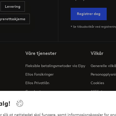
Levering
Registrer deg
rerettsskjema
* Se tilbudsvilkår ved registrerin
Våre tjenester
Vilkår
Fleksible betalingsmetoder via Elpy
Generelle vilkå
Ellos Forsikringer
Personopplysni
Ellos Privatlån
Cookies
Gavekort
Affiliate
ng
alg!
 slik at nettstedet skal fungere, samt informasjonskapsler for ana