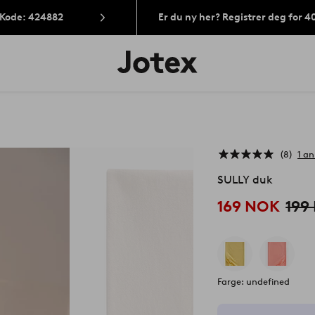
 Kode: 424882
Er du ny her? Registrer deg for 
Jotex’
logo
–
gå
til
forsiden
8
1 a
SULLY duk
169 NOK
199
Farge: undefined