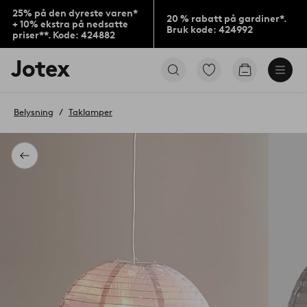
25% på den dyreste varen*
20 % rabatt på gardiner*.
+ 10% ekstra på nedsatte
Bruk kode: 424992
priser**. Kode: 424882
Jotex’
Gå
Gå
logo
til
til
–
favorittmerkede
handlekurv
gå
produkter
Belysning
Taklamper
til
forsiden
Tilbake