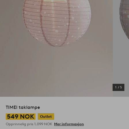
1
/
5
TIMEI taklampe
549 NOK
Outlet
Opprinnelig pris
1,099 NOK
Mer informasjon