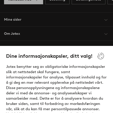
Mine sider
Om Jotex
Våre tjenester
Dine informsajonskapsler, ditt valg!
Vilkår
Jotex benytter seg av obligatoriske informasjonskapsler
slik at nettstedet skal fungere, samt
Venner
informasjonskapsler for analyse, tilpasset innhold og for
å gi deg en mer relevant opplevelse på nettstedet vårt.
Disse personopplysningene og informasjonskapslene
deler vi med de annonse- og analyseselskaper vi
Sikre betalinger - Betal direkte eller del opp
samarbeider med. Dette er for å analysere hvordan du
bruker siden, samt til forbedring av markedsføringen
Vil du vite mer om
våre betalingsalternativer
?
vår, slik at du kan få mer persontilpassede annonser.