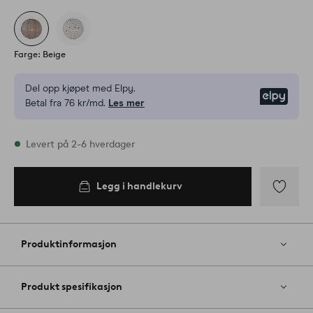
Farge: Beige
Del opp kjøpet med Elpy.
Elpy
Betal fra 76 kr/md.
Les mer
På lager
Levert på 2-6 hverdager
Legg i handlekurv
Legg i
handlekurv
Legg
til
favoritter
Produktinformasjon
Produkt spesifikasjon