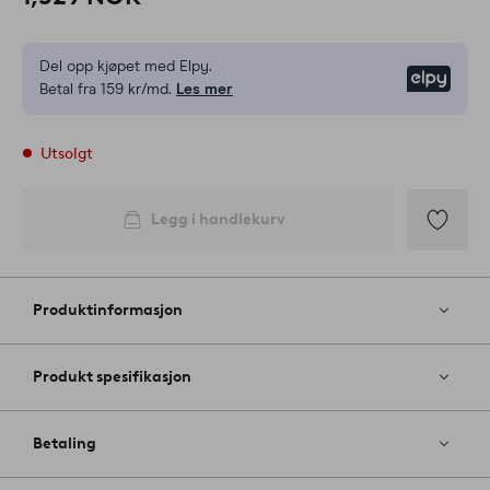
Del opp kjøpet med Elpy.
Elpy
Betal fra 159 kr/md.
Les mer
Utsolgt
Legg i handlekurv
Legg
til
favoritter
Produktinformasjon
Produkt spesifikasjon
Betaling