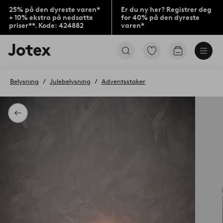
25% på den dyreste varen*
Er du ny her? Registrer deg
+ 10% ekstra på nedsatte
for 40% på den dyreste
priser**. Kode: 424882
varen*
Jotex’
Gå
Gå
logo
til
til
–
favorittmerkede
handlekurv
gå
produkter
Belysning
Julebelysning
Adventsstaker
til
forsiden
Tilbake