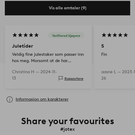
Vis alle omtaler (9)
Verifierad kjøpere
Juletider
5
Veldig fine julestaker som passer inn
Fin
hos meg. Morsomt at de har
kommet tilbake, her kan man gjøre
Christina H —
2024-11-
aasne L —
2023-
mye med disse.
13
26
Rapportere
Informasjon om karakterer
Share your favourites
#jotex