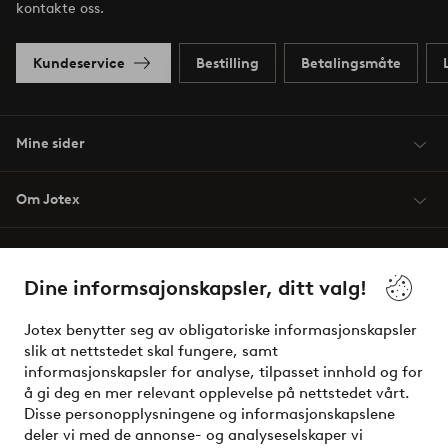
kontakte oss.
Kundeservice
Bestilling
Betalingsmåte
Mine sider
Om Jotex
Våre tjenester
Dine informsajonskapsler, ditt valg!
Vilkår
Jotex benytter seg av obligatoriske informasjonskapsler
slik at nettstedet skal fungere, samt
Venner
informasjonskapsler for analyse, tilpasset innhold og for
å gi deg en mer relevant opplevelse på nettstedet vårt.
Disse personopplysningene og informasjonskapslene
deler vi med de annonse- og analyseselskaper vi