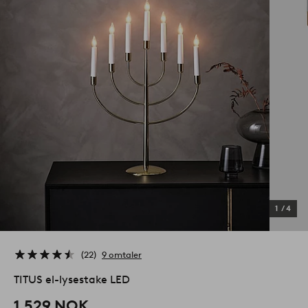
1
/
4
22
9 omtaler
TITUS el-lysestake LED
1,529 NOK