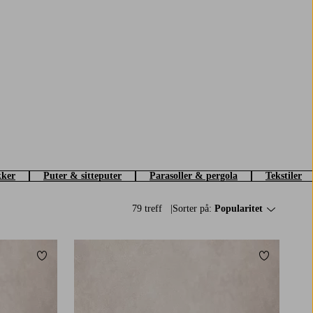
ker
Puter & sitteputer
Parasoller & pergola
Tekstiler
79 treff
Sorter på:
Popularitet
Legg til favoritter
Legg til fav