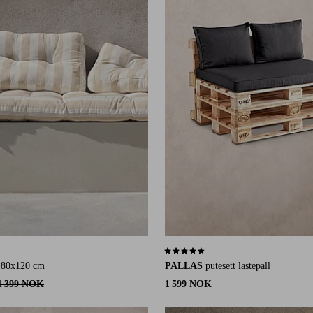
2 karaktergivninger
4,5 basert på 21 karaktergivninger
t 80x120 cm
PALLAS
putesett lastepall
1 399 NOK
1 599 NOK