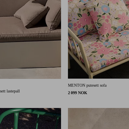
MENTON putesett sofa
21 karaktergivninger
sett lastepall
2 099 NOK
Legg til favoritter