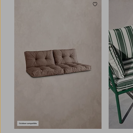
farger på putene, kan du tilpasse uteplassen
Legg til favoritter
akkurat som du vil ha den. Mange velger
naturfarger for å harmonere med trær og
planter, andre ønsker et blikkfang og
foretrekker sterke farger eller lekne mønstre.
Finn din stil og match gjerne med andre
detaljer som du liker!
Et lunt loungehjørne med utendørs puter og
tilhørende sofabord blir et ekstra rom under
åpen himmel hvor du kan nyte en kopp te,
legge opp føttene for en høneblund eller lese et
kapittel i en bok. Å kle om møbler med
sittepute utemøbler er en enkel måte å gi nytt
liv til en gammel benk eller stol på, uten å
måtte investere i helt nye møbler. De lar deg
veksle mellom nyanser avhengig av årstid eller
humør. Sommerens palett i lyseblått eller grønt
byttes smidig ut med varmere terrakotta- eller
grånyanser til høsten, og med riktig hagepute
blir det like enkelt å tilpasse følelsen i hele
hagen som å skifte et putetrekk.