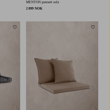
MENTON putesett sofa
2 099 NOK
Legg til favoritter
Legg til fav