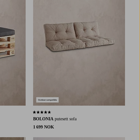
4,4 basert på 27 karaktergivninger
BOLONIA
putesett sofa
1 699 NOK