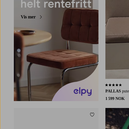
Vis mer
4,5 basert på 
PALLAS
pute
1 599 NOK
Legg til favoritter