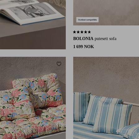
4,4 basert på 27 karaktergivninger
BOLONIA
putesett sofa
1 699 NOK
Legg til favoritter