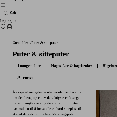
Meny
Søk
Inspirasjon
Gå til favorittmerkede produkter
Gå til handlekurven
Utemøbler
Puter & sitteputer
Puter & sitteputer
Loungemøbler
Hagesofaer & hagebenker
Hagebor
Filtrer
Å skape et innbydende uteområde handler ofte
om detaljene, og en av de viktigste er å sørge
for at utemøblene er gode å sitte i. Stolputer
har makten til å forvandle en hard sitteplass til
et sted du aldri vil forlate. Våre hageputer