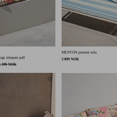
MENTON putesett sofa
1 karaktergivninger
lagt sittepute pall
2 099 NOK
1 399 NOK
Legg til favoritter