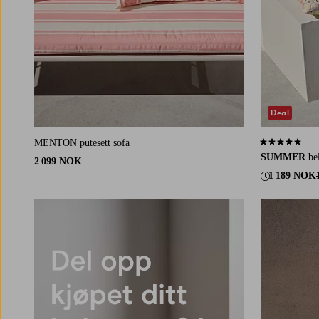
Deal
MENTON putesett sofa
5,0 basert på 
SUMMER
be
2 099 NOK
1 189 NOK