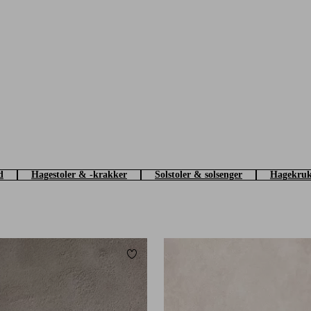
d
Hagestoler & -krakker
Solstoler & solsenger
Hagekruk
Legg til favoritter