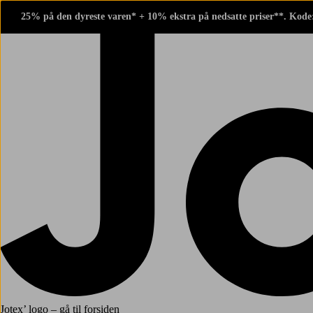
25% på den dyreste varen* + 10% ekstra på nedsatte priser**. Kode
Jotex’ logo – gå til forsiden