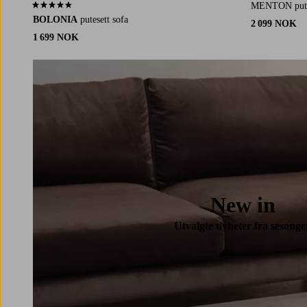
MENTON putes
4,4 basert på 27 karaktergivninger
BOLONIA
putesett sofa
2 099 NOK
1 699 NOK
New in
Utvalgte nyheter fra sesonge