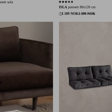
ett sofa
3,0 basert på 2 karaktergivninger
ISLA
putesett 80x120 cm
1 189 NOK
1 399 NOK
n