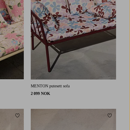
MENTON putesett sofa
2 099 NOK
Legg til favoritter
Legg til fav