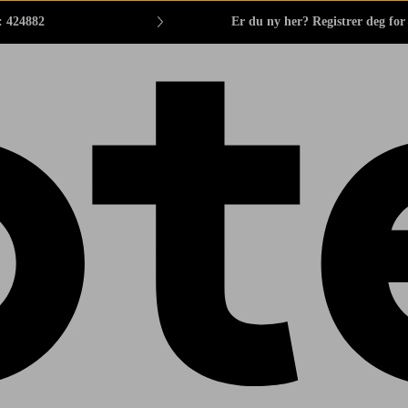
: 424882
Er du ny her? Registrer deg fo