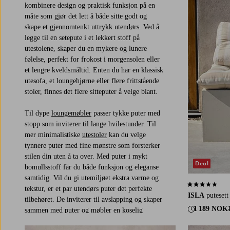
kombinere design og praktisk funksjon på en
måte som gjør det lett å både sitte godt og
skape et gjennomtenkt uttrykk utendørs. Ved å
legge til en setepute i et lekkert stoff på
utestolene, skaper du en mykere og lunere
følelse, perfekt for frokost i morgensolen eller
et lengre kveldsmåltid. Enten du har en klassisk
utesofa, et loungehjørne eller flere frittstående
stoler, finnes det flere sitteputer å velge blant.
Til dype
loungemøbler
passer tykke puter med
stopp som inviterer til lange hvilestunder. Til
mer minimalistiske
utestoler
kan du velge
tynnere puter med fine mønstre som forsterker
stilen din uten å ta over. Med puter i mykt
Deal
bomullsstoff får du både funksjon og eleganse
samtidig. Vil du gi utemiljøet ekstra varme og
3,0 basert på 
tekstur, er et par utendørs puter det perfekte
ISLA
puteset
tilbehøret. De inviterer til avslapping og skaper
1 189 NOK
sammen med puter og møbler en koselig
helhet. Ved å mikse ulike stoffer, teksturer og