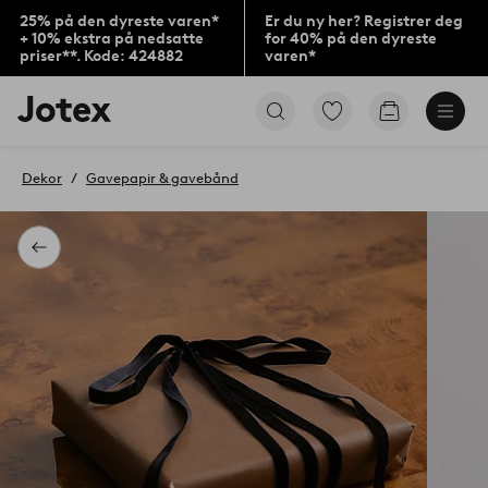
25% på den dyreste varen*
Er du ny her? Registrer deg
+ 10% ekstra på nedsatte
for 40% på den dyreste
priser**. Kode: 424882
varen*
Jotex’
Gå
Gå
logo
til
til
–
favorittmerkede
handlekurv
gå
produkter
Dekor
Gavepapir & gavebånd
til
forsiden
Tilbake