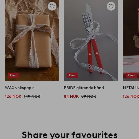
Legg
Legg
til
til
favoritter
favoritter
Deal
Deal
Deal
WAX vokspapir
PRIDE glitrende bånd
METALI
126 NOK
149 NOK
84 NOK
99 NOK
126 NO
Share your favourites