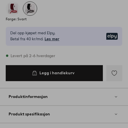
Farge: Svart
Del opp kjøpet med Elpy.
Elpy
Betal fra 40 kr/md.
Les mer
På lager
Levert på 2-6 hverdager
Legg i handlekurv
Legg i
handlekurv
Legg
til
favoritter
Produktinformasjon
Produkt spesifikasjon