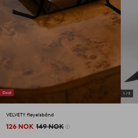
Deal
1
/
3
VELVETY fløyelsbånd
126 NOK
149 NOK