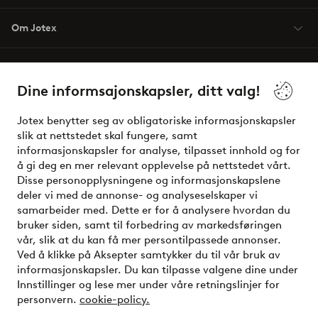
Om Jotex
Våre tjenester
Dine informsajonskapsler, ditt valg!
Vilkår
Jotex benytter seg av obligatoriske informasjonskapsler
slik at nettstedet skal fungere, samt
Venner
informasjonskapsler for analyse, tilpasset innhold og for
å gi deg en mer relevant opplevelse på nettstedet vårt.
Disse personopplysningene og informasjonskapslene
deler vi med de annonse- og analyseselskaper vi
Sikre betalinger - Betal direkte eller del opp
samarbeider med. Dette er for å analysere hvordan du
bruker siden, samt til forbedring av markedsføringen
Vil du vite mer om
våre betalingsalternativer
?
vår, slik at du kan få mer persontilpassede annonser.
elpy
Ved å klikke på Aksepter samtykker du til vår bruk av
informasjonskapsler. Du kan tilpasse valgene dine under
Innstillinger og lese mer under våre retningslinjer for
personvern.
cookie-policy.