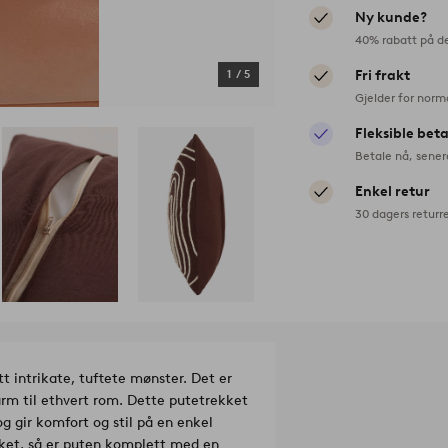
Ny kunde?
40% rabatt på d
1
/
5
Fri frakt
Gjelder for norm
Fleksible bet
Betale nå, sener
Enkel retur
30 dagers returr
t intrikate, tuftete mønster. Det er
arm til ethvert rom. Dette putetrekket
g gir komfort og stil på en enkel
kket, så er puten komplett med en