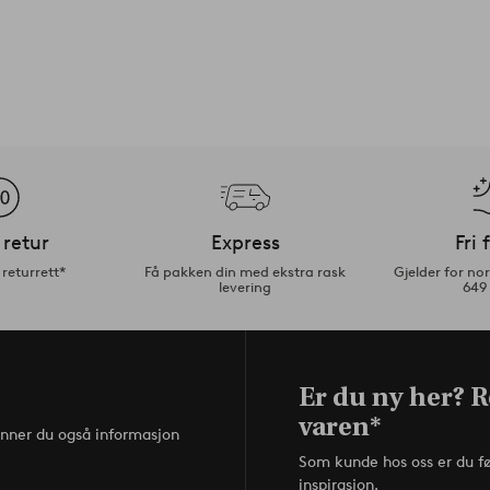
 retur
Express
Fri 
returrett*
Få pakken din med ekstra rask
Gjelder for n
levering
649
Er du ny her? R
varen*
inner du også informasjon
Som kunde hos oss er du f
inspirasjon.