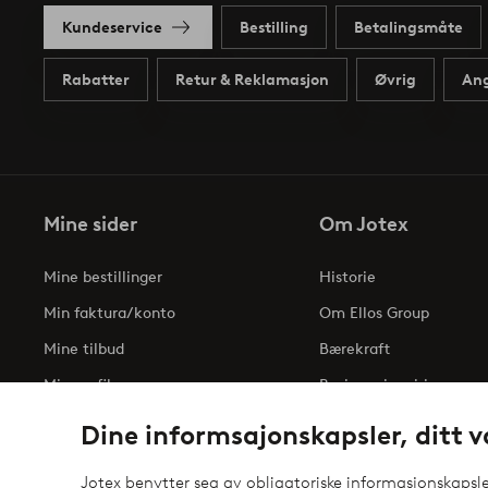
Kundeservice
Bestilling
Betalingsmåte
Rabatter
Retur & Reklamasjon
Øvrig
Ang
Mine sider
Om Jotex
Mine bestillinger
Historie
Min faktura/konto
Om Ellos Group
Mine tilbud
Bærekraft
Min profil
Business inquiries
Tilgjengelighetserklæri
Dine informsajonskapsler, ditt v
Jotex benytter seg av obligatoriske informasjonskapsler