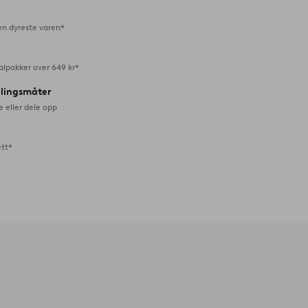
en dyreste varen*
alpakker over 649 kr*
alingsmåter
e eller dele opp
ett*