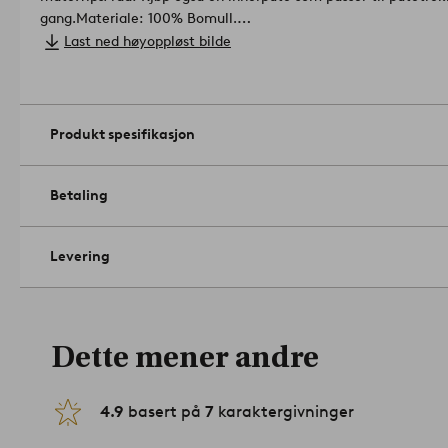
gang.
Materiale: 100% Bomull.
Størrelse: 50 x 50 cm.
Last ned høyoppløst bilde
Nedleggelse: glidelås.
Antall i emballasjen: 1.
Vaskes skånsomt på 30°C. Ikke bruk ble
Strykes ved middels varme. Må ikke tørrenses. Krymping maks
Produkt spesifikasjon
Betaling
Levering
Dette mener andre
4.9
basert på
7
karaktergivninger