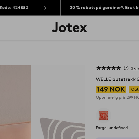
 Kode: 424882
20 % rabatt på gardiner*. Bruk 
Jotex’
logo
–
gå
til
forsiden
7
2 om
WELLE putetrekk 
149 NOK
Out
Opprinnelig pris
299 N
Farge: undefined