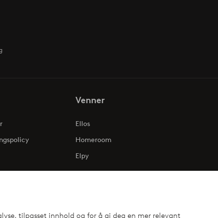
g
Venner
r
Ellos
ngspolicy
Homeroom
Elpy
lyse, tilpasset innhold og for å gi deg en mer relevant