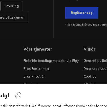
Levering
Registrer deg
rerettsskjema
* Se tilbudsvilkår ved registrerin
Våre tjenester
Vilkår
Fleksible betalingsmetoder via Elpy
Generelle vilkå
Ellos Forsikringer
Personopplysni
Ellos Privatlån
Cookies
Gavekort
Affiliate
ng
alg!
 slik at nettstedet skal fungere, samt informasjonskapsler for ana