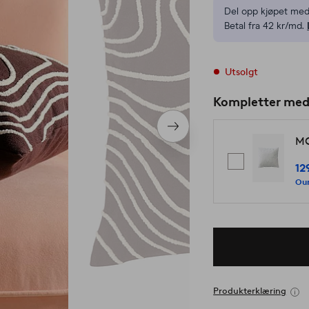
Del opp kjøpet med
Betal fra 42 kr/md.
Utsolgt
Kompletter me
Neste
MO
produkt
12
Our
Produkterklæring