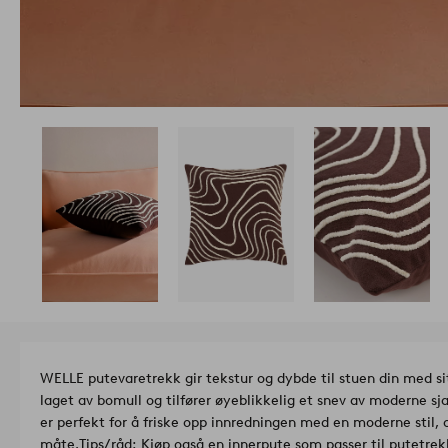
WELLE putevaretrekk gir tekstur og dybde til stuen din med sit
laget av bomull og tilfører øyeblikkelig et snev av moderne sj
er perfekt for å friske opp innredningen med en moderne stil, o
måte.
Tips/råd: Kjøp også en innerpute som passer til putetre