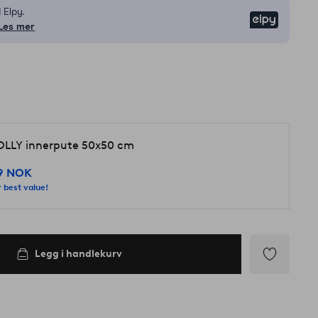
 Elpy.
Elpy
Les mer
d
LLY innerpute 50x50 cm
9 NOK
 best value!
Legg i handlekurv
Legg
til
favoritter