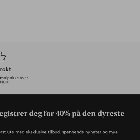
frakt
ormalpakke over
 NOK
egistrer deg for 40% på den dyreste
ørst ute med eksklusive tilbud, spennende nyheter og mye