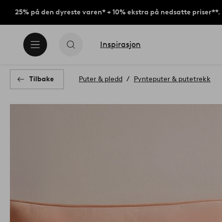
25% på den dyreste varen* + 10% ekstra på nedsatte priser**.
Inspirasjon
Tilbake
Puter & pledd
Pynteputer & putetrekk