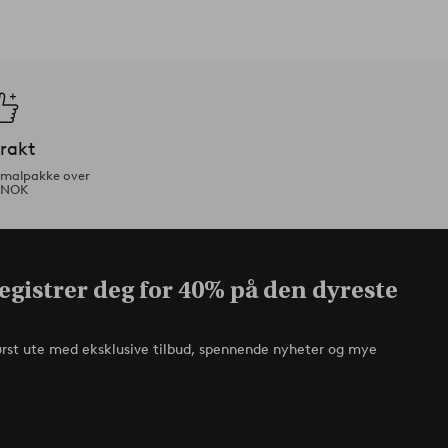
frakt
ormalpakke over
 NOK
egistrer deg for 40% på den dyreste
ørst ute med eksklusive tilbud, spennende nyheter og mye