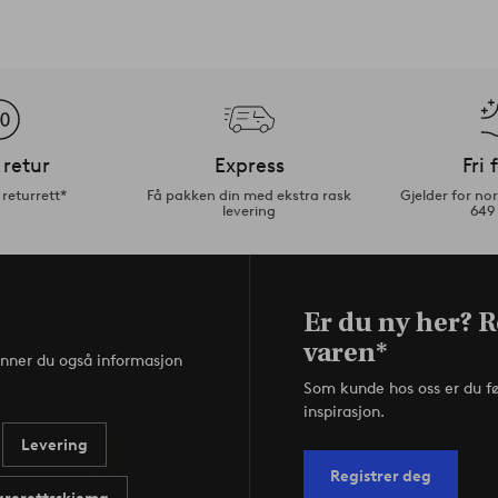
 retur
Express
Fri 
returrett*
Få pakken din med ekstra rask
Gjelder for n
levering
649
Er du ny her? R
varen*
inner du også informasjon
Som kunde hos oss er du f
inspirasjon.
Levering
Registrer deg