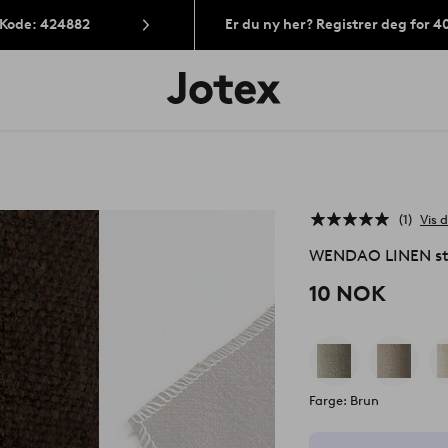
 Kode: 424882
Er du ny her? Registrer deg for 
Jotex’
logo
–
gå
til
forsiden
1
Vis d
WENDAO LINEN st
10 NOK
Farge: Brun