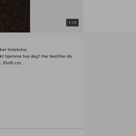
1
/
2
er lintekstur.
fekt hjemme hos deg? Her bestiller du
a. 10x10 cm.