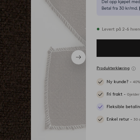
Del opp kjøpet med
Betal fra 30 kr/md.
På lager
Levert på 2-6 hve
Neste
produkt
Produkterklæring
Ny kunde? -
40%
Fri frakt -
Gjelder
Fleksible betal
Enkel retur -
30 