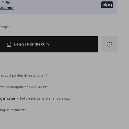
 Elpy.
Elpy
Les mer
rdager
Legg i handlekurv
Legg
til
favoritter
 rabatt på den dyreste varen*
 for normalpakker over 649 kr*
ingsmåter -
Betale nå, senere eller dele opp
dagers returrett*