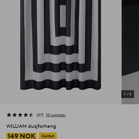
1
/
2
27
10 omtaler
WILLIAM dusjforheng
149 NOK
Outlet