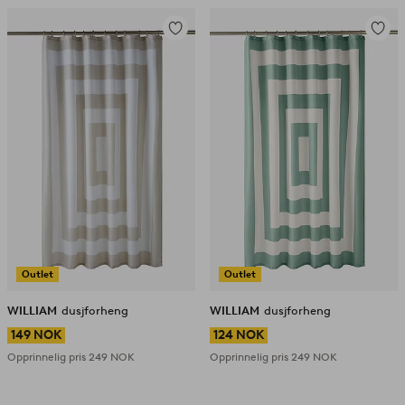
Legg
Legg
til
til
favoritter
favorit
Outlet
Outlet
WILLIAM
dusjforheng
WILLIAM
dusjforheng
149 NOK
124 NOK
Opprinnelig pris
249 NOK
Opprinnelig pris
249 NOK