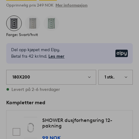
Opprinnelig pris
249 NOK
Mer informasjon
Farge: Svart/hvit
Del opp kjøpet med Elpy.
Elpy
Betal fra 42 kr/md.
Les mer
180X200
1 stk.
På lager
Levert på 2-6 hverdager
Kompletter med
SHOWER dusjforhengsring 12-
pakning
99 NOK