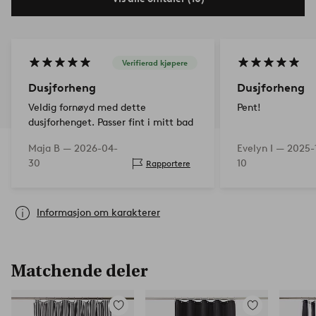
Verifierad kjøpere
Dusjforheng
Dusjforheng
Veldig fornøyd med dette
Pent!
dusjforhenget. Passer fint i mitt bad
Maja B —
2026-04-
Evelyn I —
2025-
30
10
Rapportere
Informasjon om karakterer
Matchende deler
Legg
Legg