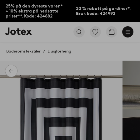
25% på den dyreste varen*
20 % rabatt på gardiner*.
+ 10% ekstra på nedsatte
Bruk kode: 424992
priser**. Kode: 424882
Jotex’
Gå
Gå
logo
til
til
–
favorittmerkede
handlekurv
gå
produkter
Baderomstekstiler
Dusjforheng
til
forsiden
Tilbake