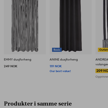
til
til
favoritter
favoritter
Basic
Outlet
EMMY dusjforheng
ANINE dusjforheng
ANDREA 
volange
249 NOK
119 NOK
209 N
Our best value!
Opprinnel
Produkter i samme serie