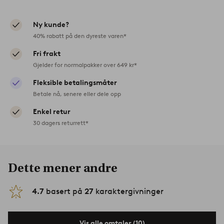
Ny kunde?
40% rabatt på den dyreste varen*
Fri frakt
Gjelder for normalpakker over 649 kr*
Fleksible betalingsmåter
Betale nå, senere eller dele opp
Enkel retur
30 dagers returrett*
Dette mener andre
4.7
basert på
27
karaktergivninger
Vis alle omtaler (10)