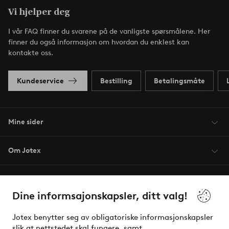
Vi hjelper deg
I vår FAQ finner du svarene på de vanligste spørsmålene. Her
finner du også informasjon om hvordan du enklest kan
kontakte oss.
Kundeservice
Bestilling
Betalingsmåte
Mine sider
Om Jotex
Våre tjenester
Dine informsajonskapsler, ditt valg!
Vilkår
Jotex benytter seg av obligatoriske informasjonskapsler
slik at nettstedet skal fungere, samt