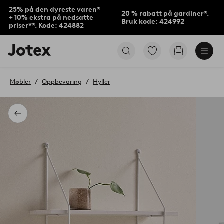
25% på den dyreste varen*
20 % rabatt på gardiner*.
+ 10% ekstra på nedsatte
Bruk kode: 424992
priser**. Kode: 424882
Jotex’
Gå
Gå
logo
til
til
–
favorittmerkede
handlekurv
gå
produkter
Møbler
Oppbevaring
Hyller
til
forsiden
Tilbake