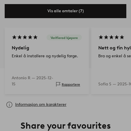
Vis alle omtaler (7)
Verifierad kjøpere
Nydelig
Nett og fin hyl
Enkel å installere og nydelig farge.
Bra og enkel å s
Antonio R —
2025-12-
15
Sofia S —
2025-1
Rapportere
Informasjon om karakterer
Share your favourites