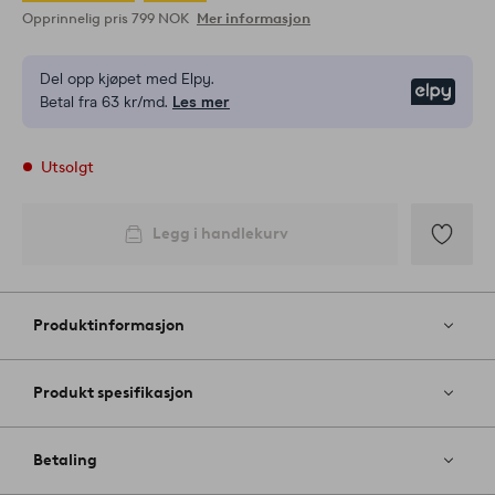
Opprinnelig pris
799 NOK
Mer informasjon
Del opp kjøpet med Elpy.
Elpy
Betal fra 63 kr/md.
Les mer
Utsolgt
Legg i handlekurv
Legg
til
favoritter
Produktinformasjon
Produkt spesifikasjon
Betaling