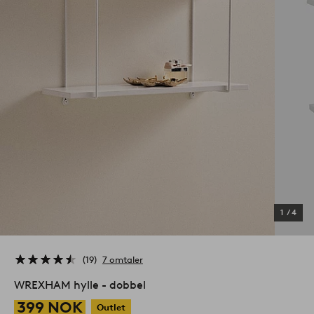
1
/
4
19
7 omtaler
WREXHAM hylle - dobbel
399 NOK
Outlet