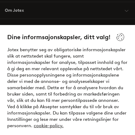
Om Jotex
Våre tjenester
Dine informsajonskapsler, ditt valg!
Vilkår
Jotex benytter seg av obligatoriske informasjonskapsler
slik at nettstedet skal fungere, samt
Venner
informasjonskapsler for analyse, tilpasset innhold og for
å gi deg en mer relevant opplevelse på nettstedet vårt.
Disse personopplysningene og informasjonskapslene
deler vi med de annonse- og analyseselskaper vi
Sikre betalinger - Betal direkte eller del opp
samarbeider med. Dette er for å analysere hvordan du
bruker siden, samt til forbedring av markedsføringen
Vil du vite mer om
våre betalingsalternativer
?
vår, slik at du kan få mer persontilpassede annonser.
elpy
Ved å klikke på Aksepter samtykker du til vår bruk av
informasjonskapsler. Du kan tilpasse valgene dine under
Innstillinger og lese mer under våre retningslinjer for
personvern.
cookie-policy.
Norge - Velg land