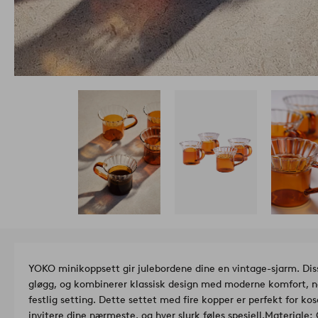
YOKO minikoppsett gir julebordene dine en vintage-sjarm. Dis
gløgg, og kombinerer klassisk design med moderne komfort, no
festlig setting. Dette settet med fire kopper er perfekt for kos
invitere dine nærmeste, og hver slurk føles spesiell.
M