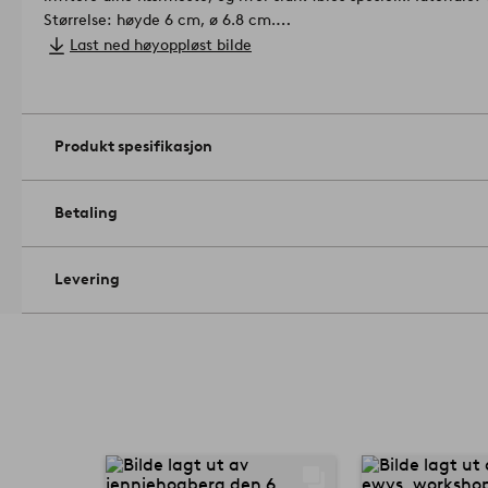
Størrelse: høyde 6 cm, ø 6.8 cm.
Volum: 10 cl/glass.
Last ned høyoppløst bilde
Antall i emballasjen: 4.
Tåler oppvaskmaskin. Tåler mikrobølge
Produkt spesifikasjon
Betaling
Levering