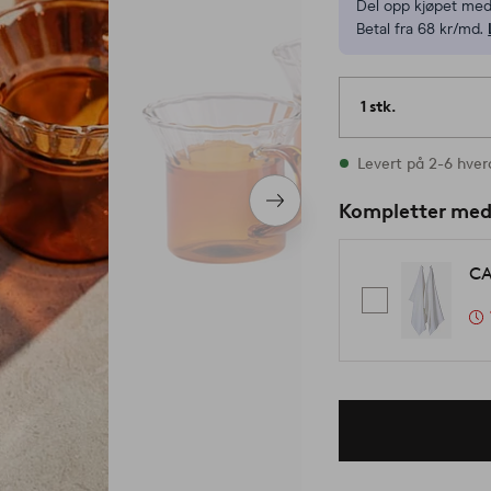
Del opp kjøpet med
Betal fra 68 kr/md.
1 stk.
På lager
Levert på 2-6 hve
Neste
Kompletter me
produkt
CA