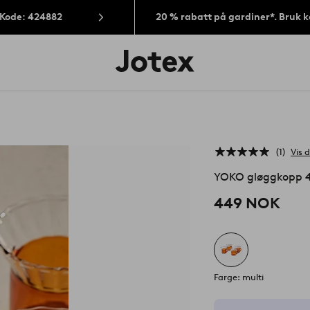
 Kode: 424882
20 % rabatt på gardiner*. Bruk 
Jotex’
logo
–
gå
til
forsiden
1
Vis d
YOKO gløggkopp 
449 NOK
Farge: multi