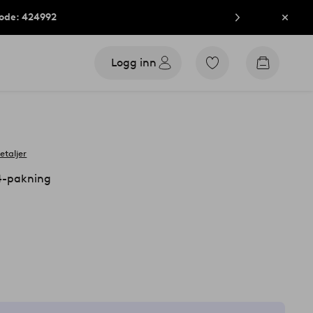
kode: 424992
Lukk
Logg inn
Gå
Gå
til
til
favorittmerkede
handleku
produkter
etaljer
4-pakning