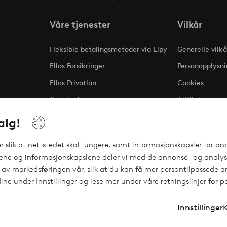
Våre tjenester
Vilkår
Fleksible betalingsmetoder via Elpy
Generelle vilkå
Ellos Forsikringer
Personopplysni
Ellos Privatlån
Cookies
Gavekort
Affiliate
ng
alg!
 slik at nettstedet skal fungere, samt informasjonskapsler for ana
gene og informasjonskapslene deler vi med de annonse- og analyse
 av markedsføringen vår, slik at du kan få mer persontilpassede an
ine under Innstillinger og lese mer under våre retningslinjer for 
Innstillinger
Instagram
Facebo
Norge - Velg land