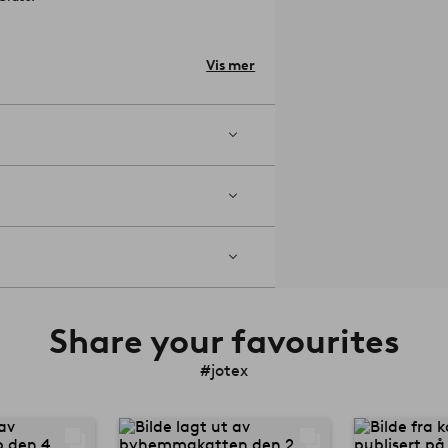
ovn.
Artikelnummer: 2155377-01-0
Vis mer
Share your favourites
#jotex