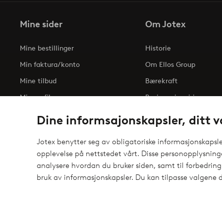
Mine sider
Om Jotex
Mine bestillinger
Historie
Min faktura/konto
Om Ellos Group
Mine tilbud
Bærekraft
Min profil
Business inquiries
Tilgjengelighetserklæri
Dine informsajonskapsler, ditt v
Jotex benytter seg av obligatoriske informasjonskapsler
opplevelse på nettstedet vårt. Disse personopplysnin
Sikre betalinger - Betal direkte eller del opp
analysere hvordan du bruker siden, samt til forbedring
elpy
Vil du vite mer om
våre betalingsalternativer
?
bruk av informasjonskapsler. Du kan tilpasse valgene d