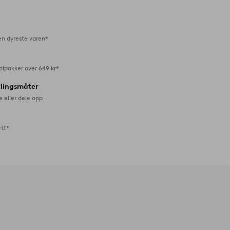
favoritter
en dyreste varen*
alpakker over 649 kr*
alingsmåter
e eller dele opp
ett*