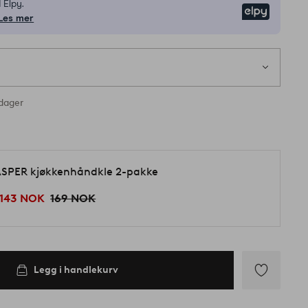
 Elpy.
Elpy
Les mer
rdager
d
SPER kjøkkenhåndkle 2-pakke
143 NOK
169 NOK
Legg i handlekurv
Legg
til