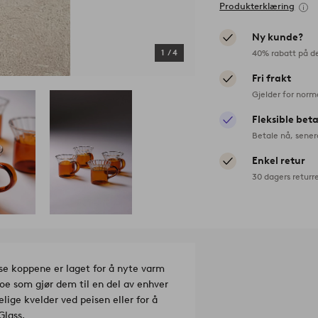
Produkterklæring
Ny kunde?
40% rabatt på d
1
/
4
Fri frakt
Gjelder for norm
Fleksible bet
Betale nå, sener
Enkel retur
30 dagers returr
se koppene er laget for å nyte varm
e som gjør dem til en del av enhver
elige kvelder ved peisen eller for å
ateriale: Glass.