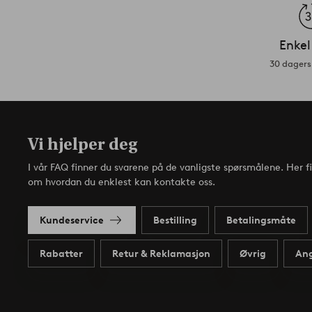
Enkel
30 dagers 
Vi hjelper deg
I vår FAQ finner du svarene på de vanligste spørsmålene. Her f
om hvordan du enklest kan kontakte oss.
Kundeservice
Bestilling
Betalingsmåte
Rabatter
Retur & Reklamasjon
Øvrig
Ang