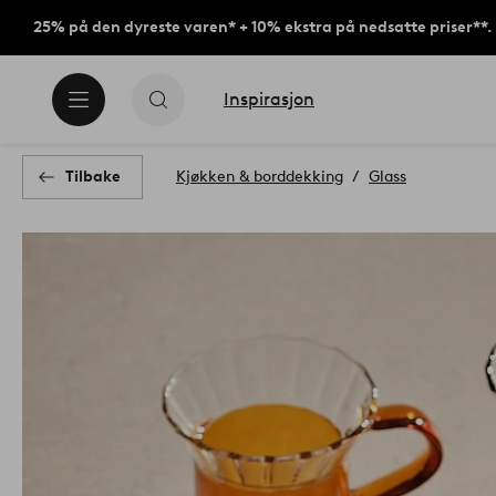
25% på den dyreste varen* + 10% ekstra på nedsatte priser**.
Inspirasjon
Tilbake
Kjøkken & borddekking
Glass