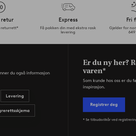
 retur
Express
Fri 
returrett*
Få pakken din med ekstra rask
Gjelder for n
levering
649
Er du ny her? R
varen*
inner du også informasjon
Som kunde hos oss er du f
inspirasjon.
Levering
Registrer deg
rerettsskjema
* Se tilbudsvilkår ved registrerin