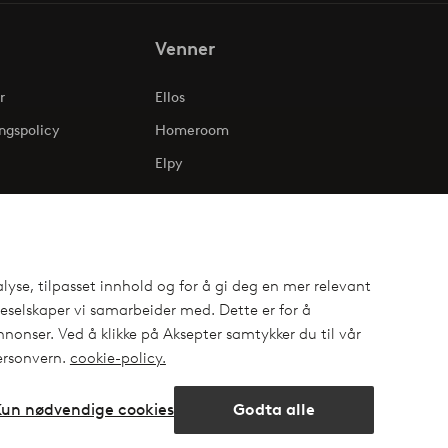
Venner
r
Ellos
ngspolicy
Homeroom
Elpy
lyse, tilpasset innhold og for å gi deg en mer relevant
selskaper vi samarbeider med. Dette er for å
nonser. Ved å klikke på Aksepter samtykker du til vår
personvern.
cookie-policy.
Kun nødvendige cookies
Godta alle
ok
Åpne
chat-