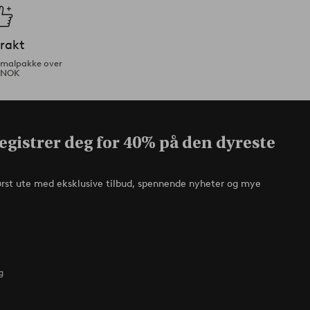
frakt
ormalpakke over
 NOK
egistrer deg for 40% på den dyreste
ørst ute med eksklusive tilbud, spennende nyheter og mye
g