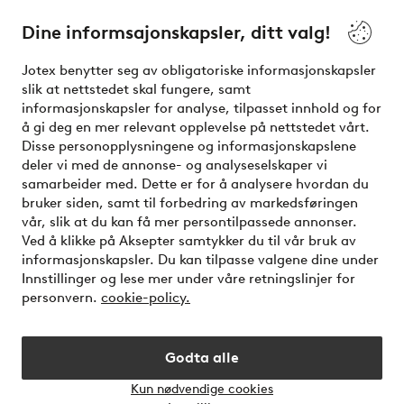
Våre tjenester
Dine informsajonskapsler, ditt valg!
Vilkår
Jotex benytter seg av obligatoriske informasjonskapsler
slik at nettstedet skal fungere, samt
Venner
informasjonskapsler for analyse, tilpasset innhold og for
å gi deg en mer relevant opplevelse på nettstedet vårt.
Disse personopplysningene og informasjonskapslene
deler vi med de annonse- og analyseselskaper vi
Sikre betalinger - Betal direkte eller del opp
samarbeider med. Dette er for å analysere hvordan du
bruker siden, samt til forbedring av markedsføringen
Vil du vite mer om
våre betalingsalternativer
?
vår, slik at du kan få mer persontilpassede annonser.
elpy
Ved å klikke på Aksepter samtykker du til vår bruk av
informasjonskapsler. Du kan tilpasse valgene dine under
Innstillinger og lese mer under våre retningslinjer for
personvern.
cookie-policy.
Norge - Velg land
Godta alle
Instagram
Facebook
Kun nødvendige cookies
Åpne