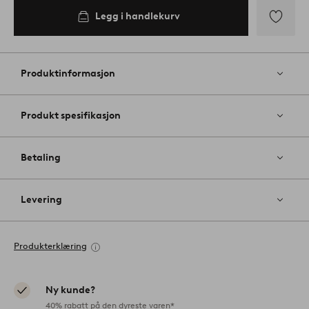
Legg i handlekurv
Legg
til
favoritter
Produktinformasjon
Produkt spesifikasjon
Betaling
Levering
Produkterklæring
Ny kunde?
40% rabatt på den dyreste varen*