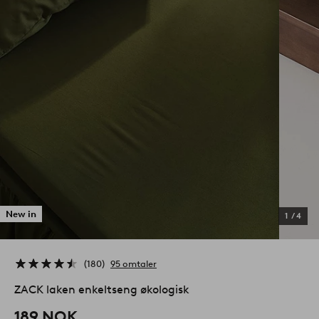
New in
1
/
4
180
95 omtaler
ZACK laken enkeltseng økologisk
189 NOK