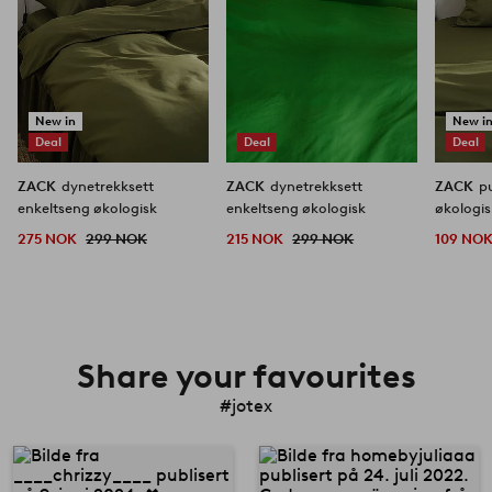
New in
New i
Deal
Deal
Deal
ZACK
dynetrekksett
ZACK
dynetrekksett
ZACK
p
enkeltseng økologisk
enkeltseng økologisk
økologis
275 NOK
299 NOK
215 NOK
299 NOK
109 NO
Share your favourites
#jotex