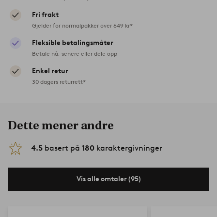
Fri frakt
Gjelder for normalpakker over 649 kr*
Fleksible betalingsmåter
Betale nå, senere eller dele opp
Enkel retur
30 dagers returrett*
Dette mener andre
4.5
basert på
180
karaktergivninger
Vis alle omtaler (95)