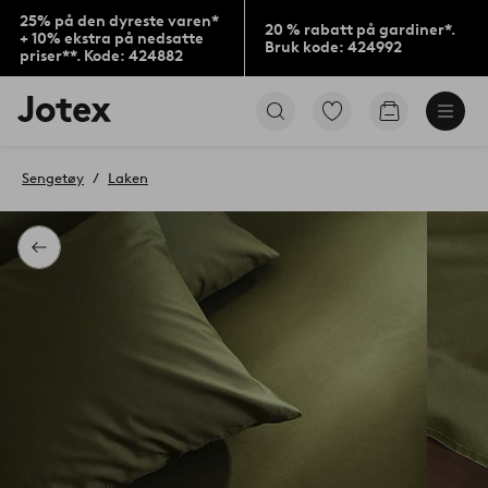
25% på den dyreste varen*
20 % rabatt på gardiner*.
+ 10% ekstra på nedsatte
Bruk kode: 424992
priser**. Kode: 424882
Jotex’
Gå
Gå
logo
til
til
–
favorittmerkede
handlekurv
gå
produkter
Sengetøy
Laken
til
forsiden
Tilbake