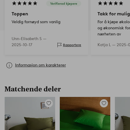
Verifierad kjøpere
Toppen
Takk for muli
Veldig fornøyd som vanlig
For å kjøpe økolo
og økonomisk fo
nærheten av
Unn-Elisabeth S —
2025-10-17
Katja L —
2025-0
Rapportere
Informasjon om karakterer
Matchende deler
Legg
Legg
til
til
favoritter
favoritter