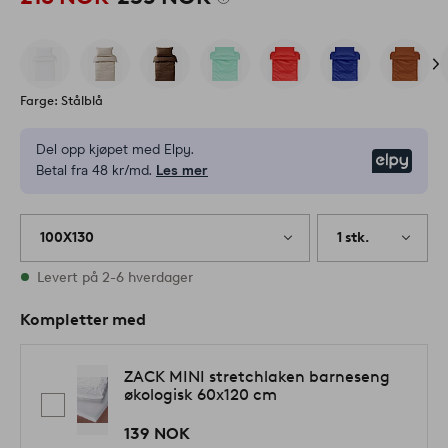
Farge: Stålblå
Del opp kjøpet med Elpy.
Elpy
Betal fra 48 kr/md.
Les mer
100X130
1 stk.
På lager
Levert på 2-6 hverdager
Kompletter med
ZACK MINI stretchlaken barneseng
økologisk 60x120 cm
139 NOK