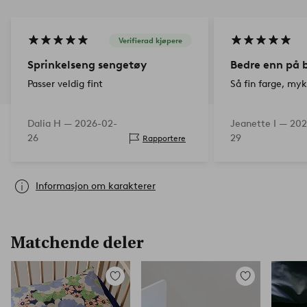
Verifierad kjøpere
Sprinkelseng sengetøy
Bedre enn på b
Passer veldig fint
Så fin farge, myk
Dalia H —
2026-02-
Jeanette I —
202
26
29
Rapportere
Informasjon om karakterer
Matchende deler
Legg
Legg
til
til
favoritter
favoritter