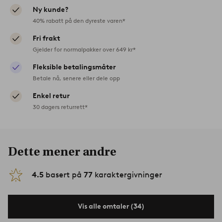
Ny kunde?
40% rabatt på den dyreste varen*
Fri frakt
Gjelder for normalpakker over 649 kr*
Fleksible betalingsmåter
Betale nå, senere eller dele opp
Enkel retur
30 dagers returrett*
Dette mener andre
4.5
basert på
77
karaktergivninger
Vis alle omtaler (34)