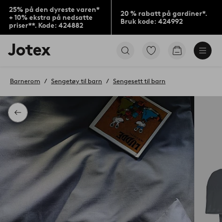
25% på den dyreste varen*
20 % rabatt på gardiner*.
+ 10% ekstra på nedsatte
Bruk kode: 424992
priser**. Kode: 424882
Jotex’
Gå
Gå
logo
til
til
–
favorittmerkede
handlekurv
gå
produkter
Barnerom
Sengetøy til barn
Sengesett til barn
til
forsiden
Tilbake