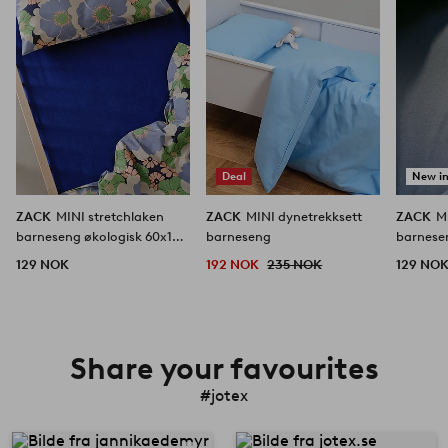
Deal
New i
ZACK
MINI stretchlaken
ZACK
MINI dynetrekksett
ZACK
M
barneseng økologisk 60x120
barneseng
barnese
cm
cm
129 NOK
192 NOK
235 NOK
129 NO
Share your favourites
#jotex