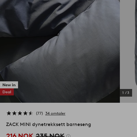
New in
Deal
1
/
3
77
34 omtaler
ZACK MINI dynetrekksett barneseng
216 NOK
235 NOK