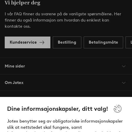
Vi hjelper deg
I vår FAQ finner du svarene på de vanligste spørsmålene. Her
finner du også informasjon om hvordan du enklest kan
kontakte oss.
Kundeservice
Bestilling
Betalingsmåte
Mine sider
Om Jotex
Våre tjenester
Dine informsajonskapsler, ditt valg!
Vilkår
Jotex benytter seg av obligatoriske informasjonskapsler
slik at nettstedet skal fungere, samt