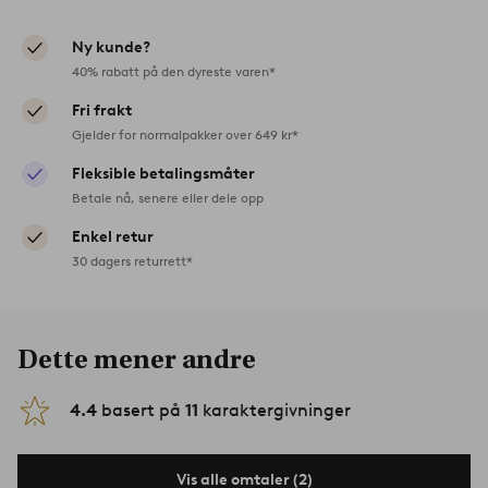
Ny kunde?
40% rabatt på den dyreste varen*
Fri frakt
Gjelder for normalpakker over 649 kr*
Fleksible betalingsmåter
Betale nå, senere eller dele opp
Enkel retur
30 dagers returrett*
Dette mener andre
4.4
basert på
11
karaktergivninger
Vis alle omtaler (2)