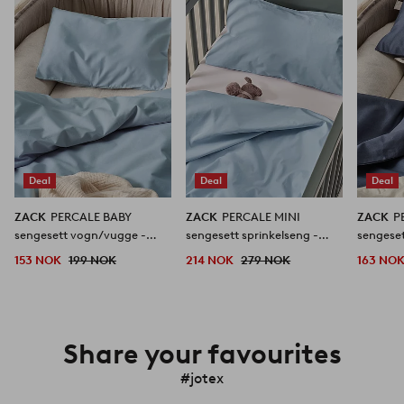
favoritter
favoritter
Deal
Deal
Deal
ZACK
PERCALE BABY
ZACK
PERCALE MINI
ZACK
P
sengesett vogn/vugge -
sengesett sprinkelseng -
sengese
økologisk
økologisk
økologis
153 NOK
199 NOK
214 NOK
279 NOK
163 NO
Share your favourites
#jotex