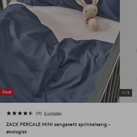
Deal
1
/
3
11
2 omtaler
ZACK PERCALE MINI sengesett sprinkelseng -
økologisk