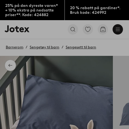
25% på den dyreste varen*
20 % rabatt på gardiner*.
+ 10% ekstra på nedsatte
Bruk kode: 424992
priser**. Kode: 424882
Jotex’
Gå
Gå
logo
til
til
–
favorittmerkede
handlekurv
gå
produkter
Barnerom
Sengetøy til barn
Sengesett til barn
til
forsiden
Tilbake