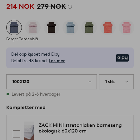
214 NOK
279 NOK
Farge: Tordenblå
Del opp kjøpet med Elpy.
Elpy
Betal fra 48 kr/md.
Les mer
100X130
1 stk.
På lager
Levert på 2-6 hverdager
Kompletter med
ZACK MINI stretchlaken barneseng
økologisk 60x120 cm