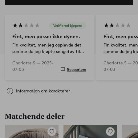
Verifierad kjøpere
Fint, men passer ikke dynen.
Fint, men pass
Fin kvalitet, men jeg opplevde det
Fin kvalitet, men
samme da jeg kjøpte sengetøy til
samme da jeg kj
junior på IKEA, at dynen er for stor
IKEA for junior, a
Charlotte S —
2025-
Charlotte S —
20
for dynetrekket (eller om
for dynetrekket (
07-03
07-03
Rapportere
dynetrekket er for lite for dynen).
dynetrekket er fo
Har i…
Har i…
Informasjon om karakterer
Matchende deler
Legg
Legg
til
til