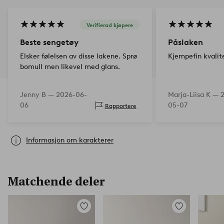
Verifierad kjøpere
Beste sengetøy
Påslaken
Elsker følelsen av disse lakene. Sprø
Kjempefin kvalit
bomull men likevel med glans.
Jenny B —
2026-06-
Marja-Liisa K —
06
05-07
Rapportere
Informasjon om karakterer
Matchende deler
Legg
Legg
til
til
favoritter
favoritter