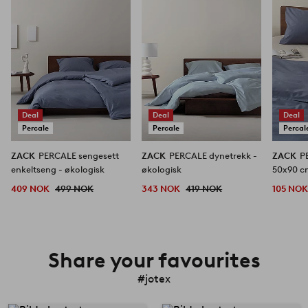
Deal
Deal
Deal
Percale
Percale
Percal
ZACK
PERCALE sengesett
ZACK
PERCALE dynetrekk -
ZACK
P
enkeltseng - økologisk
økologisk
50x90 c
409 NOK
499 NOK
343 NOK
419 NOK
105 NO
Share your favourites
#jotex