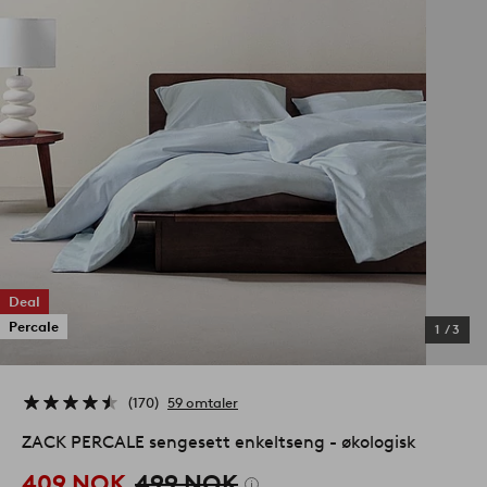
Deal
Percale
1
/
3
170
59 omtaler
ZACK PERCALE sengesett enkeltseng - økologisk
409 NOK
499 NOK