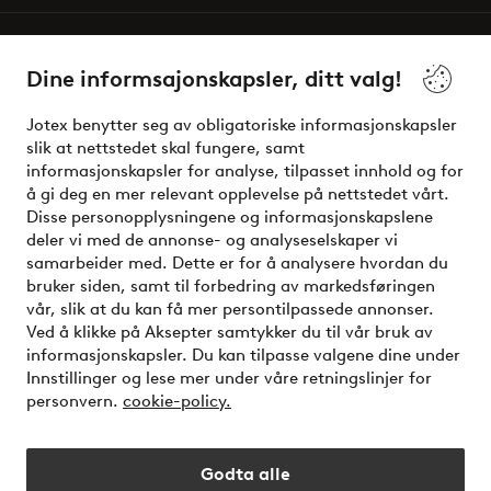
Våre tjenester
Dine informsajonskapsler, ditt valg!
Vilkår
Jotex benytter seg av obligatoriske informasjonskapsler
slik at nettstedet skal fungere, samt
Venner
informasjonskapsler for analyse, tilpasset innhold og for
å gi deg en mer relevant opplevelse på nettstedet vårt.
Disse personopplysningene og informasjonskapslene
deler vi med de annonse- og analyseselskaper vi
Sikre betalinger - Betal direkte eller del opp
samarbeider med. Dette er for å analysere hvordan du
bruker siden, samt til forbedring av markedsføringen
Vil du vite mer om
våre betalingsalternativer
?
vår, slik at du kan få mer persontilpassede annonser.
elpy
Ved å klikke på Aksepter samtykker du til vår bruk av
informasjonskapsler. Du kan tilpasse valgene dine under
Innstillinger og lese mer under våre retningslinjer for
personvern.
cookie-policy.
Norge - Velg land
Godta alle