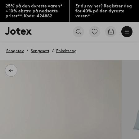
25% på den dyreste varen*
Er du ny her? Registrer deg
+ 10% ekstra på nedsatte
for 40% på den dyreste
priser**. Kode: 424882
varen*
Jotex’
Gå
Gå
logo
til
til
–
favorittmerkede
handlekurv
gå
produkter
Sengetøy
Sengesett
Enkeltseng
til
forsiden
Tilbake