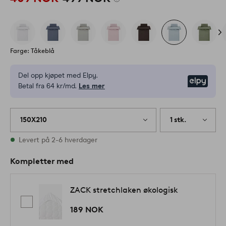
Farge: Tåkeblå
Del opp kjøpet med Elpy.
Elpy
Betal fra 64 kr/md.
Les mer
150X210
1 stk.
På lager
Levert på 2-6 hverdager
Kompletter med
ZACK stretchlaken økologisk
189 NOK