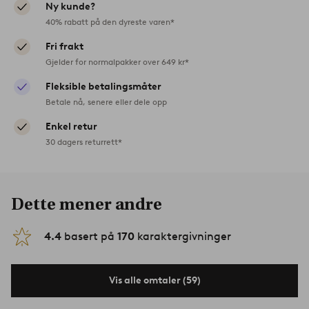
Ny kunde?
40% rabatt på den dyreste varen*
Fri frakt
Gjelder for normalpakker over 649 kr*
Fleksible betalingsmåter
Betale nå, senere eller dele opp
Enkel retur
30 dagers returrett*
Dette mener andre
4.4
basert på
170
karaktergivninger
Vis alle omtaler (59)