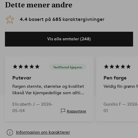
Dette mener andre
4.4
basert på
685
karaktergivninger
Vis alle omtaler (248)
Verifierad kjøpere
Putevar
Pen farge
Fargen stemte, størrelse og kvalitet
Veldig fin grønn 
likeså Var kjempedeilige som alltid
å få nye friske sengetøy 👍👌
Elicabeth J —
2026-
Gunilla F —
2026
05-04
01
Rapportere
Informasjon om karakterer