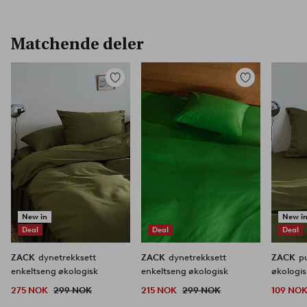
Matchende deler
Legg
Legg
til
til
favoritter
favoritter
New in
New i
Deal
Deal
Deal
ZACK
dynetrekksett
ZACK
dynetrekksett
ZACK
p
enkeltseng økologisk
enkeltseng økologisk
økologis
275 NOK
299 NOK
215 NOK
299 NOK
109 NO