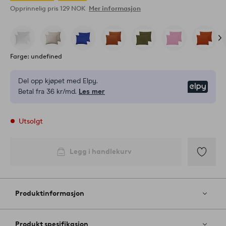
Opprinnelig pris
129 NOK
Mer informasjon
Farge: undefined
Del opp kjøpet med Elpy.
Elpy
Betal fra 36 kr/md.
Les mer
Utsolgt
Legg i handlekurv
Legg
til
favoritter
Produktinformasjon
Produkt spesifikasjon