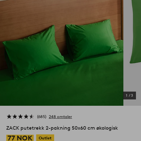
1
/
3
685
248 omtaler
ZACK putetrekk 2-pakning 50x60 cm økologisk
77 NOK
Outlet