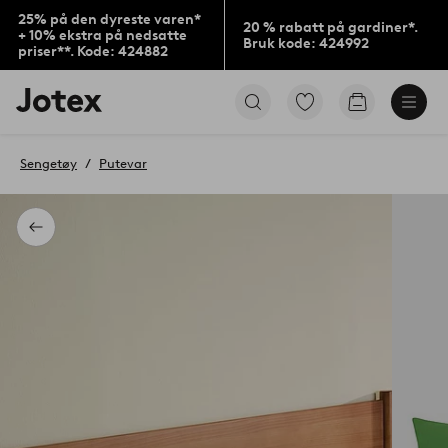
25% på den dyreste varen*
20 % rabatt på gardiner*.
+ 10% ekstra på nedsatte
Bruk kode: 424992
priser**. Kode: 424882
Jotex’
Gå
Gå
logo
til
til
–
favorittmerkede
handlekurv
gå
produkter
Sengetøy
Putevar
til
forsiden
Tilbake