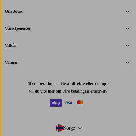
Om Jotex
Våre tjenester
Vilkår
Venner
Sikre betalinger - Betal direkte eller del opp
Vil du vite mer om
våre betalingsalternativer
?
elpy
visa
mastercard
Norge
- Velg land