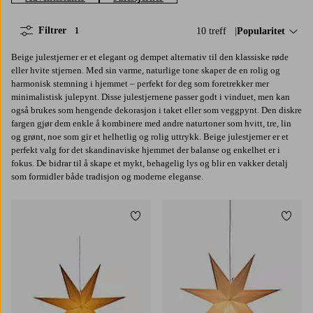
Filtrer
10 treff
Sorter på:
Popularitet
1
Beige julestjerner er et elegant og dempet alternativ til den klassiske røde
eller hvite stjernen. Med sin varme, naturlige tone skaper de en rolig og
harmonisk stemning i hjemmet – perfekt for deg som foretrekker mer
minimalistisk julepynt. Disse julestjernene passer godt i vinduet, men kan
også brukes som hengende dekorasjon i taket eller som veggpynt. Den diskre
fargen gjør dem enkle å kombinere med andre naturtoner som hvitt, tre, lin
og grønt, noe som gir et helhetlig og rolig uttrykk. Beige julestjerner er et
perfekt valg for det skandinaviske hjemmet der balanse og enkelhet er i
fokus. De bidrar til å skape et mykt, behagelig lys og blir en vakker detalj
som formidler både tradisjon og moderne eleganse.
Legg til favoritter
Legg t