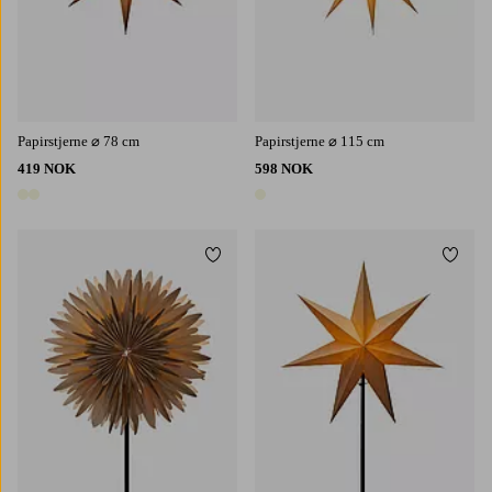
Papirstjerne ⌀ 78 cm
Papirstjerne ⌀ 115 cm
419 NOK
598 NOK
2 farger
1 farge
Legg til favoritter
Legg t