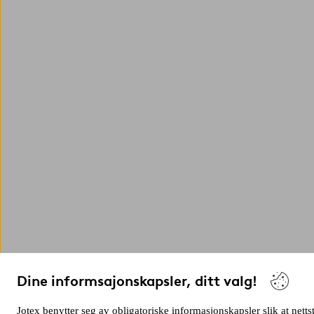
Dine informsajonskapsler, ditt valg!
Jotex benytter seg av obligatoriske informasjonskapsler slik at netts