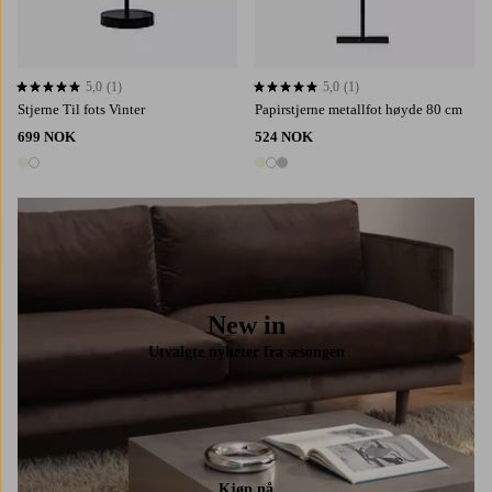
5,0
(1)
5,0
(1)
5,0 basert på 1 karaktergivninger
5,0 basert på 1 karaktergivninger
Stjerne Til fots Vinter
Papirstjerne metallfot høyde 80 cm
699 NOK
524 NOK
2 farger
3 farger
New in
Utvalgte nyheter fra sesongen
Kjøp nå