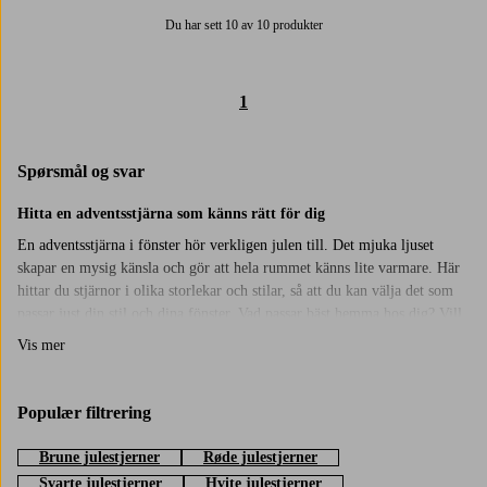
Du har sett 10 av 10 produkter
1
Spørsmål og svar
Hitta en adventsstjärna som känns rätt för dig
En adventsstjärna i fönster hör verkligen julen till. Det mjuka ljuset
skapar en mysig känsla och gör att hela rummet känns lite varmare. Här
hittar du stjärnor i olika storlekar och stilar, så att du kan välja det som
passar just din stil och dina fönster. Vad passar bäst hemma hos dig? Vill
du ha något klassiskt finns både små och stora pappersstjärnor i klassisk
Vis mer
stil. För en mer modern känsla kan det vara roligt att testa en ny form på
stjärnan.
Populær filtrering
Stora, små och på fot – hitta rätt plats i hemmet
En större julstjärna blir lätt ett blickfång i vardagsrummet och sprider
Brune julestjerner
Røde julestjerner
ljus i hela rummet. En mindre modell passar fint i köket eller i ett
Svarte julestjerner
Hvite julestjerner