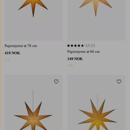
Papirstjerne ⌀ 78 cm
4,0
(2)
4,0 basert på 2 karaktergivninger
Papirstjerne ⌀ 60 cm
419 NOK
349 NOK
2 farger
2 farger
Legg til favoritter
Legg t