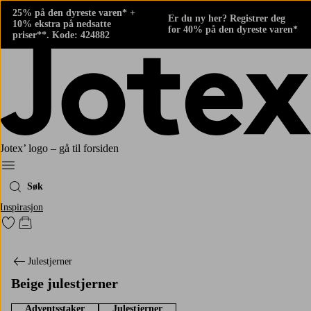
25% på den dyreste varen* +
Er du ny her? Registrer deg
10% ekstra på nedsatte
for 40% på den dyreste varen*
priser**. Kode: 424882
Jotex’ logo – gå til forsiden
Meny
Søk
Inspirasjon
Gå til favorittmerkede produkter
Gå til handlekurven
Julestjerner
Beige julestjerner
Adventsstaker
Julestjerner