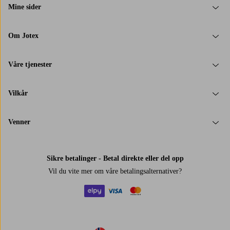
Mine sider
Om Jotex
Våre tjenester
Vilkår
Venner
Sikre betalinger - Betal direkte eller del opp
Vil du vite mer om
våre betalingsalternativer
?
elpy
visa
mastercard