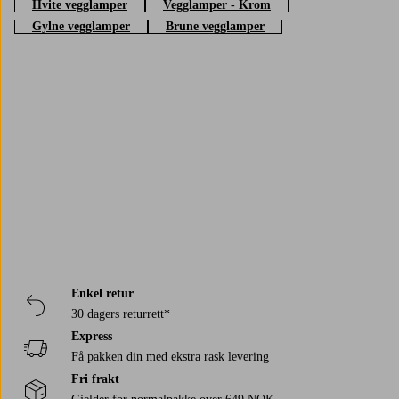
Hvite vegglamper
Vegglamper - Krom
Gylne vegglamper
Brune vegglamper
Trustpilot
Enkel retur
30 dagers returrett*
Express
Få pakken din med ekstra rask levering
Fri frakt