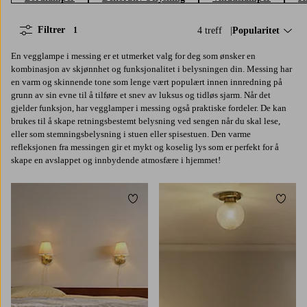
Filtrer
4 treff
Sorter på:
Popularitet
1
En vegglampe i messing er et utmerket valg for deg som ønsker en
kombinasjon av skjønnhet og funksjonalitet i belysningen din. Messing har
en varm og skinnende tone som lenge vært populært innen innredning på
grunn av sin evne til å tilføre et snev av luksus og tidløs sjarm. Når det
gjelder funksjon, har vegglamper i messing også praktiske fordeler. De kan
brukes til å skape retningsbestemt belysning ved sengen når du skal lese,
eller som stemningsbelysning i stuen eller spisestuen. Den varme
refleksjonen fra messingen gir et mykt og koselig lys som er perfekt for å
skape en avslappet og innbydende atmosfære i hjemmet!
Legg til favoritter
Legg t