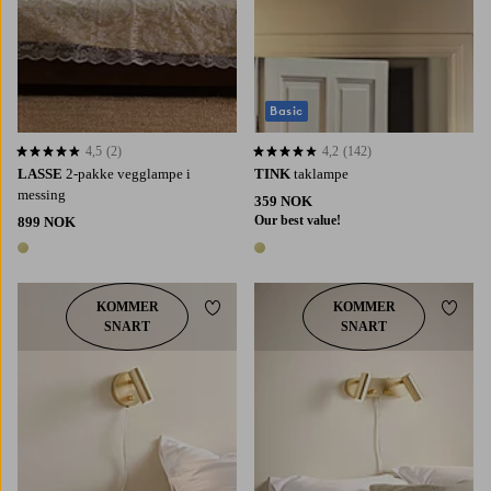
Basic
4,5
(2)
4,2
(142)
4,5 basert på 2 karaktergivninger
4,2 basert på 142 karaktergivninger
LASSE
2-pakke vegglampe i
TINK
taklampe
messing
359 NOK
Our best value!
899 NOK
1 farge
1 farge
KOMMER
KOMMER
Legg til favoritter
Legg t
SNART
SNART