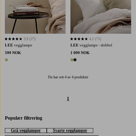
3,9
(27)
4,1
(71)
3,9 basert på 27 karaktergivninger
4,1 basert på 71 karaktergivninger
LEE
vegglampe
LEE
vegglampe - dobbel
599 NOK
1 099 NOK
1 farge
2 farger
Du har sett 4 av 4 produkter
1
Populær filtrering
Grå vegglamper
Svarte vegglamper