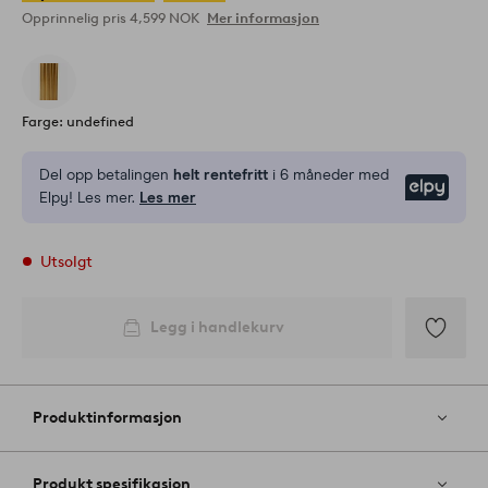
Opprinnelig pris
4,599 NOK
Mer informasjon
Farge: undefined
Del opp betalingen
helt rentefritt
i 6 måneder med
Elpy
Elpy! Les mer.
Les mer
Utsolgt
Legg i handlekurv
Legg
til
favoritter
Produktinformasjon
Produkt spesifikasjon