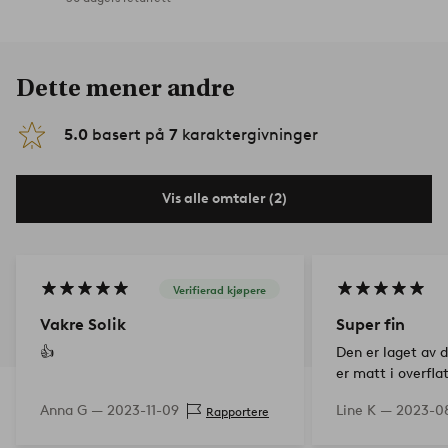
Dette mener andre
5.0
basert på
7
karaktergivninger
Vis alle omtaler (2)
Verifierad kjøpere
Vakre Solik
Super fin
👍
Den er laget av d
er matt i overfl
under bunnen sli
Anna G —
2023-11-09
Line K —
2023-08
Rapportere
gulvet.