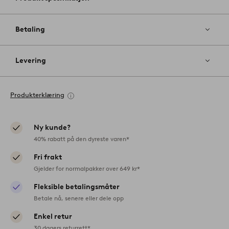
Betaling
Levering
Produkterklæring
Ny kunde?
40% rabatt på den dyreste varen*
Fri frakt
Gjelder for normalpakker over 649 kr*
Fleksible betalingsmåter
Betale nå, senere eller dele opp
Enkel retur
30 dagers returrett*