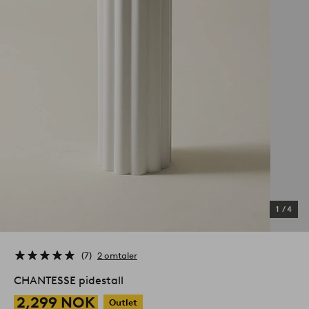
1
/
4
7
2 omtaler
CHANTESSE pidestall
2,299 NOK
Outlet