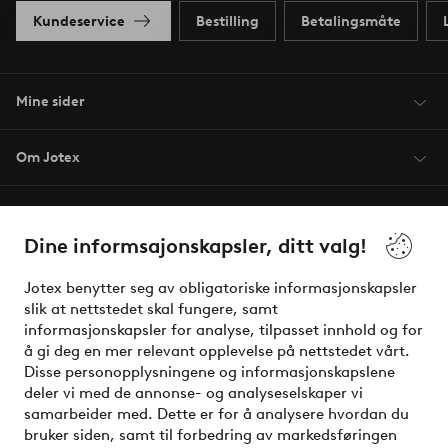
Kundeservice
Bestilling
Betalingsmåte
Mine sider
Om Jotex
Våre tjenester
Dine informsajonskapsler, ditt valg!
Vilkår
Jotex benytter seg av obligatoriske informasjonskapsler
slik at nettstedet skal fungere, samt
Venner
informasjonskapsler for analyse, tilpasset innhold og for
å gi deg en mer relevant opplevelse på nettstedet vårt.
Disse personopplysningene og informasjonskapslene
deler vi med de annonse- og analyseselskaper vi
Sikre betalinger - Betal direkte eller del opp
samarbeider med. Dette er for å analysere hvordan du
bruker siden, samt til forbedring av markedsføringen
Vil du vite mer om
våre betalingsalternativer
?