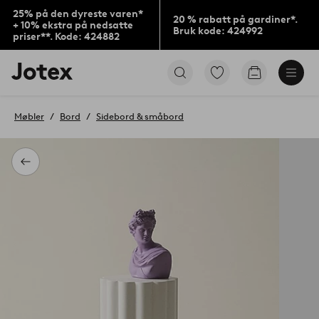
25% på den dyreste varen*
20 % rabatt på gardiner*.
+ 10% ekstra på nedsatte
Bruk kode: 424992
priser**. Kode: 424882
Jotex’
Gå
Gå
logo
til
til
–
favorittmerkede
handlekurv
gå
produkter
Møbler
Bord
Sidebord & småbord
til
forsiden
Tilbake