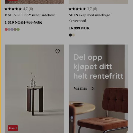
4,7
(6)
3,7
(6)
4,7 basert på 6 karaktergivninger
3,7 basert på 6 karaktergivninger
BALIS GLOSSY rundt sidebord
SION
skap med innebygd
skrivebord
1 619 NOK
1 799 NOK
16 999 NOK
5 farger
2 farger
Legg til favoritter
Vis mer
Deal