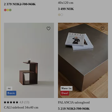
40x120 cm
2 379 NOK
2 799 NOK
3 499 NOK
3 farger
2 farger
Legg til favoritter
Legg t
New in
Basic
Deal
4,8
(13)
PALANCIA salongbord
4,8 basert på 13 karaktergivninger
CALI sidebord 34x40 cm
5 219 NOK
5 799 NOK