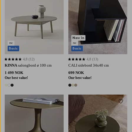
New in
Basic
Basic
4,8
(12)
4,8
(13)
4,8 basert på 12 karaktergivninger
4,8 basert på 13 karaktergivninger
KINNA
salongbord ø 100 cm
CALI sidebord 34x40 cm
1 499 NOK
699 NOK
Our best value!
Our best value!
3 farger
3 farger
Legg til favoritter
Legg t