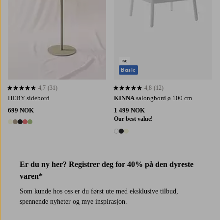
Basic
4,7
(31)
4,8
(12)
4,7 basert på 31 karaktergivninger
4,8 basert på 12 karaktergivninger
HEBY sidebord
KINNA
salongbord ø 100 cm
699 NOK
1 499 NOK
Our best value!
5 farger
3 farger
Er du ny her? Registrer deg for 40% på den dyreste
varen*
Som kunde hos oss er du først ute med eksklusive tilbud,
spennende nyheter og mye inspirasjon.