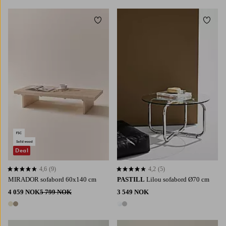
Legg til favoritter
Legg t
Deal
4,6
(9)
4,2
(5)
4,6 basert på 9 karaktergivninger
4,2 basert på 5 karaktergivninger
MIRADOR sofabord 60x140 cm
PASTILL
Lilou sofabord Ø70 cm
4 059 NOK
5 799 NOK
3 549 NOK
2 farger
2 farger