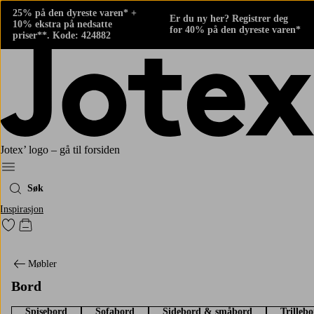
25% på den dyreste varen* +
Er du ny her? Registrer deg
10% ekstra på nedsatte
for 40% på den dyreste varen*
priser**. Kode: 424882
Jotex’ logo – gå til forsiden
Meny
Søk
Inspirasjon
Gå til favorittmerkede produkter
Gå til handlekurven
Møbler
Bord
Spisebord
Sofabord
Sidebord & småbord
Trilleb