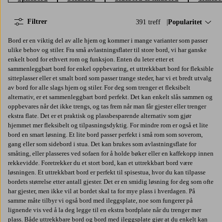
Filtrer
391 treff
Sorter på:
Popularitet
Bord er en viktig del av alle hjem og kommer i mange varianter som passer
ulike behov og stiler. Fra små avlastningsflater til store bord, vi har ganske
enkelt bord for ethvert rom og funksjon. Enten du leter etter et
sammenleggbart bord for enkel oppbevaring, et uttrekkbart bord for fleksible
sitteplasser eller et smalt bord som passer trange steder, har vi et bredt utvalg
av bord for alle slags hjem og stiler. For deg som trenger et fleksibelt
alternativ, er et sammenleggbart bord perfekt. Det kan enkelt slås sammen og
oppbevares når det ikke trengs, og tas frem når man får gjester eller trenger
ekstra flate. Det er et praktisk og plassbesparende alternativ som gjør
hjemmet mer fleksibelt og tilpasningsdyktig. For mindre rom er også et lite
bord en smart løsning. Et lite bord passer perfekt i små rom som soverom,
gang eller som sidebord i stua. Det kan brukes som avlastningsflate for
småting, eller plasseres ved sofaen for å holde bøker eller en kaffekopp innen
rekkevidde. Foretrekker du et stort bord, kan et uttrekkbart bord være
løsningen. Et uttrekkbart bord er perfekt til spisestua, hvor du kan tilpasse
bordets størrelse etter antall gjester. Det er en smidig løsning for deg som ofte
har gjester, men ikke vil at bordet skal ta for mye plass i hverdagen. På
samme måte tilbyr vi også bord med ileggsplate, noe som fungerer på
lignende vis ved å la deg legge til en ekstra bordplate når du trenger mer
plass. Både uttrekkbare bord og bord med ileggsplate gjør at du enkelt kan