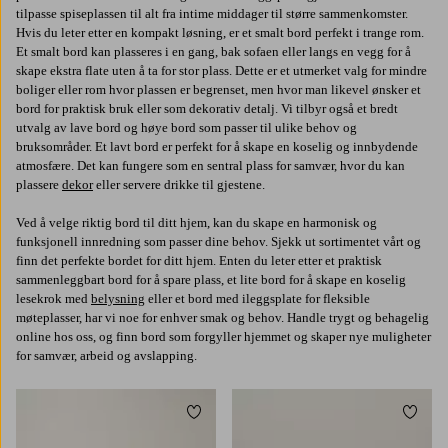
tilpasse spiseplassen til alt fra intime middager til større sammenkomster.
Hvis du leter etter en kompakt løsning, er et smalt bord perfekt i trange rom.
Et smalt bord kan plasseres i en gang, bak sofaen eller langs en vegg for å
skape ekstra flate uten å ta for stor plass. Dette er et utmerket valg for mindre
boliger eller rom hvor plassen er begrenset, men hvor man likevel ønsker et
bord for praktisk bruk eller som dekorativ detalj. Vi tilbyr også et bredt
utvalg av lave bord og høye bord som passer til ulike behov og
bruksområder. Et lavt bord er perfekt for å skape en koselig og innbydende
atmosfære. Det kan fungere som en sentral plass for samvær, hvor du kan
plassere
dekor
eller servere drikke til gjestene.
Ved å velge riktig bord til ditt hjem, kan du skape en harmonisk og
funksjonell innredning som passer dine behov. Sjekk ut sortimentet vårt og
finn det perfekte bordet for ditt hjem. Enten du leter etter et praktisk
sammenleggbart bord for å spare plass, et lite bord for å skape en koselig
lesekrok med
belysning
eller et bord med ileggsplate for fleksible
møteplasser, har vi noe for enhver smak og behov. Handle trygt og behagelig
online hos oss, og finn bord som forgyller hjemmet og skaper nye muligheter
for samvær, arbeid og avslapping.
Legg til favoritter
Legg t