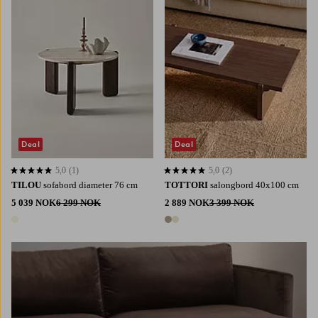
Deal
Deal
5,0
(1)
5,0
(2)
5,0 basert på 1 karaktergivninger
5,0 basert på 2 karaktergivninger
TILOU
sofabord diameter 76 cm
TOTTORI
salongbord 40x100 cm
5 039 NOK
6 299 NOK
2 889 NOK
3 399 NOK
1 farge
2 farger