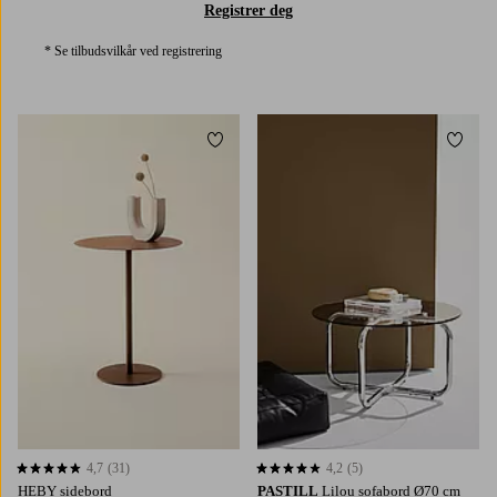
Registrer deg
* Se tilbudsvilkår ved registrering
Legg til favoritter
Legg t
4,7
(31)
4,2
(5)
4,7 basert på 31 karaktergivninger
4,2 basert på 5 karaktergivninger
HEBY sidebord
PASTILL
Lilou sofabord Ø70 cm