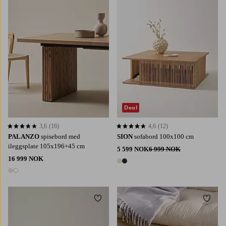
Deal
3,6
(16)
4,6
(12)
3,6 basert på 16 karaktergivninger
4,6 basert på 12 karaktergivninger
PALANZO
spisebord med
SION
sofabord 100x100 cm
ileggsplate 105x196+45 cm
5 599 NOK
6 999 NOK
16 999 NOK
2 farger
2 farger
Legg til favoritter
Legg t