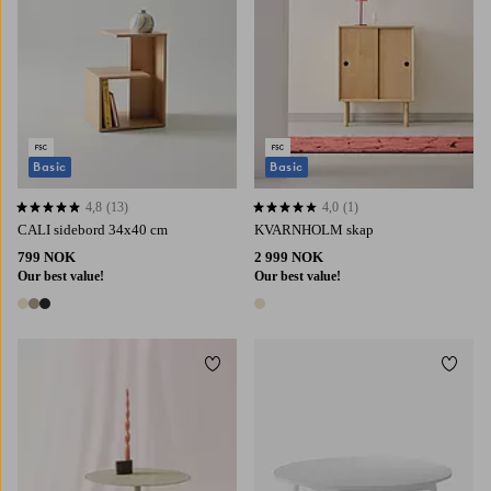
Basic
Basic
4,8
(13)
4,0
(1)
4,8 basert på 13 karaktergivninger
4,0 basert på 1 karaktergivninger
CALI sidebord 34x40 cm
KVARNHOLM skap
799 NOK
2 999 NOK
Our best value!
Our best value!
3 farger
1 farge
Legg til favoritter
Legg t