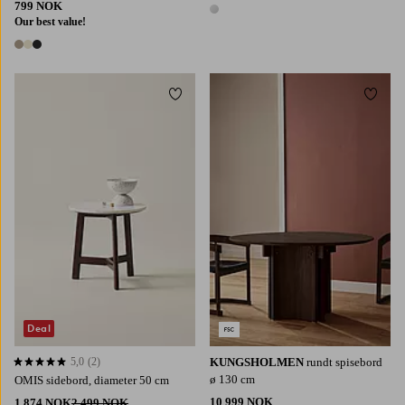
799 NOK
1 farge
Our best value!
3 farger
Legg til favoritter
Legg t
Deal
5,0
(2)
KUNGSHOLMEN
rundt spisebord
5,0 basert på 2 karaktergivninger
ø 130 cm
OMIS sidebord, diameter 50 cm
10 999 NOK
1 874 NOK
2 499 NOK