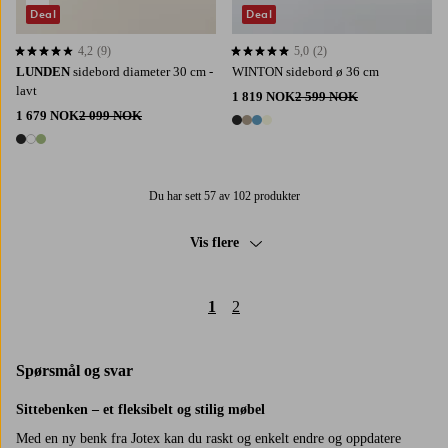
Deal
Deal
4,2
(9)
5,0
(2)
4,2 basert på 9 karaktergivninger
5,0 basert på 2 karaktergivninger
LUNDEN
sidebord diameter 30 cm -
WINTON sidebord ø 36 cm
lavt
1 819 NOK
2 599 NOK
1 679 NOK
2 099 NOK
4 farger
3 farger
Du har sett 57 av 102 produkter
Vis flere
1
2
Spørsmål og svar
Sittebenken – et fleksibelt og stilig møbel
Med en ny benk fra Jotex kan du raskt og enkelt endre og oppdatere