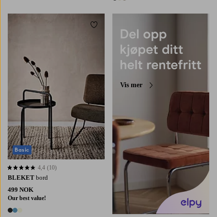
3 farger
Legg til favoritter
Vis mer
Basic
4,4
(10)
4,4 basert på 10 karaktergivninger
BLEKET
bord
499 NOK
Our best value!
3 farger