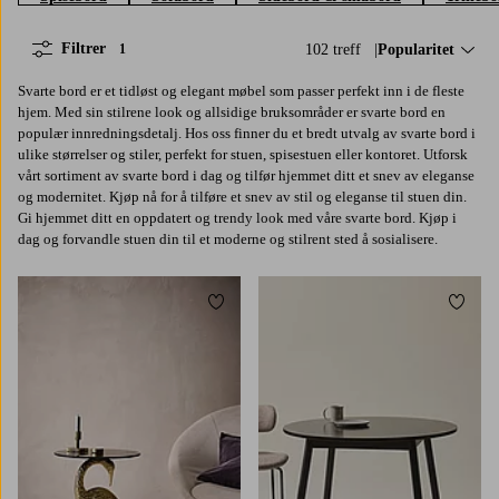
Filtrer
102 treff
Sorter på:
Popularitet
1
Svarte bord er et tidløst og elegant møbel som passer perfekt inn i de fleste
hjem. Med sin stilrene look og allsidige bruksområder er svarte bord en
populær innredningsdetalj. Hos oss finner du et bredt utvalg av svarte bord i
ulike størrelser og stiler, perfekt for stuen, spisestuen eller kontoret. Utforsk
vårt sortiment av svarte bord i dag og tilfør hjemmet ditt et snev av eleganse
og modernitet. Kjøp nå for å tilføre et snev av stil og eleganse til stuen din.
Gi hjemmet ditt en oppdatert og trendy look med våre svarte bord. Kjøp i
dag og forvandle stuen din til et moderne og stilrent sted å sosialisere.
Legg til favoritter
Legg t