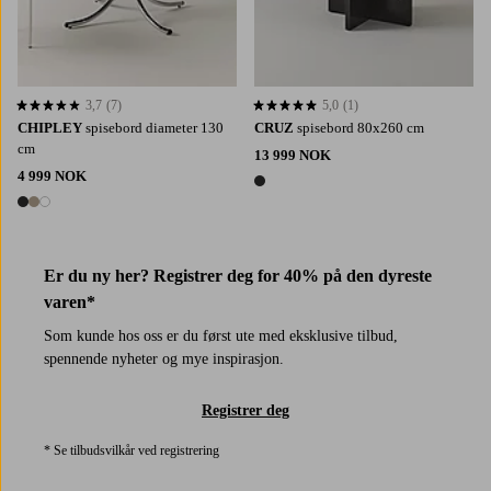
3,7
(7)
5,0
(1)
3,7 basert på 7 karaktergivninger
5,0 basert på 1 karaktergivninger
CHIPLEY
spisebord diameter 130
CRUZ
spisebord 80x260 cm
cm
13 999 NOK
4 999 NOK
1 farge
3 farger
Er du ny her? Registrer deg for 40% på den dyreste
varen*
Som kunde hos oss er du først ute med eksklusive tilbud,
spennende nyheter og mye inspirasjon.
Registrer deg
* Se tilbudsvilkår ved registrering