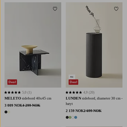
Legg til favoritter
Legg t
Deal
Deal
5,0
(1)
4,9
(20)
5,0 basert på 1 karaktergivninger
4,9 basert på 20 karaktergivninger
MELETO
sidebord 40x45 cm
LUNDEN
sidebord, diameter 30 cm -
høyt
3 009 NOK
4 299 NOK
2 159 NOK
2 699 NOK
2 farger
4 farger