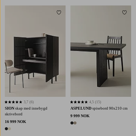
Legg til favoritter
Legg t
3,7
(6)
4,5
(15)
3,7 basert på 6 karaktergivninger
4,5 basert på 15 karaktergivninger
SION
skap med innebygd
ASPELUND
spisebord 90x210 cm
skrivebord
9 999 NOK
16 999 NOK
2 farger
2 farger