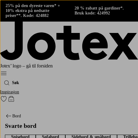
25% på den dyreste varen* +
20 % rabatt på gardiner*.
10% ekstra på nedsatte
Bruk kode: 424992
priser**. Kode: 424882
Jotex’ logo – gå til forsiden
Meny
Søk
Inspirasjon
Gå til favorittmerkede produkter
Gå til handlekurven
Bord
Svarte bord
Spisebord
Sofabord
Sidebord & småbord
Trilleb